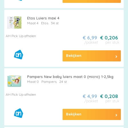
Etos Luiers maxi 4
Maat 4
Etos
34 st
AH Pick Up afhalen
€ 6,99
€ 0,206
/pakket
per stuk
Bekijken
Pampers New baby luiers maat 0 (micro) 1-2,5kg
Maat 0
Pampers
24 st
AH Pick Up afhalen
€ 4,99
€ 0,208
/pakket
per stuk
Bekijken