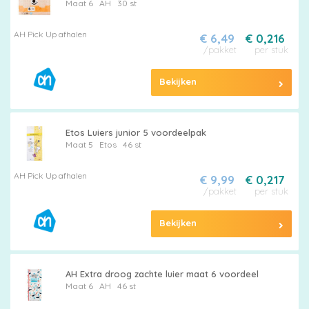
Maat 6
AH
30 st
AH Pick Up afhalen
€ 6,49
€ 0,216
/pakket
per stuk
Bekijken
Etos Luiers junior 5 voordeelpak
Maat 5
Etos
46 st
AH Pick Up afhalen
€ 9,99
€ 0,217
/pakket
per stuk
Bekijken
AH Extra droog zachte luier maat 6 voordeel
Maat 6
AH
46 st