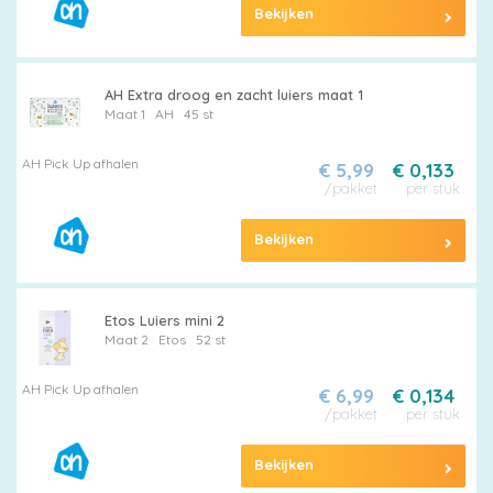
Maten
Bekijken
&
Series
AH Extra droog en zacht luiers maat 1
Maat 1
AH
45 st
AH Pick Up afhalen
€ 5,99
€ 0,133
Merken
/pakket
per stuk
vergelijken
Bekijken
Etos Luiers mini 2
Maat 2
Etos
52 st
AH Pick Up afhalen
€ 6,99
€ 0,134
/pakket
per stuk
Bekijken