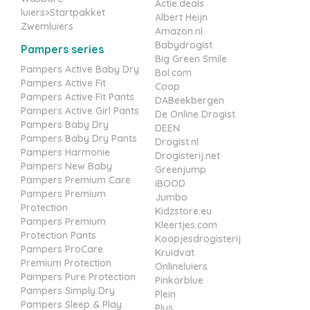
Actie.deals
luiers>Startpakket
Albert Heijn
Zwemluiers
Amazon.nl
Babydrogist
Pampers series
Big Green Smile
Pampers Active Baby Dry
Bol.com
Pampers Active Fit
Coop
Pampers Active Fit Pants
DABeekbergen
Pampers Active Girl Pants
De Online Drogist
Pampers Baby Dry
DEEN
Pampers Baby Dry Pants
Drogist.nl
Pampers Harmonie
Drogisterij.net
Pampers New Baby
Greenjump
Pampers Premium Care
iBOOD
Pampers Premium
Jumbo
Protection
Kidzstore.eu
Pampers Premium
Kleertjes.com
Protection Pants
Koopjesdrogisterij
Pampers ProCare
Kruidvat
Premium Protection
Onlineluiers
Pampers Pure Protection
Pinkorblue
Pampers Simply Dry
Plein
Pampers Sleep & Play
Plus