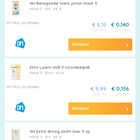
AH Beregoede luiers junior maat 5
Maat 5
AH
44 st
AH Pick Up afhalen
€ 6,15
€ 0,140
/pakket
per stuk
Bekijken
Etos Luiers midi 3 voordeelpak
Maat 3
Etos
64 st
AH Pick Up afhalen
€ 9,99
€ 0,156
/pakket
per stuk
Bekijken
AH Extra droog zacht luier 3 vp
Maat 3
AH
64 st