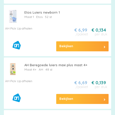
Etos Luiers newborn 1
Maat 1
Etos
52 st
AH Pick Up afhalen
€ 6,99
€ 0,134
/pakket
per stuk
Bekijken
AH Beregoede luiers maxi plus maat 4+
Maat 4+
AH
48 st
AH Pick Up afhalen
€ 6,69
€ 0,139
/pakket
per stuk
Bekijken