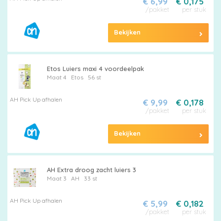
€ 6,99
€ 0,175
/pakket
per stuk
Bekijken
Etos Luiers maxi 4 voordeelpak
Maat 4
Etos
56 st
AH Pick Up afhalen
€ 9,99
€ 0,178
/pakket
per stuk
Bekijken
AH Extra droog zacht luiers 3
Maat 3
AH
33 st
AH Pick Up afhalen
€ 5,99
€ 0,182
/pakket
per stuk