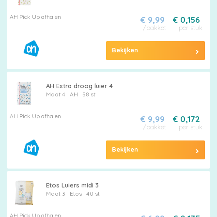
AH Pick Up afhalen
€ 9,99
€ 0,156
/pakket
per stuk
Bekijken
AH Extra droog luier 4
Maat 4
AH
58 st
AH Pick Up afhalen
€ 9,99
€ 0,172
/pakket
per stuk
Bekijken
Etos Luiers midi 3
Maat 3
Etos
40 st
AH Pick Up afhalen