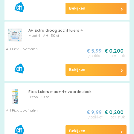
Bekijken
AH Extra droog zacht luiers 4
Maat 4
AH
30 st
AH Pick Up afhalen
€ 5,99
€ 0,200
/pakket
per stuk
Bekijken
Etos Luiers maxi+ 4+ voordeelpak
Etos
50 st
AH Pick Up afhalen
€ 9,99
€ 0,200
/pakket
per stuk
Bekijken