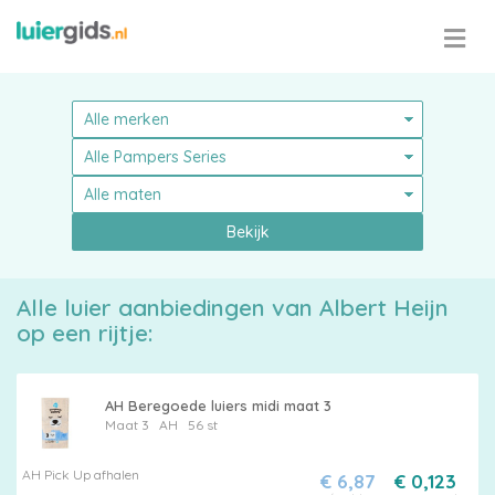
Bekijk
Alle luier aanbiedingen van Albert Heijn
op een rijtje:
AH Beregoede luiers midi maat 3
Maat 3
AH
56 st
Pampers
AH Pick Up afhalen
€ 6,87
€ 0,123