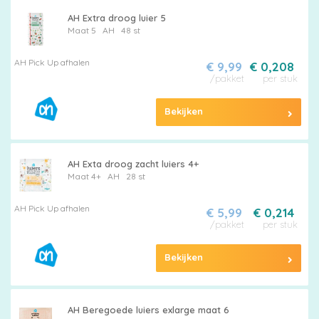
AH Extra droog luier 5
Maat 5
AH
48 st
AH Pick Up afhalen
€ 9,99
€ 0,208
/pakket
per stuk
Bekijken
AH Exta droog zacht luiers 4+
Maat 4+
AH
28 st
AH Pick Up afhalen
€ 5,99
€ 0,214
/pakket
per stuk
Bekijken
AH Beregoede luiers exlarge maat 6