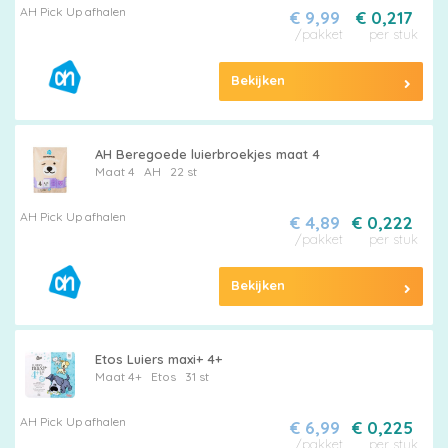
AH Pick Up afhalen
€ 9,99
€ 0,217
/pakket
per stuk
Bekijken
AH Beregoede luierbroekjes maat 4
Maat 4
AH
22 st
AH Pick Up afhalen
€ 4,89
€ 0,222
/pakket
per stuk
Bekijken
Etos Luiers maxi+ 4+
Maat 4+
Etos
31 st
AH Pick Up afhalen
€ 6,99
€ 0,225
/pakket
per stuk