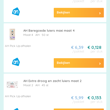
/pakket
per stuk
Bekijken
Alle
AH Beregoede luiers maxi maat 4
luiers
Maat 4
AH
50 st
AH Pick Up afhalen
€ 6,39
€ 0,128
/pakket
per stuk
Bekijken
Luierbroekjes
AH Extra droog en zacht luiers maat 2
Maat 2
AH
45 st
Billendoekjes
AH Pick Up afhalen
€ 5,99
€ 0,133
/pakket
per stuk