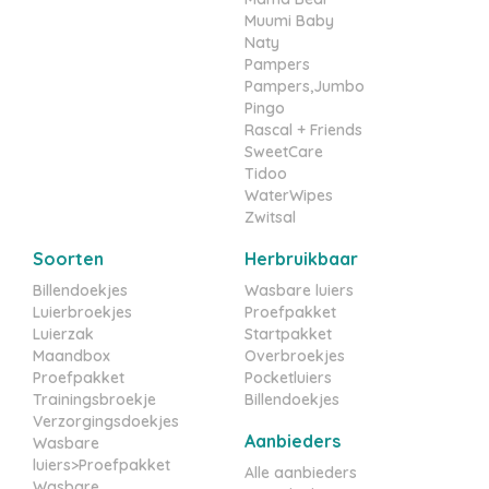
Muumi Baby
Naty
Pampers
Pampers,Jumbo
Pingo
Rascal + Friends
SweetCare
Tidoo
WaterWipes
Zwitsal
Soorten
Herbruikbaar
Billendoekjes
Wasbare luiers
Luierbroekjes
Proefpakket
Luierzak
Startpakket
Maandbox
Overbroekjes
Proefpakket
Pocketluiers
Trainingsbroekje
Billendoekjes
Verzorgingsdoekjes
Aanbieders
Wasbare
luiers>Proefpakket
Alle aanbieders
Wasbare