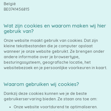
Alle
België
luiers
BE0741456815
Wat zijn cookies en waarom maken wij hier
gebruik van?
Luierbroekjes
Onze website maakt gebruik van cookies. Dat zijn
kleine tekstbestanden die je computer opslaat
wanneer je onze website gebruikt. Ze brengen onder
andere informatie over je browsertype,
Billendoekjes
besturingssysteem, geografische locatie, het
websitebezoek en je persoonlijke voorkeuren in kaart.
Waarom gebruiken wij cookies?
Maten
&
Dankzij deze cookies kunnen we je de beste
gebruikerservaring bieden. Ze staan ons toe om:
Series
Onze website voortdurend te optimaliseren.