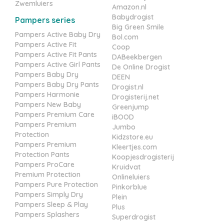
Zwemluiers
Amazon.nl
Babydrogist
Pampers series
Big Green Smile
Pampers Active Baby Dry
Bol.com
Pampers Active Fit
Coop
Pampers Active Fit Pants
DABeekbergen
Pampers Active Girl Pants
De Online Drogist
Pampers Baby Dry
DEEN
Pampers Baby Dry Pants
Drogist.nl
Pampers Harmonie
Drogisterij.net
Pampers New Baby
Greenjump
Pampers Premium Care
iBOOD
Pampers Premium
Jumbo
Protection
Kidzstore.eu
Pampers Premium
Kleertjes.com
Protection Pants
Koopjesdrogisterij
Pampers ProCare
Kruidvat
Premium Protection
Onlineluiers
Pampers Pure Protection
Pinkorblue
Pampers Simply Dry
Plein
Pampers Sleep & Play
Plus
Pampers Splashers
Superdrogist