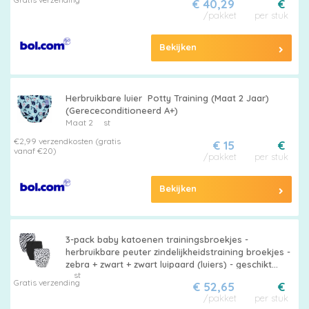
Maten
€ 40,29
€
/pakket
per stuk
&
Series
Bekijken
Herbruikbare luier ‎ Potty Training (Maat 2 Jaar)
Merken
(Gerececonditioneerd A+)
Maat 2
st
vergelijken
€2,99 verzendkosten (gratis
€ 15
€
vanaf €20)
/pakket
per stuk
Bekijken
3-pack baby katoenen trainingsbroekjes -
herbruikbare peuter zindelijkheidstraining broekjes -
zebra + zwart + zwart luipaard (luiers) - geschikt
st
voor jongens en meisjes van 12-18 kg
Gratis verzending
€ 52,65
€
/pakket
per stuk