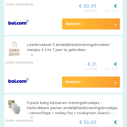
Gratis verzending
€ 30,95
€
/pakket
per stuk
Bekijken
Luierbroekset 3 zindelijkheidstrainingsbroeken
meisjes 0 t/m 7 jaar te gebruiken
st
Gratis verzending
€ 21
€
/pakket
per stuk
Bekijken
3-pack baby katoenen trainingsbroekjes -
herbruikbare peuter zindelijkheidstrainingsbroekjes
- camouflage + smiley fox + rookgroen (luiers) -
st
geschikt voor jongens en meisjes van 12-18 kg
Gratis verzending
€ 52,65
€
/pakket
per stuk