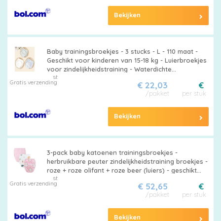
Bekijken
Baby trainingsbroekjes - 3 stucks - L - 110 maat -
Geschikt voor kinderen van 15-18 kg - Luierbroekjes
voor zindelijkheidstraining - Waterdichte
st
trainingsbroekjes voor baby's en jonge kinderen -
Gratis verzending
€ 22,03
€
Wasbaar
/pakket
per stuk
Bekijken
3-pack baby katoenen trainingsbroekjes -
herbruikbare peuter zindelijkheidstraining broekjes -
roze + roze olifant + roze beer (luiers) - geschikt
st
voor jongens en meisjes van 12-18 kg
Gratis verzending
€ 52,65
€
/pakket
per stuk
Bekijken