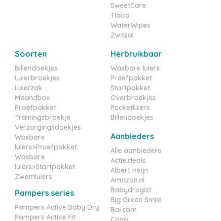
SweetCare
Tidoo
WaterWipes
Zwitsal
Soorten
Herbruikbaar
Billendoekjes
Wasbare luiers
Luierbroekjes
Proefpakket
Luierzak
Startpakket
Maandbox
Overbroekjes
Proefpakket
Pocketluiers
Trainingsbroekje
Billendoekjes
Verzorgingsdoekjes
Aanbieders
Wasbare
luiers>Proefpakket
Alle aanbieders
Wasbare
Actie.deals
luiers>Startpakket
Albert Heijn
Zwemluiers
Amazon.nl
Babydrogist
Pampers series
Big Green Smile
Pampers Active Baby Dry
Bol.com
Pampers Active Fit
Coop