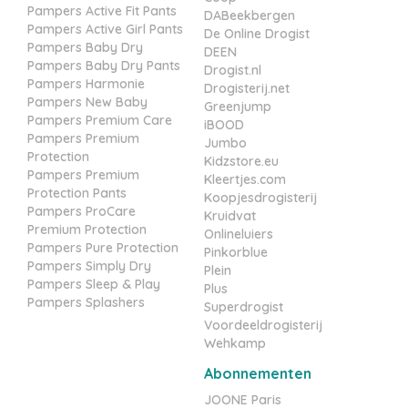
Pampers Active Fit Pants
DABeekbergen
Pampers Active Girl Pants
De Online Drogist
Pampers Baby Dry
DEEN
Pampers Baby Dry Pants
Drogist.nl
Pampers Harmonie
Drogisterij.net
Pampers New Baby
Greenjump
Pampers Premium Care
iBOOD
Pampers Premium
Jumbo
Protection
Kidzstore.eu
Pampers Premium
Kleertjes.com
Protection Pants
Koopjesdrogisterij
Pampers ProCare
Kruidvat
Premium Protection
Onlineluiers
Pampers Pure Protection
Pinkorblue
Pampers Simply Dry
Plein
Pampers Sleep & Play
Plus
Pampers Splashers
Superdrogist
Voordeeldrogisterij
Wehkamp
Abonnementen
JOONE Paris