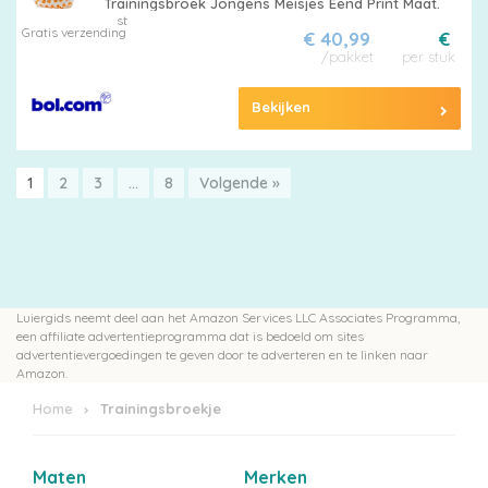
Trainingsbroek Jongens Meisjes Eend Print Maat.
st
Gratis verzending
€ 40,99
€
/pakket
per stuk
Bekijken
1
2
3
…
8
Volgende »
Luiergids neemt deel aan het Amazon Services LLC Associates Programma,
een affiliate advertentieprogramma dat is bedoeld om sites
advertentievergoedingen te geven door te adverteren en te linken naar
Amazon.
Home
Trainingsbroekje
Maten
Merken