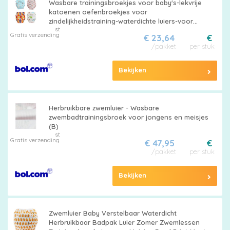
Wasbare trainingsbroekjes voor baby's-lekvrije
katoenen oefenbroekjes voor
zindelijkheidstraining-waterdichte luiers-voor
st
jongens en meisjes-6-36 maanden-4-pack
Gratis verzending
€ 23,64
€
/pakket
per stuk
Bekijken
Herbruikbare zwemluier - Wasbare
zwembadtrainingsbroek voor jongens en meisjes
(B)
st
Gratis verzending
€ 47,95
€
/pakket
per stuk
Bekijken
Zwemluier Baby Verstelbaar Waterdicht
Herbruikbaar Badpak Luier Zomer Zwemlessen