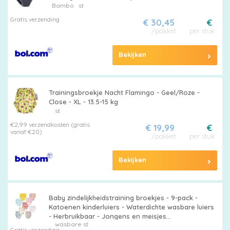
Bambo
st
Gratis verzending
€ 30,45
€
/pakket
per stuk
Alle
Bekijken
luiers
Trainingsbroekje Nacht Flamingo - Geel/Roze -
Close - XL - 13.5-15 kg
st
€2,99 verzendkosten (gratis
€ 19,99
€
vanaf €20)
Luierbroekjes
/pakket
per stuk
Bekijken
Billendoekjes
Baby zindelijkheidstraining broekjes - 9-pack -
Katoenen kinderluiers - Waterdichte wasbare luiers
- Herbruikbaar - Jongens en meisjes
wasbare st
zindelijkheidstrainingbroekjes - S
Gratis verzending