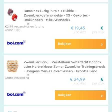
Bambinex Lucky Purple + Bubble -
Zwemluier/oefenbroekje - XS - Oeko tex -
Drukknopen - Milieuvriendelijk
st
€2,99 verzendkosten (gratis
€ 19,45
€
vanaf €20)
/pakket
per stuk
Bekijken
Zwemluier Baby - Verstelbaar Waterdicht Badpak
Luier Herbruikbaar Zomer Zwemluier Trainingsbroek
- Jongens Meisjes Zwemlessen - Grootte Eend
st
Gratis verzending
€ 34,99
€
/pakket
per stuk
Bekijken