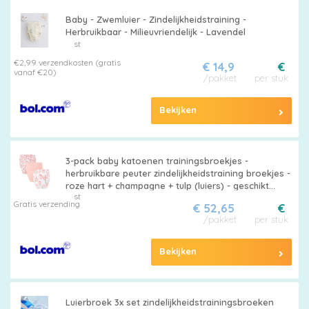
Baby - Zwemluier - Zindelijkheidstraining -
Herbruikbaar - Milieuvriendelijk - Lavendel
st
€2,99 verzendkosten (gratis
€ 14,9
€
vanaf €20)
/pakket
per stuk
Bekijken
3-pack baby katoenen trainingsbroekjes -
herbruikbare peuter zindelijkheidstraining broekjes -
roze hart + champagne + tulp (luiers) - geschikt
st
voor jongens en meisjes van 12-18 kg
Gratis verzending
€ 52,65
€
/pakket
per stuk
Bekijken
Luierbroek 3x set zindelijkheidstrainingsbroeken