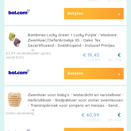
Bekijken
Bambinex Lucky Green + Lucky Purple - Wasbare
Zwemluier/Oefenbroekje XS - Oeko Tex
Gecertificeerd - Sneldrogend - Inclusief Printjes
st
€2,99 verzendkosten (gratis
€ 19,45
€
vanaf €20)
/pakket
per stuk
Bekijken
Zwemluier voor baby's - Waterdicht en verstelbaar -
Herbruikbaar - Badpakluier voor zomer zwemlessen
- Trainingsbroek voor jongens en meisjes - Eend
st
design - Verschillende maten.
Gratis verzending
€ 40,99
€
/pakket
per stuk