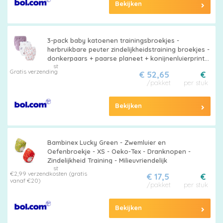
Bekijken
3-pack baby katoenen trainingsbroekjes -
herbruikbare peuter zindelijkheidstraining broekjes -
donkerpaars + paarse planeet + konijnenluierprint
st
(luiers) - geschikt voor jongens en meisjes van 12-
Gratis verzending
€ 52,65
€
18 kg
/pakket
per stuk
Bekijken
Bambinex Lucky Green - Zwemluier en
Oefenbroekje - XS - Oeko-Tex - Dranknopen -
Zindelijkheid Training - Milieuvriendelijk
st
€2,99 verzendkosten (gratis
€ 17,5
€
vanaf €20)
/pakket
per stuk
Bekijken