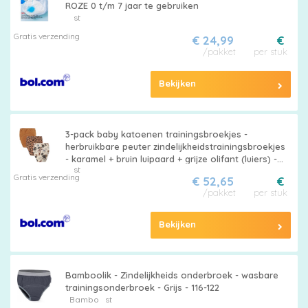
ROZE 0 t/m 7 jaar te gebruiken
st
Gratis verzending
€ 24,99
€
/pakket
per stuk
Bekijken
3-pack baby katoenen trainingsbroekjes -
herbruikbare peuter zindelijkheidstrainingsbroekjes
- karamel + bruin luipaard + grijze olifant (luiers) -
st
geschikt voor jongens en meisjes van 12-18 kg
Gratis verzending
€ 52,65
€
/pakket
per stuk
Bekijken
Bamboolik - Zindelijkheids onderbroek - wasbare
trainingsonderbroek - Grijs - 116-122
Bambo
st