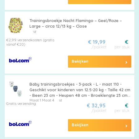
Trainingsbroekje Nacht Flamingo – Geel/Roze –
Large – circa 12/13 kg – Close
st
€2,99 verzendkosten (gratis
€ 19,99
€
vanaf €20)
/pakket
per stuk
Bekijken
Baby trainingsbroekjes - 3-pack - L - maat 110 -
Geschikt voor kinderen van 12.5-20 kg - Taille 42 cm
- Been 23 cm - Heupen 48 cm - Broeklengte 23 cm -
Maat 1
Maat 4
st
Trainingsbroekjes voor jongens en meisjes -
Gratis verzending
€ 32,95
€
Wasbaar
/pakket
per stuk
Bekijken