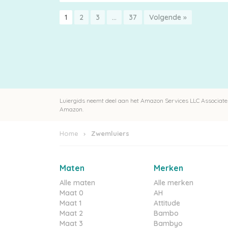
1
2
3
…
37
Volgende »
Luiergids neemt deel aan het Amazon Services LLC Associates
Amazon.
Home
Zwemluiers
Maten
Merken
Alle maten
Alle merken
Maat 0
AH
Maat 1
Attitude
Maat 2
Bambo
Maat 3
Bambyo