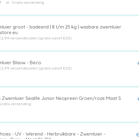
7
st
Gratis verzending
luier groot - badeend | 8 t/m 25 kg | wasbare zwemluier
zstore.eu
€2,99 verzendkosten (gratis vanaf €20)
luier Blauw - Beco
€2,99 verzendkosten (gratis vanaf €20)
 Zwemluier Sealife Junior Neopreen Groen/roze Maat S
Gratis verzending
shoes - UV - Werend - Herbruikbare - Zwemluier -
€