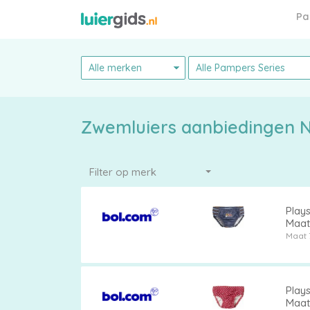
Pa
Zwemluiers aanbiedingen 
Filter op merk
Pampers
Play
Maat
Maat 
Alle
luiers
Play
Maat