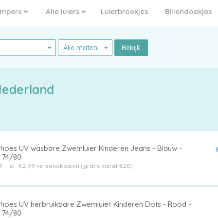
mpers
Alle luiers
Luierbroekjes
Billendoekjes
Bekijk
Nederland
shoes UV wasbare Zwemluier Kinderen Jeans - Blauw -
 74/80
7
st
€2,99 verzendkosten (gratis vanaf €20)
shoes UV herbruikbare Zwemluier Kinderen Dots - Rood -
 74/80