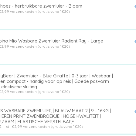
shoes - herbruikbare zwemluier - Bloem
€2,99 verzendkosten (gratis vanaf €20)
ino Mio Wasbare Zwemluier Radient Ray - Large
€2,99 verzendkosten (gratis vanaf €20)
Bear | Zwemluier - Blue Giraffe | 0-3 jaar | Wasbaar |
t en compact - handig voor op reis | Goede pasvorm
elastische sluiting
€2,99 verzendkosten (gratis vanaf €20)
S WASBARE ZWEMLUIER | BLAUW MAAT 2 | 9 - 16KG |
IEREN PRINT ZWEMBROEKJE | HOGE KWALITEIT |
ZAAM | ELASTISCHE VERSTELBARE
TENBANDSLUITING VOOR COMFORTABELE LEKVRIJE
2
st
€2,99 verzendkosten (gratis vanaf €20)
ORM | CE & EAC KEURMERK |