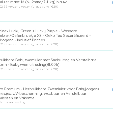
luier maat: M (6-12mnd/7-11kg) blauw
€2,99 verzendkosten (gratis vanaf €20)
inex Lucky Green + Lucky Purple - Wasbare
luier/Oefenbroekje XS - Oeko Tex Gecertificeerd -
rogend - Inclusief Printjes
€2,99 verzendkosten (gratis vanaf €20)
ruikbare Babyzwemluier met Snelsluiting en Verstelbare
orm - Babyzwemuitrusting(BL006) .
€2,99 verzendkosten (gratis vanaf €20)
cto Premium - Herbruikbare Zwemluier voor Babyjongens
meisjes, UV-bescherming, Wasbaar en Verstelbaar,
lessen en Vakantie
Gratis verzending