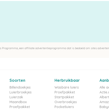
 Programma, een affiliate advertentieprogramma dat is bedoeld om sites advertent
Soorten
Herbruikbaar
Aanb
Billendoekjes
Wasbare luiers
Alle 
Luierbroekjes
Proefpakket
Actie.
Luierzak
Startpakket
Albert
Maandbox
Overbroekjes
Amazo
Proefpakket
Pocketluiers
Babyd