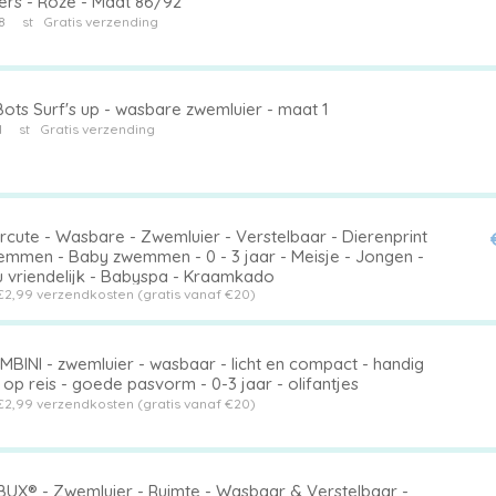
ders - Roze - Maat 86/92
8
st
Gratis verzending
ots Surf's up - wasbare zwemluier - maat 1
1
st
Gratis verzending
rcute - Wasbare - Zwemluier - Verstelbaar - Dierenprint
emmen - Baby zwemmen - 0 - 3 jaar - Meisje - Jongen -
u vriendelijk - Babyspa - Kraamkado
€2,99 verzendkosten (gratis vanaf €20)
MBINI - zwemluier - wasbaar - licht en compact - handig
op reis - goede pasvorm - 0-3 jaar - olifantjes
€2,99 verzendkosten (gratis vanaf €20)
UX® - Zwemluier - Ruimte - Wasbaar & Verstelbaar -