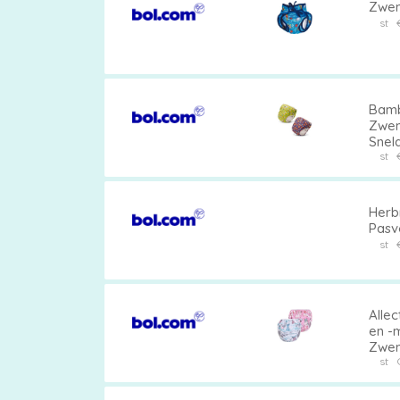
Zwem
st
Bamb
Zwem
Sneld
st
Herb
Pasv
st
Alle
en -
Zwem
st