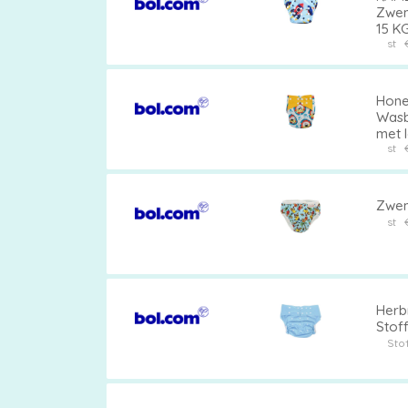
Zwem
15 KG
st
Hone
Wasb
met l
st
Zwem
st
Herb
Stoff