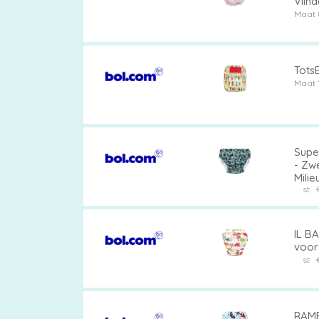
Vlin
Maat 
vergelijken
TotsB
Maat 
Supe
- Zw
Milie
st
IL BA
voor 
st
RAMB