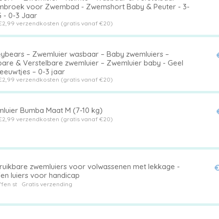
broek voor Zwembad - Zwemshort Baby & Peuter - 3-
 - 0-3 Jaar
€2,99 verzendkosten (gratis vanaf €20)
ybears – Zwemluier wasbaar – Baby zwemluiers –
are & Verstelbare zwemluier – Zwemluier baby - Geel
eeuwtjes – 0-3 jaar
€2,99 verzendkosten (gratis vanaf €20)
luier Bumba Maat M (7-10 kg)
€2,99 verzendkosten (gratis vanaf €20)
ruikbare zwemluiers voor volwassenen met lekkage -
€
en luiers voor handicap
Stoffen st
Gratis verzending