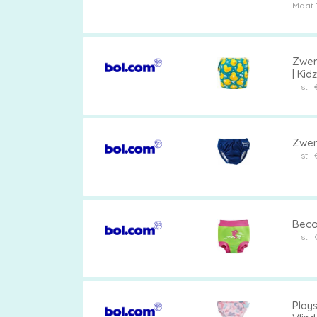
Maat 
Zwem
Luierbroekjes
| Kid
st
Billendoekjes
Zwem
st
Maten
&
Beco
st
Series
Play
Merken