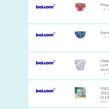
Play
st
Bamb
st
Happy
Lich
door 
st
FRED
ZEED
DUUR
KLIT
Maat 
PASV