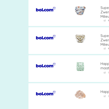
Supe
Zwem
Milie
st
Supe
Zwem
Milie
st
Happy
maat
st
Happ
st