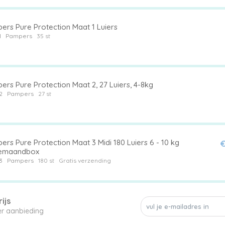
ers Pure Protection Maat 1 Luiers
1
Pampers
35 st
rs Pure Protection Maat 2, 27 Luiers, 4-8kg
2
Pampers
27 st
rs Pure Protection Maat 3 Midi 180 Luiers 6 - 10 kg
€
emaandbox
3
Pampers
180 st
Gratis verzending
ijs
een enkele luier aanbieding