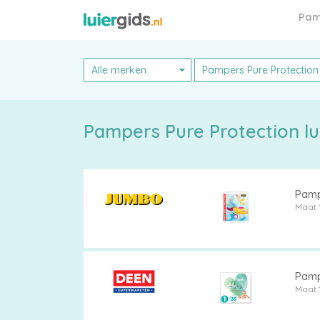
Pam
Pam
Pampers
Pampe
Maat 
Alle
Pampe
Maat 
luiers