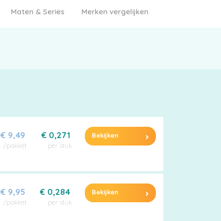
Maten & Series
Merken vergelijken
€ 9,49
€ 0,271
Bekijken
/pakket
per stuk
€ 9,95
€ 0,284
Bekijken
/pakket
per stuk