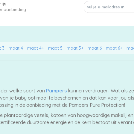
ijs
een enkele luier aanbieding
 3
maat 4
maat 4+
maat 5
maat 5+
maat 6
maat 6+
maa
ender welke soort van
Pampers
kunnen verdragen. Wat als ze 
 van je baby optimaal te beschermen en dat kan voor jou al
ssing in de aanbieding met de Pampers Pure Protection!
te plantaardige vezels, katoen van hoogwaardige makelij en
gecertificeerde duurzame energie en de kern bestaat uit vera