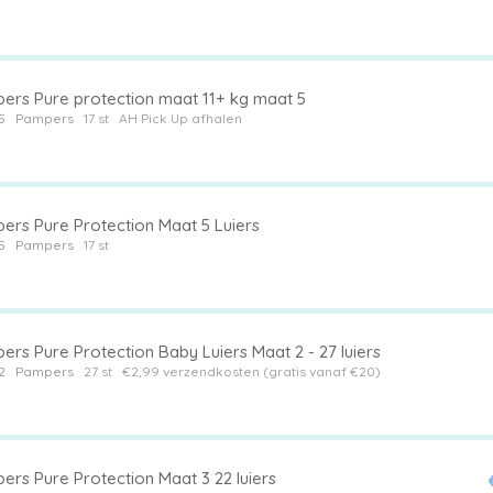
ers Pure protection maat 11+ kg maat 5
5
Pampers
17 st
AH Pick Up afhalen
ers Pure Protection Maat 5 Luiers
5
Pampers
17 st
rs Pure Protection Baby Luiers Maat 2 - 27 luiers
2
Pampers
27 st
€2,99 verzendkosten (gratis vanaf €20)
ers Pure Protection Maat 3 22 luiers