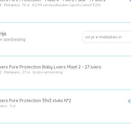
4
Pampers
19 st
€2,99 verzendkosten (gratis vanaf €20)
ijs
een enkele luier aanbieding
rs Pure Protection Baby Luiers Maat 2 - 27 luiers
2
Pampers
27 st
Gratis verzending
ers Pure Protection 39x3 stuks N°2
€
pers
3 st