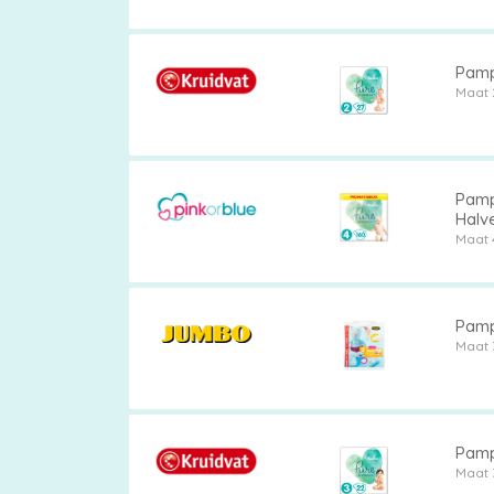
vergelijken
Pamp
Maat 
Pampe
Halv
Maat 
Pamp
Maat 
Pamp
Maat 