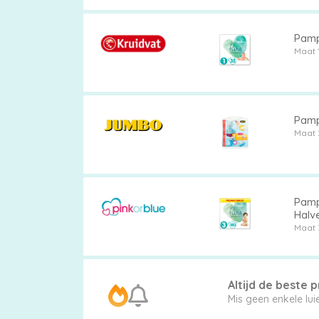
Pamp
Maat 
Luierbroekjes
Pampe
Billendoekjes
Maat 
Maten
Pampe
Halv
&
Maat 
Series
Altijd de beste pr
Mis g
Merken