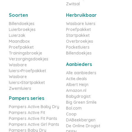
Zwitsal
Soorten
Herbruikbaar
Billendoekjes
Wasbare luiers
Luierbroekjes
Proefpakket
Luierzak
Startpakket
Maandbox
Overbroekjes
Proefpakket
Pocketluiers
Trainingsbroekje
Billendoekjes
Verzorgingsdoekjes
Aanbieders
Wasbare
luiers>Proefpakket
Alle aanbieders
Wasbare
Actie.deals
luiers>Startpakket
Albert Heijn
Zwemluiers
Amazon.nl
Babydrogist
Pampers series
Big Green Smile
Pampers Active Baby Dry
Bol.com
Pampers Active Fit
Coop
Pampers Active Fit Pants
DABeekbergen
Pampers Active Girl Pants
De Online Drogist
Pampers Baby Dry
DEEN