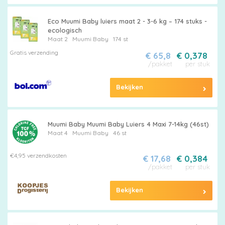
Eco Muumi Baby luiers maat 2 - 3-6 kg – 174 stuks -
ecologisch
Maat 2
Muumi Baby
174 st
Gratis verzending
€ 65,8
€ 0,378
/pakket
per stuk
Bekijken
Muumi Baby Muumi Baby Luiers 4 Maxi 7-14kg (46st)
Maat 4
Muumi Baby
46 st
€4,95 verzendkosten
€ 17,68
€ 0,384
/pakket
per stuk
Bekijken