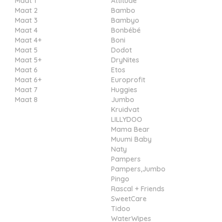
Maat 1
Attitude
Maat 2
Bambo
Maat 3
Bambyo
Maat 4
Bonbébé
Maat 4+
Boni
Maat 5
Dodot
Maat 5+
DryNites
Maat 6
Etos
Maat 6+
Europrofit
Maat 7
Huggies
Maat 8
Jumbo
Kruidvat
LILLYDOO
Mama Bear
Muumi Baby
Naty
Pampers
Pampers,Jumbo
Pingo
Rascal + Friends
SweetCare
Tidoo
WaterWipes