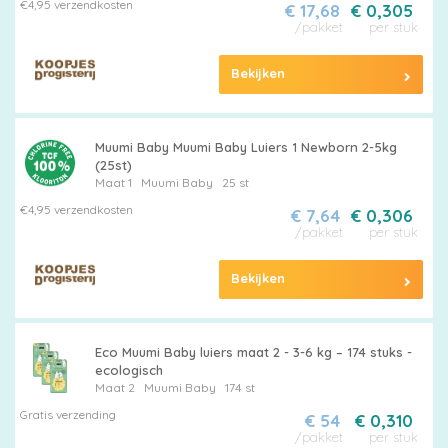
€4,95 verzendkosten
€ 17,68
€ 0,305
Pampers
/pakket
per stuk
Bekijken
Alle
Muumi Baby Muumi Baby Luiers 1 Newborn 2-5kg
(25st)
luiers
Maat 1
Muumi Baby
25 st
€4,95 verzendkosten
€ 7,64
€ 0,306
/pakket
per stuk
Bekijken
Luierbroekjes
Eco Muumi Baby luiers maat 2 - 3-6 kg – 174 stuks -
ecologisch
Maat 2
Muumi Baby
174 st
Billendoekjes
Gratis verzending
€ 54
€ 0,310
/pakket
per stuk