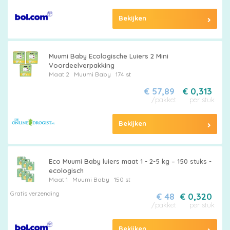
Bekijken
Maten
&
Muumi Baby Ecologische Luiers 2 Mini
Series
Voordeelverpakking
Maat 2
Muumi Baby
174 st
€ 57,89
€ 0,313
/pakket
per stuk
Merken
vergelijken
Bekijken
Eco Muumi Baby luiers maat 1 - 2-5 kg – 150 stuks -
ecologisch
Maat 1
Muumi Baby
150 st
Gratis verzending
€ 48
€ 0,320
/pakket
per stuk
Bekijken