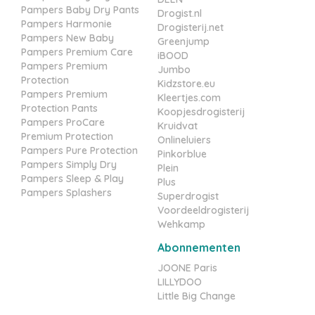
Pampers Baby Dry Pants
Drogist.nl
Pampers Harmonie
Drogisterij.net
Pampers New Baby
Greenjump
Pampers Premium Care
iBOOD
Pampers Premium
Jumbo
Protection
Kidzstore.eu
Pampers Premium
Kleertjes.com
Protection Pants
Koopjesdrogisterij
Pampers ProCare
Kruidvat
Premium Protection
Onlineluiers
Pampers Pure Protection
Pinkorblue
Pampers Simply Dry
Plein
Pampers Sleep & Play
Plus
Pampers Splashers
Superdrogist
Voordeeldrogisterij
Wehkamp
Abonnementen
JOONE Paris
LILLYDOO
Little Big Change