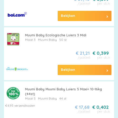
/pakket
per stuk
Bekijken
Muumi Baby Ecologische Luiers 3 Midi
Maat 3
Muumi Baby
50 st
€ 21,21
€ 0,399
/pakket
per stuk
Bekijken
Muumi Baby Muumi Baby Luiers 5 Maxi+ 10-16kg
(44st)
Maat 5
Muumi Baby
44 st
€4,95 verzendkosten
€ 17,68
€ 0,402
/pakket
per stuk