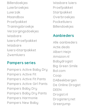
Billendoekjes
Wasbare luiers
Luierbroekjes
Proefpakket
Luierzak
Startpakket
Maandbox
Overbroekjes
Proefpakket
Pocketluiers
Trainingsbroekje
Billendoekjes
Verzorgingsdoekjes
Aanbieders
Wasbare
luiers>Proefpakket
Alle aanbieders
Wasbare
Actie.deals
luiers>Startpakket
Albert Heijn
Zwemluiers
Amazon.nl
Babydrogist
Pampers series
Big Green Smile
Pampers Active Baby Dry
Bol.com
Pampers Active Fit
Coop
Pampers Active Fit Pants
DABeekbergen
Pampers Active Girl Pants
De Online Drogist
Pampers Baby Dry
DEEN
Pampers Baby Dry Pants
Drogist.nl
Pampers Harmonie
Drogisterij.net
Pampers New Baby
Greenjump