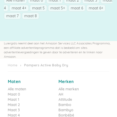
Alle maten
maat 0
maat 1
maat 2
maat 3
maat
4
maat 4+
maat 5
maat 5+
maat 6
maat 6+
maat 7
maat 8
Luiergids neemt deel aan het Amazon Services LLC Associates Programma,
een affiliate advertentieprogramma dat is bedoeld om sites
advertentievergoedingen te geven door te adverteren en te linken naar
Amazon.
Home
Pampers Active Baby Dry
Maten
Merken
Alle maten
Alle merken
Maat 0
AH
Maat 1
Attitude
Maat 2
Bambo
Maat 3
Bambyo
Maat 4
Bonbébé