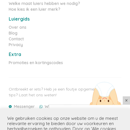
Welke maat luiers hebben we nodig?
Hoe kies ik een luier merk?
Luiergids
Over ons
Blog
Contact
Privacy
Extra
Promoties en kortingscodes
Ontbreekt er iets? Heb je een foutje opgemerkt? Heb je
tips? Laat het ons weten!
×
Messenger
WhatsApp
E-mail
Mis geen enkele aanbieding
We gebruiken cookies op onze website om u de meest
Laatste prijzen update: 08/08/2026
Ontvang de beste promoties voor
relevante ervaring te bieden door uw voorkeuren en
jouw kindje(s) in je mailbox
herhaalbezoeken te onthouden. Door op 'Alle cookies