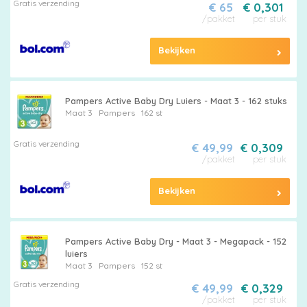
Gratis verzending
€ 65
€ 0,301
/pakket
per stuk
Bekijken
Luierbroekjes
Pampers Active Baby Dry Luiers - Maat 3 - 162 stuks
Maat 3
Pampers
162 st
Billendoekjes
Gratis verzending
€ 49,99
€ 0,309
/pakket
per stuk
Bekijken
Maten
&
Pampers Active Baby Dry - Maat 3 - Megapack - 152
Series
luiers
Maat 3
Pampers
152 st
Gratis verzending
€ 49,99
€ 0,329
/pakket
per stuk