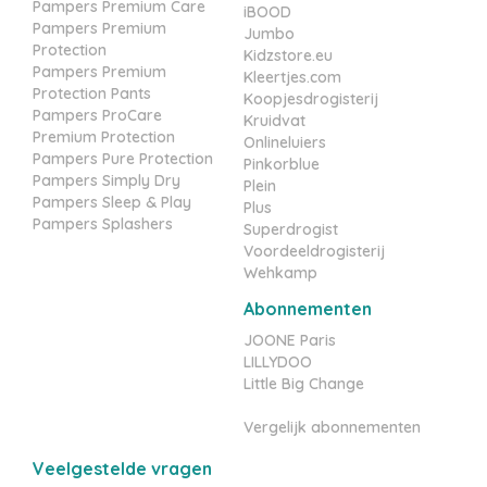
Pampers Premium Care
iBOOD
Pampers Premium
Jumbo
Protection
Kidzstore.eu
Pampers Premium
Kleertjes.com
Protection Pants
Koopjesdrogisterij
Pampers ProCare
Kruidvat
Premium Protection
Onlineluiers
Pampers Pure Protection
Pinkorblue
Pampers Simply Dry
Plein
Pampers Sleep & Play
Plus
Pampers Splashers
Superdrogist
Voordeeldrogisterij
Wehkamp
Abonnementen
JOONE Paris
LILLYDOO
Little Big Change
Vergelijk abonnementen
Veelgestelde vragen