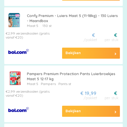
Confy Premium - Luiers Maat 5 (11-18kg) - 130 Luiers
- Maandbox
Maat 5
130 st
€2,99 verzendkosten (gratis
€
€
vanaf €20)
/pakket
per stuk
Bekijken
Pampers Premium Protection Pants Luierbroekjes
Maat 5 12-17 kg
Maat 5
Pampers
Pants st
€2,99 verzendkosten (gratis
€ 19,99
€
vanaf €20)
/pakket
per stuk
Bekijken