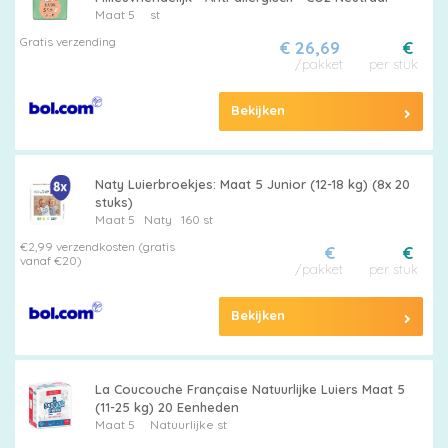
Maat 5
st
Gratis verzending
€ 26,69
€
/pakket
per stuk
Bekijken
Naty Luierbroekjes: Maat 5 Junior (12-18 kg) (8x 20
stuks)
Maat 5
Naty
160 st
€2,99 verzendkosten (gratis
€
€
vanaf €20)
/pakket
per stuk
Bekijken
La Coucouche Française Natuurlijke Luiers Maat 5
(11-25 kg) 20 Eenheden
Maat 5
Natuurlijke st