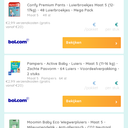
Confy Premium Pants - Luierbroekjes Maat 5 (12-
17kg) - 48 Luierbroekjes - Mega Pack
Maat 5
48 st
€2,99 verzendkosten (gratis
€
€
vanaf €20)
/pakket
per stuk
Bekijken
Pampers - Active Baby - Luiers - Maat 5 (11-16 kg) -
Zachte Pasvorm - 64 Luiers - Voordeelverpakking -
2 stuks
Maat 5
Pampers
64 st
€2,99 verzendkosten (gratis
€
€
vanaf €20)
/pakket
per stuk
Bekijken
Moomin Baby Eco Wegwerpluiers - Maat 5 -
Milieuvriendelijk - Anti-allergisch - CO2 Neutraal