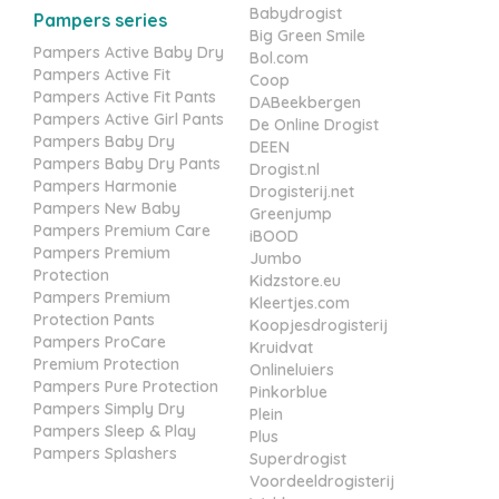
Babydrogist
Pampers series
Big Green Smile
Pampers Active Baby Dry
Bol.com
Pampers Active Fit
Coop
Pampers Active Fit Pants
DABeekbergen
Pampers Active Girl Pants
De Online Drogist
Pampers Baby Dry
DEEN
Pampers Baby Dry Pants
Drogist.nl
Pampers Harmonie
Drogisterij.net
Pampers New Baby
Greenjump
Pampers Premium Care
iBOOD
Pampers Premium
Jumbo
Protection
Kidzstore.eu
Pampers Premium
Kleertjes.com
Protection Pants
Koopjesdrogisterij
Pampers ProCare
Kruidvat
Premium Protection
Onlineluiers
Pampers Pure Protection
Pinkorblue
Pampers Simply Dry
Plein
Pampers Sleep & Play
Plus
Pampers Splashers
Superdrogist
Voordeeldrogisterij