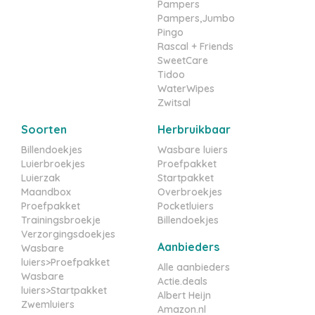
Pampers
Pampers,Jumbo
Pingo
Rascal + Friends
SweetCare
Tidoo
WaterWipes
Zwitsal
Soorten
Herbruikbaar
Billendoekjes
Wasbare luiers
Luierbroekjes
Proefpakket
Luierzak
Startpakket
Maandbox
Overbroekjes
Proefpakket
Pocketluiers
Trainingsbroekje
Billendoekjes
Verzorgingsdoekjes
Aanbieders
Wasbare
luiers>Proefpakket
Alle aanbieders
Wasbare
Actie.deals
luiers>Startpakket
Albert Heijn
Zwemluiers
Amazon.nl