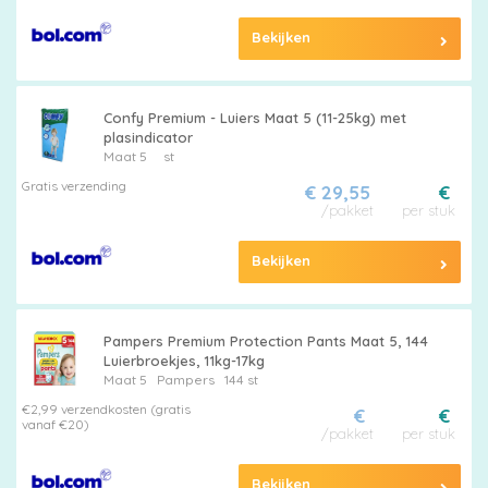
Bekijken
Confy Premium - Luiers Maat 5 (11-25kg) met
plasindicator
Maat 5
st
Gratis verzending
€ 29,55
€
/pakket
per stuk
Bekijken
Pampers Premium Protection Pants Maat 5, 144
Luierbroekjes, 11kg-17kg
Maat 5
Pampers
144 st
€2,99 verzendkosten (gratis
€
€
vanaf €20)
/pakket
per stuk
Bekijken