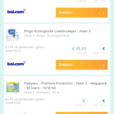
Pampers
/pakket
per stuk
Bekijken
Pingo Ecologische Luierbroekjes - maat 5
Alle
Maat 5
Pingo
Ecologische st
luiers
€2,99 verzendkosten (gratis
€ 18,95
€
vanaf €20)
/pakket
per stuk
Bekijken
Luierbroekjes
Pampers - Premium Protection - Maat 5 - Megapack
- 82 luiers - 11/16 KG
Maat 5
Pampers
82 st
Billendoekjes
€2,99 verzendkosten (gratis
€
€
vanaf €20)
/pakket
per stuk