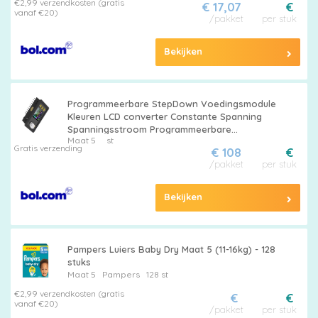
€2,99 verzendkosten (gratis
€ 17,07
€
vanaf €20)
/pakket
per stuk
Bekijken
Programmeerbare StepDown Voedingsmodule
Kleuren LCD converter Constante Spanning
Spanningsstroom Programmeerbare
Maat 5
st
Voedingsmodule (DPS5005) met Display .
Gratis verzending
€ 108
€
/pakket
per stuk
Bekijken
Pampers Luiers Baby Dry Maat 5 (11-16kg) - 128
stuks
Maat 5
Pampers
128 st
€2,99 verzendkosten (gratis
€
€
vanaf €20)
/pakket
per stuk