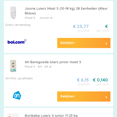
Joone Luiers Maat 5 (10-18 kg) 28 Eenheden (Kleur :
Blauw)
Maat 5
Joone st
Gratis verzending
€ 23,77
€
/pakket
per stuk
Bekijken
AH Beregoede luiers junior maat 5
Maat 5
AH
44 st
AH Pick Up afhalen
€ 6,15
€ 0,140
/pakket
per stuk
Bekijken
Bonbebe Luiers 5 junior 11-23 kg