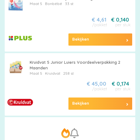
Maat 5
Bonbébé
33 st
€ 4,61
€ 0,140
/pakket
per stuk
Bekijken
Kruidvat 5 Junior Luiers Voordeelverpakking 2
Maanden
Maat 5
Kruidvat
258 st
€ 45,00
€ 0,174
/pakket
per stuk
Bekijken