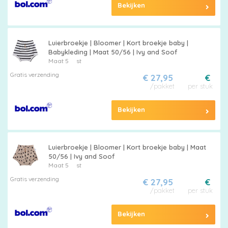
Bekijken
Maten
&
Luierbroekje | Bloomer | Kort broekje baby |
Series
Babykleding | Maat 50/56 | Ivy and Soof
Maat 5
st
Gratis verzending
€ 27,95
€
/pakket
per stuk
Merken
Bekijken
vergelijken
Luierbroekje | Bloomer | Kort broekje baby | Maat
50/56 | Ivy and Soof
Maat 5
st
Gratis verzending
€ 27,95
€
/pakket
per stuk
Bekijken