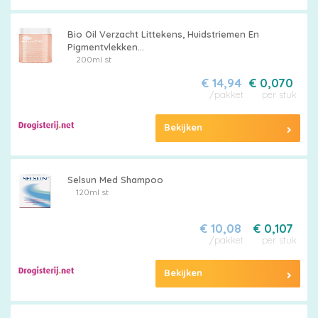
Bio Oil Verzacht Littekens, Huidstriemen En
Pigmentvlekken...
200ml st
€ 14,94
€ 0,070
/pakket
per stuk
Bekijken
Selsun Med Shampoo
120ml st
€ 10,08
€ 0,107
/pakket
per stuk
Bekijken