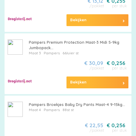
€ 13,12
€ 0,255
/pakket
per stuk
Bekijken
Pampers Premium Protection Maat-3 Midi 5-9kg
Jumbopack...
Maat 3
Pampers
66luier st
€ 30,09
€ 0,256
/pakket
per stuk
Bekijken
Pampers Broekjes Baby Dry Pants Maat-4 9-15kg...
Maat 4
Pampers
88st st
€ 22,55
€ 0,256
/pakket
per stuk