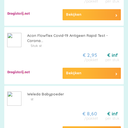
/pakket
per stuk
Bekijken
Alle
Acon Flowflex Covid-19 Antigeen Rapid Test -
luiers
Corona...
Stuk st
€ 2,95
€ inf
/pakket
per stuk
Bekijken
Luierbroekjes
Weleda Babypoeder
st
Billendoekjes
€ 8,60
€ inf
/pakket
per stuk