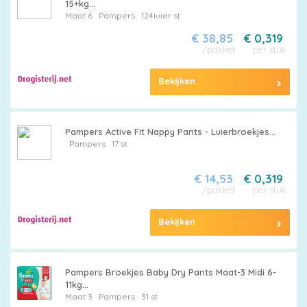
15+kg...
Maat 6
Pampers
124luier st
€ 38,85
€ 0,319
/pakket
per stuk
Bekijken
Pampers Active Fit Nappy Pants - Luierbroekjes...
Pampers
17 st
€ 14,53
€ 0,319
/pakket
per stuk
Bekijken
Pampers Broekjes Baby Dry Pants Maat-3 Midi 6-
11kg...
Maat 3
Pampers
31 st