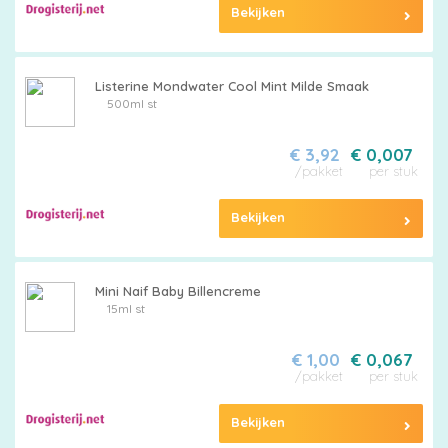
Maten
Bekijken
&
Series
Listerine Mondwater Cool Mint Milde Smaak
500ml st
€ 3,92
€ 0,007
Merken
/pakket
per stuk
vergelijken
Bekijken
Mini Naif Baby Billencreme
15ml st
€ 1,00
€ 0,067
/pakket
per stuk
Bekijken