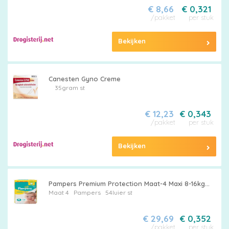
€ 8,66
€ 0,321
/pakket
per stuk
Bekijken
Canesten Gyno Creme
35gram st
€ 12,23
€ 0,343
/pakket
per stuk
Bekijken
Pampers Premium Protection Maat-4 Maxi 8-16kg...
Maat 4
Pampers
54luier st
€ 29,69
€ 0,352
/pakket
per stuk