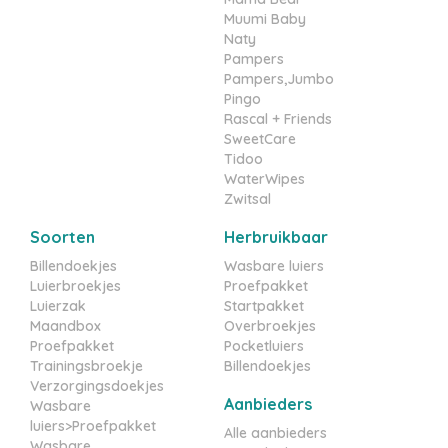
Muumi Baby
Naty
Pampers
Pampers,Jumbo
Pingo
Rascal + Friends
SweetCare
Tidoo
WaterWipes
Zwitsal
Soorten
Herbruikbaar
Billendoekjes
Wasbare luiers
Luierbroekjes
Proefpakket
Luierzak
Startpakket
Maandbox
Overbroekjes
Proefpakket
Pocketluiers
Trainingsbroekje
Billendoekjes
Verzorgingsdoekjes
Aanbieders
Wasbare
luiers>Proefpakket
Alle aanbieders
Wasbare