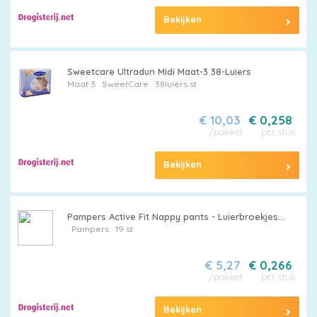
Bekijken
Sweetcare Ultradun Midi Maat-3 38-Luiers
Maat 3
SweetCare
38luiers st
€ 10,03
€ 0,258
/pakket
per stuk
Bekijken
Pampers Active Fit Nappy pants - Luierbroekjes...
Pampers
19 st
€ 5,27
€ 0,266
/pakket
per stuk
Bekijken