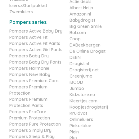
Actie.deals
luiers>Startpakket
Albert Heijn
Zwemluiers
Amazon.nl
Babydrogist
Pampers series
Big Green Smile
Pampers Active Baby Dry
Bol.com
Pampers Active Fit
Coop
Pampers Active Fit Pants
DABeekbergen
Pampers Active Girl Pants
De Online Drogist
Pampers Baby Dry
DEEN
Pampers Baby Dry Pants
Drogist.nl
Pampers Harmonie
Drogisterij.net
Pampers New Baby
Greenjump
Pampers Premium Care
iBOOD
Pampers Premium
Jumbo
Protection
Kidzstore.eu
Pampers Premium
Kleertjes.com
Protection Pants
Koopjesdrogisterij
Pampers ProCare
Kruidvat
Premium Protection
Onlineluiers
Pampers Pure Protection
Pinkorblue
Pampers Simply Dry
Plein
Pampers Sleep & Play
Plus