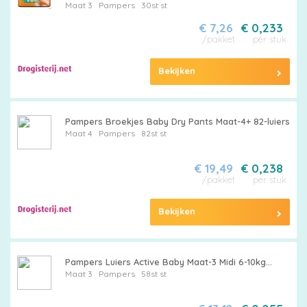
Maat 3
Pampers
30st st
€ 7,26
€ 0,233
/pakket
per stuk
Bekijken
Pampers Broekjes Baby Dry Pants Maat-4+ 82-luiers
Maat 4
Pampers
82st st
€ 19,49
€ 0,238
/pakket
per stuk
Bekijken
Pampers Luiers Active Baby Maat-3 Midi 6-10kg...
Maat 3
Pampers
58st st