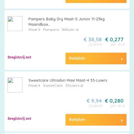
Pampers Baby Dry Maat-5 Junior 11-23kg
Maandbox...
Maat 5
Pampers
144luier st
€ 38,58
€ 0,277
/pakket
per stuk
Bekijken
Sweetcare Ultradun Maxi Maat-4 35-Luiers
Maat 4
SweetCare
35luiers st
€ 9,94
€ 0,280
/pakket
per stuk
Bekijken