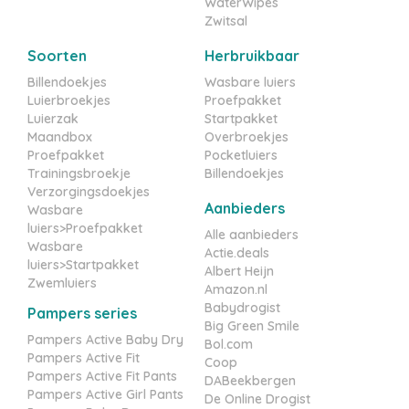
WaterWipes
Zwitsal
Soorten
Herbruikbaar
Billendoekjes
Wasbare luiers
Luierbroekjes
Proefpakket
Luierzak
Startpakket
Maandbox
Overbroekjes
Proefpakket
Pocketluiers
Trainingsbroekje
Billendoekjes
Verzorgingsdoekjes
Aanbieders
Wasbare
luiers>Proefpakket
Alle aanbieders
Wasbare
Actie.deals
luiers>Startpakket
Albert Heijn
Zwemluiers
Amazon.nl
Babydrogist
Pampers series
Big Green Smile
Pampers Active Baby Dry
Bol.com
Pampers Active Fit
Coop
Pampers Active Fit Pants
DABeekbergen
Pampers Active Girl Pants
De Online Drogist