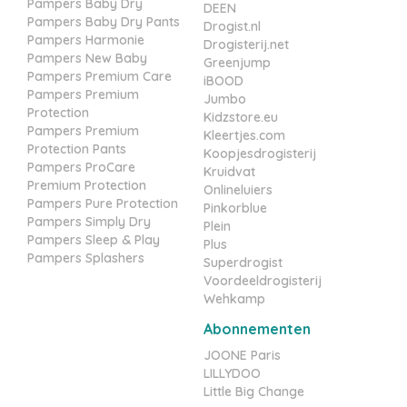
Pampers Baby Dry
DEEN
Pampers Baby Dry Pants
Drogist.nl
Pampers Harmonie
Drogisterij.net
Pampers New Baby
Greenjump
Pampers Premium Care
iBOOD
Pampers Premium
Jumbo
Protection
Kidzstore.eu
Pampers Premium
Kleertjes.com
Protection Pants
Koopjesdrogisterij
Pampers ProCare
Kruidvat
Premium Protection
Onlineluiers
Pampers Pure Protection
Pinkorblue
Pampers Simply Dry
Plein
Pampers Sleep & Play
Plus
Pampers Splashers
Superdrogist
Voordeeldrogisterij
Wehkamp
Abonnementen
JOONE Paris
LILLYDOO
Little Big Change