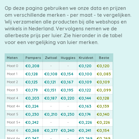
Op deze pagina gebruiken we onze data en prijzen
om verschillende merken - per maat - te vergelijken.
Wij verzamelen alle producten bij alle webshops en
winkels in Nederland. Vervolgens nemen we de
allerbeste prijs per luier. Zie hieronder in de tabel
voor een vergelijking van luier merken.
Maten
Pampers
Zwitsal
Huggies
Kruidvat
Beste
€0,208
-
-
€0,120
€0,120
Maat 0
€0,128
€0,108
€0,154
€0,100
€0,083
Maat 1
€0,125
€0,121
€0,167
€0,109
€0,109
Maat 2
€0,179
€0,151
€0,195
€0,122
€0,099
Maat 3
€0,203
€0,187
€0,220
€0,144
€0,128
Maat 4
€0,224
-
-
€0,163
€0,139
Maat 4+
€0,230
€0,210
€0,230
€0,174
€0,140
Maat 5
€0,242
-
-
€0,226
€0,226
Maat 5+
€0,268
€0,277
€0,240
€0,241
€0,154
Maat 6
€0,347
-
-
€0,269
€0,269
Maat 6+