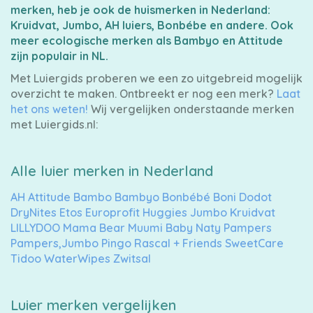
merken, heb je ook de huismerken in Nederland:
Kruidvat, Jumbo, AH luiers, Bonbébe en andere. Ook
meer ecologische merken als Bambyo en Attitude
Luierbroekjes
zijn populair in NL.
Met Luiergids proberen we een zo uitgebreid mogelijk
overzicht te maken. Ontbreekt er nog een merk?
Laat
Billendoekjes
het ons weten!
Wij vergelijken onderstaande merken
met Luiergids.nl:
Alle luier merken in Nederland
Maten
&
AH
Attitude
Bambo
Bambyo
Bonbébé
Boni
Dodot
DryNites
Etos
Europrofit
Huggies
Jumbo
Kruidvat
Series
LILLYDOO
Mama Bear
Muumi Baby
Naty
Pampers
Pampers,Jumbo
Pingo
Rascal + Friends
SweetCare
Tidoo
WaterWipes
Zwitsal
Merken
Luier merken vergelijken
vergelijken