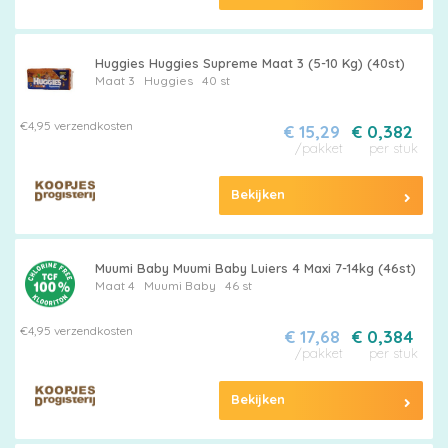
Huggies Huggies Supreme Maat 3 (5-10 Kg) (40st)
Maat 3
Huggies
40 st
€4,95 verzendkosten
€ 15,29
€ 0,382
/pakket
per stuk
Bekijken
Muumi Baby Muumi Baby Luiers 4 Maxi 7-14kg (46st)
Maat 4
Muumi Baby
46 st
€4,95 verzendkosten
€ 17,68
€ 0,384
/pakket
per stuk
Bekijken