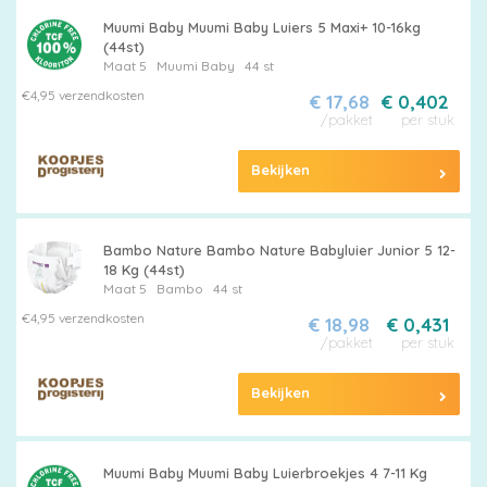
Muumi Baby Muumi Baby Luiers 5 Maxi+ 10-16kg
(44st)
Maat 5
Muumi Baby
44 st
€4,95 verzendkosten
€ 17,68
€ 0,402
/pakket
per stuk
Bekijken
Bambo Nature Bambo Nature Babyluier Junior 5 12-
18 Kg (44st)
Maat 5
Bambo
44 st
€4,95 verzendkosten
€ 18,98
€ 0,431
/pakket
per stuk
Bekijken
Muumi Baby Muumi Baby Luierbroekjes 4 7-11 Kg