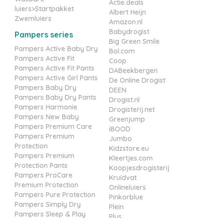
Actie.deals
luiers>Startpakket
Albert Heijn
Zwemluiers
Amazon.nl
Babydrogist
Pampers series
Big Green Smile
Pampers Active Baby Dry
Bol.com
Pampers Active Fit
Coop
Pampers Active Fit Pants
DABeekbergen
Pampers Active Girl Pants
De Online Drogist
Pampers Baby Dry
DEEN
Pampers Baby Dry Pants
Drogist.nl
Pampers Harmonie
Drogisterij.net
Pampers New Baby
Greenjump
Pampers Premium Care
iBOOD
Pampers Premium
Jumbo
Protection
Kidzstore.eu
Pampers Premium
Kleertjes.com
Protection Pants
Koopjesdrogisterij
Pampers ProCare
Kruidvat
Premium Protection
Onlineluiers
Pampers Pure Protection
Pinkorblue
Pampers Simply Dry
Plein
Pampers Sleep & Play
Plus