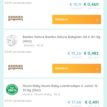
€4,95 verzendkosten
€ 10,11
€ 0,460
/pakket
per stuk
Bekijken
Bambo Nature Bambo Nature Babyluier Xxl 6 16+ Kg
(40st)
Bambo
40 st
€4,95 verzendkosten
€ 19,26
€ 0,482
/pakket
per stuk
Bekijken
Muumi Baby Muumi Baby Luierbroekjes 6 Junior 12-
20 Kg (36st)
Maat 6
Muumi Baby
36 st
€4,95 verzendkosten
€ 17,68
€ 0,491
/pakket
per stuk