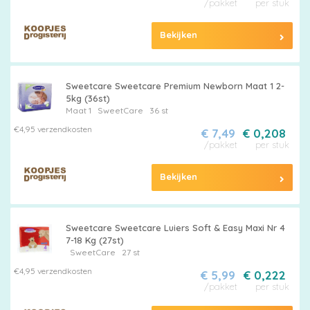
/pakket
per stuk
Bekijken
Alle
Sweetcare Sweetcare Premium Newborn Maat 1 2-
luiers
5kg (36st)
Maat 1
SweetCare
36 st
€4,95 verzendkosten
€ 7,49
€ 0,208
/pakket
per stuk
Bekijken
Luierbroekjes
Sweetcare Sweetcare Luiers Soft & Easy Maxi Nr 4
7-18 Kg (27st)
Billendoekjes
SweetCare
27 st
€4,95 verzendkosten
€ 5,99
€ 0,222
/pakket
per stuk