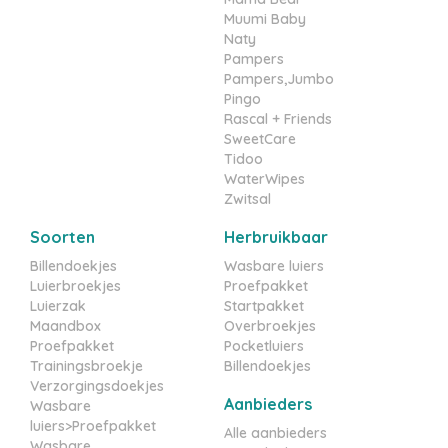
Muumi Baby
Naty
Pampers
Pampers,Jumbo
Pingo
Rascal + Friends
SweetCare
Tidoo
WaterWipes
Zwitsal
Soorten
Herbruikbaar
Billendoekjes
Wasbare luiers
Luierbroekjes
Proefpakket
Luierzak
Startpakket
Maandbox
Overbroekjes
Proefpakket
Pocketluiers
Trainingsbroekje
Billendoekjes
Verzorgingsdoekjes
Aanbieders
Wasbare
luiers>Proefpakket
Alle aanbieders
Wasbare