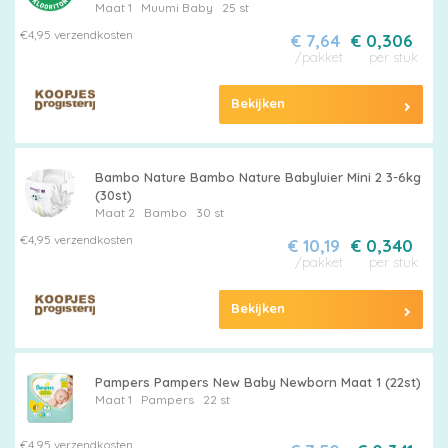
Maat 1
Muumi Baby
25 st
€4,95 verzendkosten
€ 7,64
€ 0,306
/pakket
per stuk
Bekijken
Bambo Nature Bambo Nature Babyluier Mini 2 3-6kg
(30st)
Maat 2
Bambo
30 st
€4,95 verzendkosten
€ 10,19
€ 0,340
/pakket
per stuk
Bekijken
Pampers Pampers New Baby Newborn Maat 1 (22st)
Maat 1
Pampers
22 st
€4,95 verzendkosten