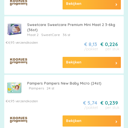
Maten
Bekijken
&
Series
Sweetcare Sweetcare Premium Mini Maat 2 3-6kg
(36st)
Maat 2
SweetCare
36 st
€4,95 verzendkosten
€ 8,13
€ 0,226
Merken
/pakket
per stuk
vergelijken
Bekijken
Pampers Pampers New Baby Micro (24st)
Pampers
24 st
€4,95 verzendkosten
€ 5,74
€ 0,239
/pakket
per stuk
Bekijken