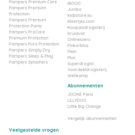
Pampers Premium Care
iBOOD
Pampers Premium
Jumbo
Protection
Kidzstore.eu
Pampers Premium
Kleertjes.com
Protection Pants
Koopjesdrogisterij
Pampers ProCare
Kruidvat
Premium Protection
Onlineluiers
Pampers Pure Protection
Pinkorblue
Pampers Simply Dry
Plein
Pampers Sleep & Play
Plus
Pampers Splashers
Superdrogist
Voordeeldrogisterij
Wehkamp
Abonnementen
JOONE Paris
LILLYDOO
Little Big Change
Vergelijk abonnementen
Veelgestelde vragen