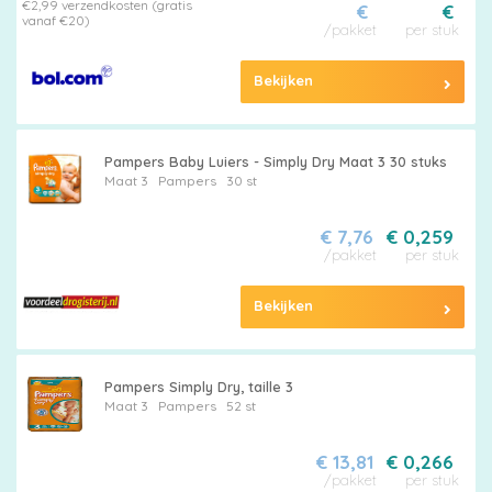
€2,99 verzendkosten (gratis
€
€
vanaf €20)
/pakket
per stuk
Bekijken
Luierbroekjes
Pampers Baby Luiers - Simply Dry Maat 3 30 stuks
Maat 3
Pampers
30 st
Billendoekjes
€ 7,76
€ 0,259
/pakket
per stuk
Bekijken
Maten
&
Pampers Simply Dry, taille 3
Series
Maat 3
Pampers
52 st
€ 13,81
€ 0,266
/pakket
per stuk