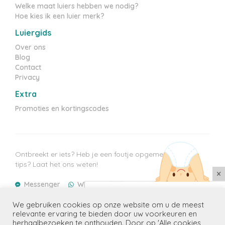
Welke maat luiers hebben we nodig?
Hoe kies ik een luier merk?
Luiergids
Over ons
Blog
Contact
Privacy
Extra
Promoties en kortingscodes
Ontbreekt er iets? Heb je een foutje opgemerkt? Heb je
tips? Laat het ons weten!
×
Messenger
WhatsApp
E-mail
Mis geen enkele aanbieding
We gebruiken cookies op onze website om u de meest
Laatste prijzen update: 08/08/2026
Ontvang de beste promoties voor
relevante ervaring te bieden door uw voorkeuren en
jouw kindje(s) in je mailbox
herhaalbezoeken te onthouden. Door op 'Alle cookies