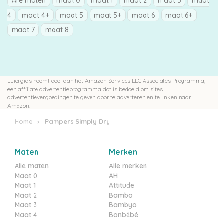
Alle maten
maat 0
maat 1
maat 2
maat 3
maat
4
maat 4+
maat 5
maat 5+
maat 6
maat 6+
maat 7
maat 8
Luiergids neemt deel aan het Amazon Services LLC Associates Programma,
een affiliate advertentieprogramma dat is bedoeld om sites
advertentievergoedingen te geven door te adverteren en te linken naar
Amazon.
Home
Pampers Simply Dry
Maten
Merken
Alle maten
Alle merken
Maat 0
AH
Maat 1
Attitude
Maat 2
Bambo
Maat 3
Bambyo
Maat 4
Bonbébé