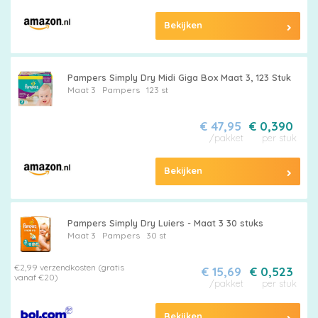
Merken
vergelijken
Bekijken
Pampers Simply Dry Midi Giga Box Maat 3, 123 Stuk
Maat 3
Pampers
123 st
€ 47,95
€ 0,390
/pakket
per stuk
Bekijken
Pampers Simply Dry Luiers - Maat 3 30 stuks
Maat 3
Pampers
30 st
€2,99 verzendkosten (gratis
€ 15,69
€ 0,523
vanaf €20)
/pakket
per stuk
Bekijken