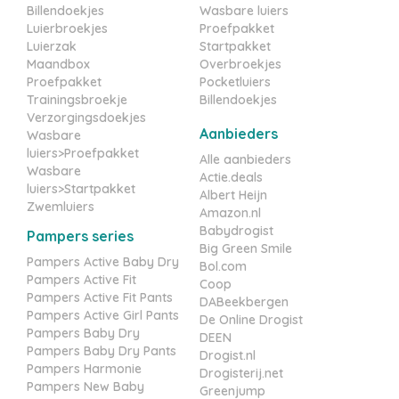
Billendoekjes
Wasbare luiers
Luierbroekjes
Proefpakket
Luierzak
Startpakket
Maandbox
Overbroekjes
Proefpakket
Pocketluiers
Trainingsbroekje
Billendoekjes
Verzorgingsdoekjes
Aanbieders
Wasbare
luiers>Proefpakket
Alle aanbieders
Wasbare
Actie.deals
luiers>Startpakket
Albert Heijn
Zwemluiers
Amazon.nl
Babydrogist
Pampers series
Big Green Smile
Pampers Active Baby Dry
Bol.com
Pampers Active Fit
Coop
Pampers Active Fit Pants
DABeekbergen
Pampers Active Girl Pants
De Online Drogist
Pampers Baby Dry
DEEN
Pampers Baby Dry Pants
Drogist.nl
Pampers Harmonie
Drogisterij.net
Pampers New Baby
Greenjump