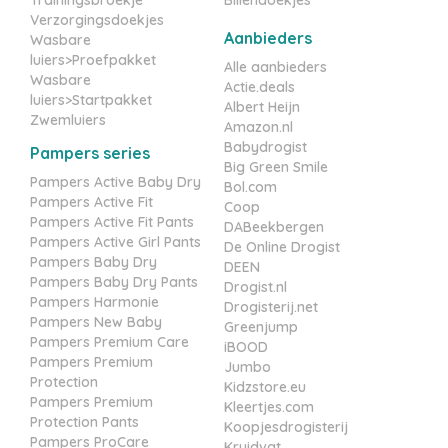
Trainingsbroekje
Billendoekjes
Verzorgingsdoekjes
Aanbieders
Wasbare
luiers>Proefpakket
Alle aanbieders
Wasbare
Actie.deals
luiers>Startpakket
Albert Heijn
Zwemluiers
Amazon.nl
Babydrogist
Pampers series
Big Green Smile
Pampers Active Baby Dry
Bol.com
Pampers Active Fit
Coop
Pampers Active Fit Pants
DABeekbergen
Pampers Active Girl Pants
De Online Drogist
Pampers Baby Dry
DEEN
Pampers Baby Dry Pants
Drogist.nl
Pampers Harmonie
Drogisterij.net
Pampers New Baby
Greenjump
Pampers Premium Care
iBOOD
Pampers Premium
Jumbo
Protection
Kidzstore.eu
Pampers Premium
Kleertjes.com
Protection Pants
Koopjesdrogisterij
Pampers ProCare
Kruidvat