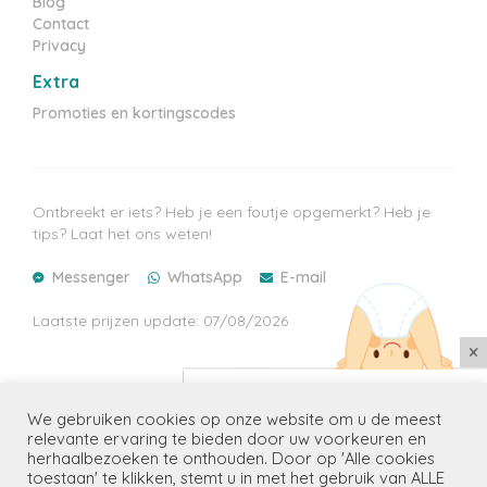
Blog
Contact
Privacy
Extra
Promoties en kortingscodes
Ontbreekt er iets? Heb je een foutje opgemerkt? Heb je
tips? Laat het ons weten!
Messenger
WhatsApp
E-mail
Laatste prijzen update: 07/08/2026
×
Mis geen enkele aanbieding
We gebruiken cookies op onze website om u de meest
Ontvang de beste promoties voor
Copyright Luiergids.nl
relevante ervaring te bieden door uw voorkeuren en
jouw kindje(s) in je mailbox
herhaalbezoeken te onthouden. Door op 'Alle cookies
toestaan' te klikken, stemt u in met het gebruik van ALLE