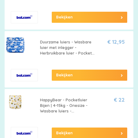
Dubbele lekgoten
Bekijken
€ 12,95
Duurzame luiers - Wasbare
luier met inlegger -
Herbruikbare luier - Pocket
luier - 3-15 kilo - Blauw walvis
Bekijken
€ 22
HappyBear - Pocketluier
Bijen | 4-15kg - Onesize -
Wasbare luiers -
Herbruikbare luiers
Bekijken