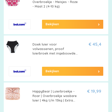
Overbroekje - Meisjes - Roze
Merken
- Maat 2 (4-10 kg)
vergelijken
Bekijken
€ 45,4
Doek luier voor
volwassenen, proof
luierbroek met ingebouwde
absorberende laag,
herbruikbare wasbare pull-up
plastic broek, volwassen
Bekijken
luier voor oude man
incontinentie en handicap
mannen (S)
€ 19,99
HappyBear | Luierbroekje -
Roar | Overbroekje wasbare
luier | 4kg t/m 15kg | Extra
dubbele beengootjes om
doorlekken te voorkomen