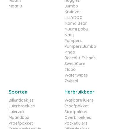
Maat 7
Huggies
Maat 8
Jumbo
Kruidvat
LILLYDOO
Mama Bear
Muumi Baby
Naty
Pampers
Pampers,Jumbo
Pingo
Rascal + Friends
SweetCare
Tidoo
WaterWipes
Zwitsal
Soorten
Herbruikbaar
Billendoekjes
Wasbare luiers
Luierbroekjes
Proefpakket
Luierzak
Startpakket
Maandbox
Overbroekjes
Proefpakket
Pocketluiers