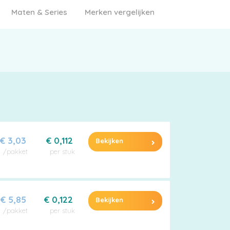
Maten & Series
Merken vergelijken
€ 3,03
€ 0,112
Bekijken
/pakket
per stuk
€ 5,85
€ 0,122
Bekijken
/pakket
per stuk