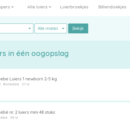
pers
Alle luiers
Luierbroekjes
Billendoekjes
Bekijk
Bonbébé aanbiedingen luiers in één oogopslag
ebe Luiers 1 newborn 2-5 kg
1
Bonbébé
27 st
bé nr. 2 luiers mini 48 stuks
bébé
48 st