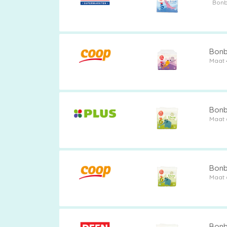
Bon
Bonb
Maat 
Bonb
Maat 
Bonb
Maat 
Bonbé