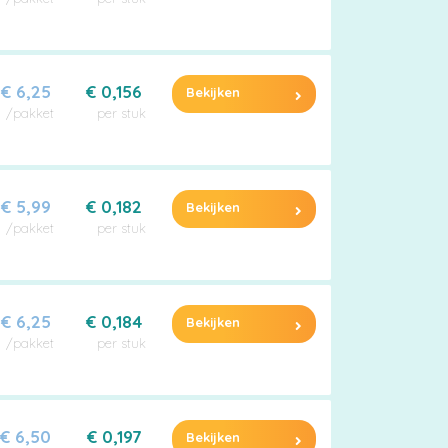
€ 6,25
€ 0,156
Bekijken
/pakket
per stuk
€ 5,99
€ 0,182
Bekijken
/pakket
per stuk
€ 6,25
€ 0,184
Bekijken
/pakket
per stuk
€ 6,50
€ 0,197
Bekijken