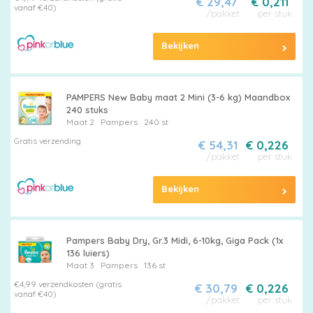
€ 29,47
€ 0,211
vanaf €40)
/pakket
per stuk
Bekijken
PAMPERS New Baby maat 2 Mini (3-6 kg) Maandbox
240 stuks
Maat 2
Pampers
240 st
Gratis verzending
€ 54,31
€ 0,226
/pakket
per stuk
Bekijken
Pampers Baby Dry, Gr.3 Midi, 6-10kg, Giga Pack (1x
136 luiers)
Maat 3
Pampers
136 st
€4,99 verzendkosten (gratis
€ 30,79
€ 0,226
vanaf €40)
/pakket
per stuk