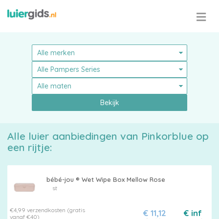
Bekijk
Alle luier aanbiedingen van Pinkorblue op
een rijtje:
bébé-jou ® Wet Wipe Box Mellow Rose
st
Pampers
€4,99 verzendkosten (gratis
€ 11,12
€ inf
vanaf €40)