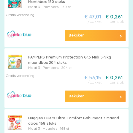
Monthbox 180 stuks
Maat 3
Pampers
180 st
Gratis verzending
€ 47,01
€ 0,261
/pakket
per stuk
Bekijken
PAMPERS Premium Protection Gr.3 Midi 5-9kg
maandbox 204 stuks
Maat 3
Pampers
204 st
Gratis verzending
€ 53,15
€ 0,261
/pakket
per stuk
Bekijken
Huggies Luiers Ultra Comfort Babymaat 3 Maand
doos 168 stuks
Maat 3
Huggies
168 st