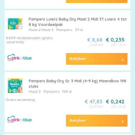
Pampers Luiers Baby Dry Maat 2 Midi 37 Luiers 4 tot
8 kg Voordeelpak
Maat 2
Maat 3
Pampers
37 st
€4,99 verzendkosten (gratis
€ 8,68
€ 0,235
vanaf €40)
/pakket
per stuk
Bekijken
Pampers Baby-Dry Gr. 3 Midi (4-9 kg) Maandbox 198
stuks
Maat 3
Pampers
198 st
Gratis verzending
€ 47,83
€ 0,242
/pakket
per stuk
Bekijken