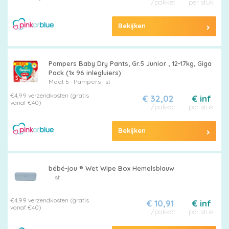
/pakket
per stuk
Bekijken
Alle
Pampers Baby Dry Pants, Gr.5 Junior , 12-17kg, Giga
luiers
Pack (1x 96 inlegluiers)
Maat 5
Pampers
st
€4,99 verzendkosten (gratis
€ 32,02
€ inf
vanaf €40)
/pakket
per stuk
Bekijken
Luierbroekjes
bébé-jou ® Wet Wipe Box Hemelsblauw
st
Billendoekjes
€4,99 verzendkosten (gratis
€ 10,91
€ inf
vanaf €40)
/pakket
per stuk