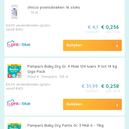
chicco poetsdoeken 16 stuks
16 st
€4,99 verzendkosten (gratis
€ 4,1
€ 0,256
vanaf €40)
/pakket
per stuk
Bekijken
Pampers Baby Dry Gr. 4 Maxi 124 luiers 9 tot 14 kg
Giga Pack
Maat 4
Pampers
124 st
€4,99 verzendkosten (gratis
€ 31,99
€ 0,258
vanaf €40)
/pakket
per stuk
Bekijken
Pampers Baby Dry Pants Gr. 3 Midi 6 - 11kg