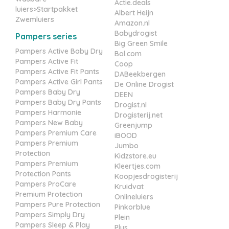
Actie.deals
luiers>Startpakket
Albert Heijn
Zwemluiers
Amazon.nl
Babydrogist
Pampers series
Big Green Smile
Pampers Active Baby Dry
Bol.com
Pampers Active Fit
Coop
Pampers Active Fit Pants
DABeekbergen
Pampers Active Girl Pants
De Online Drogist
Pampers Baby Dry
DEEN
Pampers Baby Dry Pants
Drogist.nl
Pampers Harmonie
Drogisterij.net
Pampers New Baby
Greenjump
Pampers Premium Care
iBOOD
Pampers Premium
Jumbo
Protection
Kidzstore.eu
Pampers Premium
Kleertjes.com
Protection Pants
Koopjesdrogisterij
Pampers ProCare
Kruidvat
Premium Protection
Onlineluiers
Pampers Pure Protection
Pinkorblue
Pampers Simply Dry
Plein
Pampers Sleep & Play
Plus