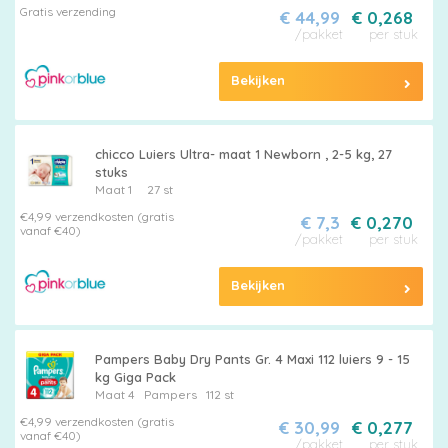
Gratis verzending
€ 44,99
€ 0,268
/pakket
per stuk
Bekijken
chicco Luiers Ultra- maat 1 Newborn , 2-5 kg, 27
stuks
Maat 1
27 st
€4,99 verzendkosten (gratis
€ 7,3
€ 0,270
vanaf €40)
/pakket
per stuk
Bekijken
Pampers Baby Dry Pants Gr. 4 Maxi 112 luiers 9 - 15
kg Giga Pack
Maat 4
Pampers
112 st
€4,99 verzendkosten (gratis
€ 30,99
€ 0,277
vanaf €40)
/pakket
per stuk