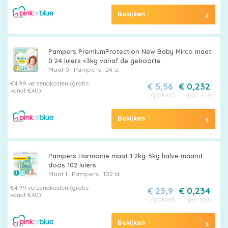
Bekijken
Pampers PremiumProtection New Baby Mirco maat
0 24 luiers <3kg vanaf de geboorte
Maat 0
Pampers
24 st
€4,99 verzendkosten (gratis
€ 5,56
€ 0,232
vanaf €40)
/pakket
per stuk
Bekijken
Pampers Harmonie maat 1 2kg-5kg halve maand
doos 102 luiers
Maat 1
Pampers
102 st
€4,99 verzendkosten (gratis
€ 23,9
€ 0,234
vanaf €40)
/pakket
per stuk
Bekijken