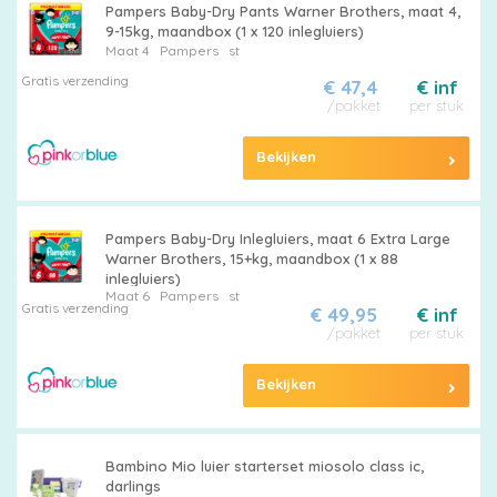
Pampers Baby-Dry Pants Warner Brothers, maat 4,
9-15kg, maandbox (1 x 120 inlegluiers)
Maat 4
Pampers
st
Gratis verzending
€ 47,4
€ inf
/pakket
per stuk
Bekijken
Pampers Baby-Dry Inlegluiers, maat 6 Extra Large
Warner Brothers, 15+kg, maandbox (1 x 88
inlegluiers)
Maat 6
Pampers
st
Gratis verzending
€ 49,95
€ inf
/pakket
per stuk
Bekijken
Bambino Mio luier starterset miosolo class ic,
darlings