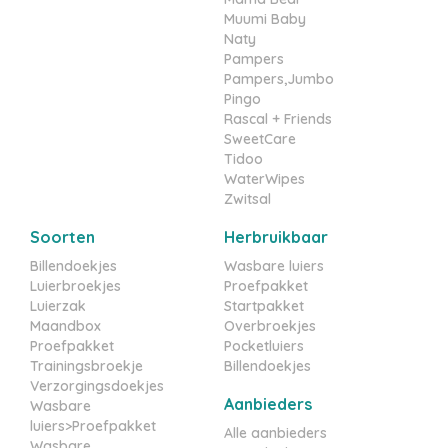
Muumi Baby
Naty
Pampers
Pampers,Jumbo
Pingo
Rascal + Friends
SweetCare
Tidoo
WaterWipes
Zwitsal
Soorten
Herbruikbaar
Billendoekjes
Wasbare luiers
Luierbroekjes
Proefpakket
Luierzak
Startpakket
Maandbox
Overbroekjes
Proefpakket
Pocketluiers
Trainingsbroekje
Billendoekjes
Verzorgingsdoekjes
Aanbieders
Wasbare
luiers>Proefpakket
Alle aanbieders
Wasbare