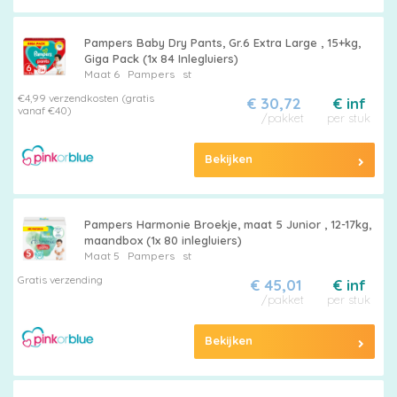
Pampers Baby Dry Pants, Gr.6 Extra Large , 15+kg,
Giga Pack (1x 84 Inlegluiers)
Maat 6
Pampers
st
€4,99 verzendkosten (gratis
€ 30,72
€ inf
vanaf €40)
/pakket
per stuk
Bekijken
Pampers Harmonie Broekje, maat 5 Junior , 12-17kg,
maandbox (1x 80 inlegluiers)
Maat 5
Pampers
st
Gratis verzending
€ 45,01
€ inf
/pakket
per stuk
Bekijken