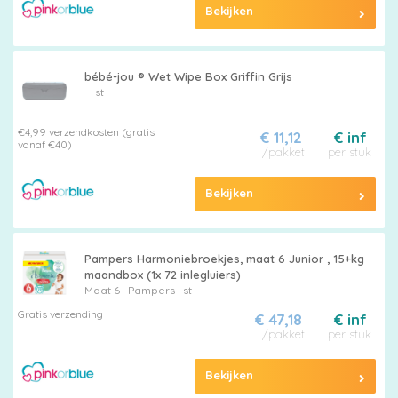
Maten
Bekijken
&
Series
bébé-jou ® Wet Wipe Box Griffin Grijs
st
€4,99 verzendkosten (gratis
€ 11,12
€ inf
vanaf €40)
Merken
/pakket
per stuk
vergelijken
Bekijken
Pampers Harmoniebroekjes, maat 6 Junior , 15+kg
maandbox (1x 72 inlegluiers)
Maat 6
Pampers
st
Gratis verzending
€ 47,18
€ inf
/pakket
per stuk
Bekijken