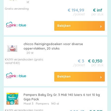
st
Gratis verzending
€ 194,99
€ inf
/pakket
per stuk
Bekijken
chicco Reinigingsdoeken voor diverse
oppervlakken, 20 stuks
20 st
€4,99 verzendkosten (gratis
€ 3
€ 0,150
vanaf €40)
/pakket
per stuk
Bekijken
Pampers Baby Dry Gr. 3 Midi 140 luiers 6 tot 10 kg
Giga Pack
Maat 3
Pampers
140 st
€4,99 verzendkosten (gratis