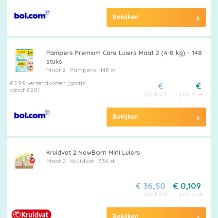
Bekijken
Pampers Premium Care Luiers Maat 2 (4-8 kg) - 148
stuks
Maat 2
Pampers
148 st
€2,99 verzendkosten (gratis
€
€
vanaf €20)
/pakket
per stuk
Bekijken
Kruidvat 2 NewBorn Mini Luiers
Maat 2
Kruidvat
336 st
€ 36,50
€ 0,109
/pakket
per stuk
Bekijken