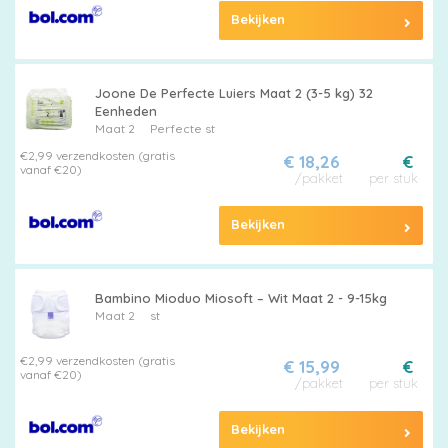
Bekijken
Joone De Perfecte Luiers Maat 2 (3-5 kg) 32
Eenheden
Maat 2
Perfecte st
€2,99 verzendkosten (gratis
€ 18,26
€
vanaf €20)
/pakket
per stuk
Bekijken
Bambino Mioduo Miosoft – Wit Maat 2 - 9-15kg
Maat 2
st
€2,99 verzendkosten (gratis
€ 15,99
€
vanaf €20)
/pakket
per stuk
Bekijken