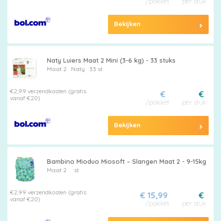
Pampers
/pakket
per stuk
Bekijken
Naty Luiers Maat 2 Mini (3-6 kg) - 33 stuks
Alle
Maat 2
Naty
33 st
luiers
€2,99 verzendkosten (gratis
€
€
vanaf €20)
/pakket
per stuk
Bekijken
Luierbroekjes
Bambino Mioduo Miosoft – Slangen Maat 2 - 9-15kg
Maat 2
st
Billendoekjes
€2,99 verzendkosten (gratis
€ 15,99
€
vanaf €20)
/pakket
per stuk