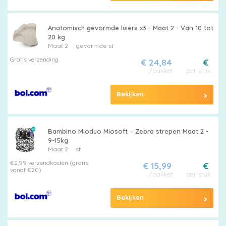
Anatomisch gevormde luiers x3 - Maat 2 - Van 10 tot
20 kg
Maat 2
gevormde st
Gratis verzending
€ 24,84
€
/pakket
per stuk
Bekijken
Bambino Mioduo Miosoft – Zebra strepen Maat 2 -
9-15kg
Maat 2
st
€2,99 verzendkosten (gratis
€ 15,99
€
vanaf €20)
/pakket
per stuk
Bekijken