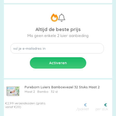
Altijd de beste prijs
Mis geen enkele 2 luier aanbieding
Pureborn Luiers Bamboevezel 32 Stuks Maat 2
Maat 2
Bambo
32 st
€2,99 verzendkosten (gratis
€
€
vanaf €20)
/pakket
per stuk