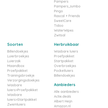
Pampers
Pampers,Jumbo
Pingo
Rascal + Friends
SweetCare
Tidoo
WaterWipes
Zwitsal
Soorten
Herbruikbaar
Billendoekjes
Wasbare luiers
Luierbroekjes
Proefpakket
Luierzak
Startpakket
Maandbox
Overbroekjes
Proefpakket
Pocketluiers
Trainingsbroekje
Billendoekjes
Verzorgingsdoekjes
Aanbieders
Wasbare
luiers>Proefpakket
Alle aanbieders
Wasbare
Actie.deals
luiers>Startpakket
Albert Heijn
Zwemluiers
Amazon.nl