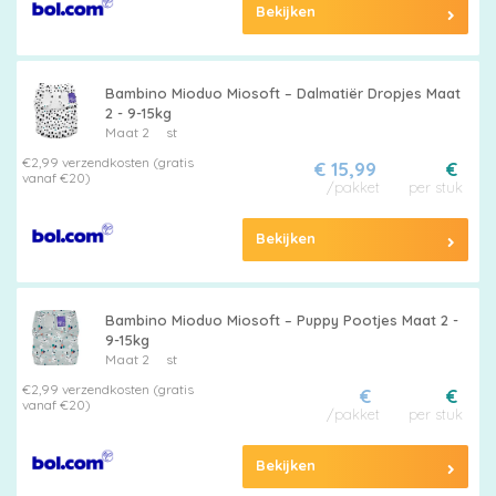
Bekijken
Maten
&
Bambino Mioduo Miosoft – Dalmatiër Dropjes Maat
Series
2 - 9-15kg
Maat 2
st
€2,99 verzendkosten (gratis
€ 15,99
€
vanaf €20)
/pakket
per stuk
Merken
Bekijken
vergelijken
Bambino Mioduo Miosoft – Puppy Pootjes Maat 2 -
9-15kg
Maat 2
st
€2,99 verzendkosten (gratis
€
€
vanaf €20)
/pakket
per stuk
Bekijken