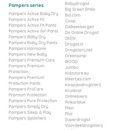
Babydrogist
Pampers series
Big Green Smile
Pampers Active Baby Dry
Bol.com
Pampers Active Fit
Coop
Pampers Active Fit Pants
DABeekbergen
Pampers Active Girl Pants
De Online Drogist
Pampers Baby Dry
DEEN
Pampers Baby Dry Pants
Drogist.nl
Pampers Harmonie
Drogisterij.net
Pampers New Baby
Greenjump
Pampers Premium Care
iBOOD
Pampers Premium
Jumbo
Protection
Kidzstore.eu
Pampers Premium
Kleertjes.com
Protection Pants
Koopjesdrogisterij
Pampers ProCare
Kruidvat
Premium Protection
Onlineluiers
Pampers Pure Protection
Pinkorblue
Pampers Simply Dry
Plein
Pampers Sleep & Play
Plus
Pampers Splashers
Superdrogist
Voordeeldrogisterij