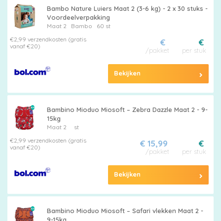
Bambo Nature Luiers Maat 2 (3-6 kg) - 2 x 30 stuks -
Voordeelverpakking
Maat 2
Bambo
60 st
€2,99 verzendkosten (gratis
€
€
vanaf €20)
/pakket
per stuk
Bekijken
Bambino Mioduo Miosoft – Zebra Dazzle Maat 2 - 9-
15kg
Maat 2
st
€2,99 verzendkosten (gratis
€ 15,99
€
vanaf €20)
/pakket
per stuk
Bekijken
Bambino Mioduo Miosoft – Safari vlekken Maat 2 -
9-15kg