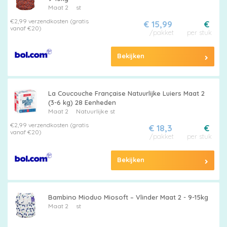
Maat 2
st
€2,99 verzendkosten (gratis
€ 15,99
€
vanaf €20)
/pakket
per stuk
Bekijken
La Coucouche Française Natuurlijke Luiers Maat 2
(3-6 kg) 28 Eenheden
Maat 2
Natuurlijke st
€2,99 verzendkosten (gratis
€ 18,3
€
vanaf €20)
/pakket
per stuk
Bekijken
Bambino Mioduo Miosoft – Vlinder Maat 2 - 9-15kg
Maat 2
st