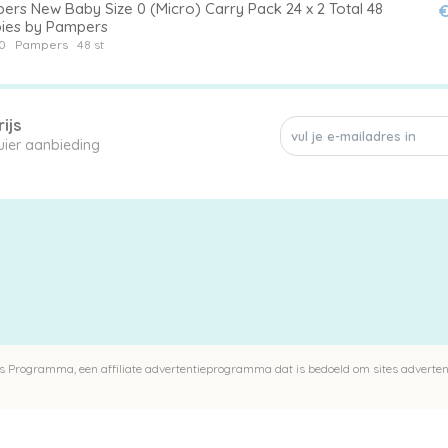
ers New Baby Size 0 (Micro) Carry Pack 24 x 2 Total 48
€
ies by Pampers
0
Pampers
48 st
ijs
een enkele 0 luier aanbieding
 Programma, een affiliate advertentieprogramma dat is bedoeld om sites advertent