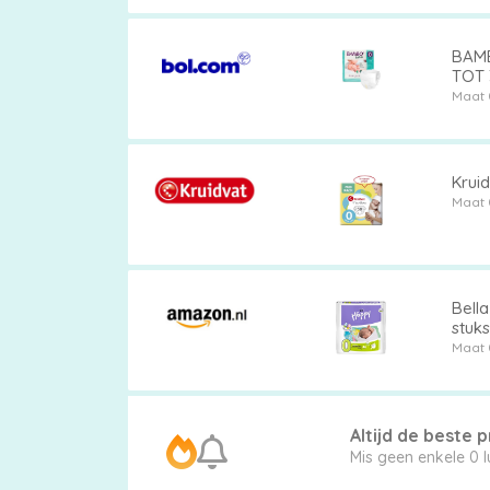
BAMB
TOT 
Maat 
Luierbroekjes
Krui
Billendoekjes
Maat 
Maten
Bell
stuks
&
Maat 
Series
Altijd de beste pr
Mis g
Merken