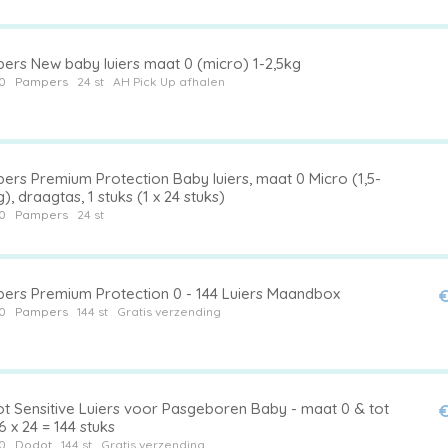
ers New baby luiers maat 0 (micro) 1-2,5kg
0
Pampers
24 st
AH Pick Up afhalen
ers Premium Protection Baby luiers, maat 0 Micro (1,5-
g), draagtas, 1 stuks (1 x 24 stuks)
0
Pampers
24 st
ers Premium Protection 0 - 144 Luiers Maandbox
€
0
Pampers
144 st
Gratis verzending
t Sensitive Luiers voor Pasgeboren Baby - maat 0 & tot
€
6 x 24 = 144 stuks
0
Dodot
144 st
Gratis verzending