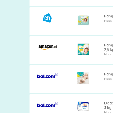
vergelijken
Pamp
Maat 
Pamp
2,5 k
Maat 
Pamp
Maat 
Dodo
3 kg 
Maat 