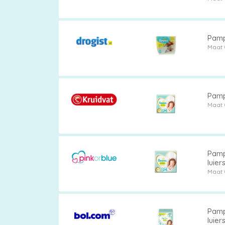
Pamp
Maat 
Pamp
Maat 
Pamp
luie
Maat 
Pamp
luier