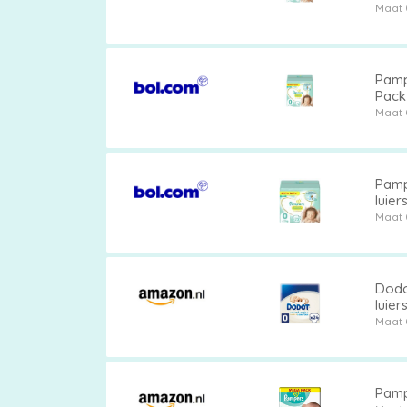
Maat 
Pamp
Pack 
Maat 
Pamp
Maat 
Dodot
luier
Maat 
Pamp