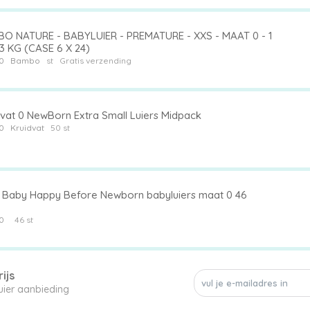
O NATURE - BABYLUIER - PREMATURE - XXS - MAAT 0 - 1
3 KG (CASE 6 X 24)
0
Bambo
st
Gratis verzending
dvat 0 NewBorn Extra Small Luiers Midpack
0
Kruidvat
50 st
a Baby Happy Before Newborn babyluiers maat 0 46
0
46 st
ijs
een enkele 0 luier aanbieding