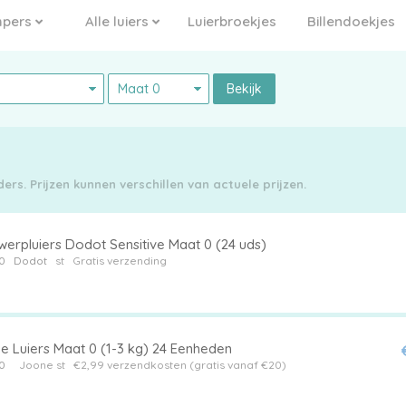
pers
Alle luiers
Luierbroekjes
Billendoekjes
Bekijk
rs. Prijzen kunnen verschillen van actuele prijzen.
erpluiers Dodot Sensitive Maat 0 (24 uds)
0
Dodot
st
Gratis verzending
e Luiers Maat 0 (1-3 kg) 24 Eenheden
0
Joone st
€2,99 verzendkosten (gratis vanaf €20)