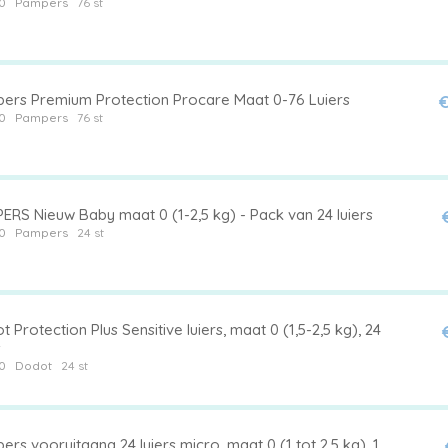
0
Pampers
76 st
ers Premium Protection Procare Maat 0-76 Luiers
€
0
Pampers
76 st
ERS Nieuw Baby maat 0 (1-2,5 kg) - Pack van 24 luiers
0
Pampers
24 st
 Protection Plus Sensitive luiers, maat 0 (1,5-2,5 kg), 24
s
0
Dodot
24 st
rs vooruitgang 24 luiers micro, maat 0 (1 tot 2,5 kg), 1