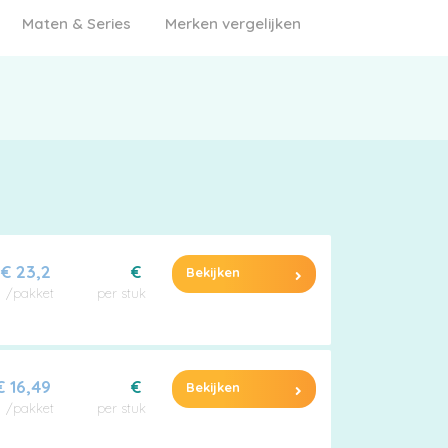
Maten & Series
Merken vergelijken
€ 23,2
€
Bekijken
/pakket
per stuk
€ 16,49
€
Bekijken
/pakket
per stuk