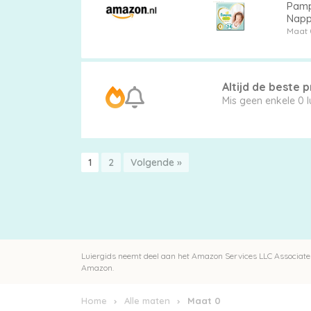
Pamp
Napp
Maat 
Altijd de beste pr
Mis g
1
2
Volgende »
Luiergids neemt deel aan het Amazon Services LLC Associates
Amazon.
Home
Alle maten
Maat 0