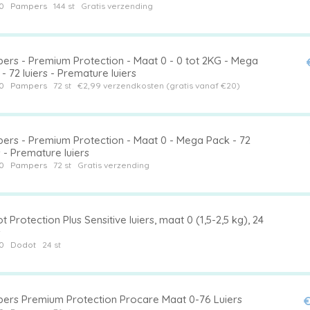
0
Pampers
144 st
Gratis verzending
ers - Premium Protection - Maat 0 - 0 tot 2KG - Mega
- 72 luiers - Premature luiers
0
Pampers
72 st
€2,99 verzendkosten (gratis vanaf €20)
ers - Premium Protection - Maat 0 - Mega Pack - 72
luiers - Premature luiers
0
Pampers
72 st
Gratis verzending
 Protection Plus Sensitive luiers, maat 0 (1,5-2,5 kg), 24
s
0
Dodot
24 st
ers Premium Protection Procare Maat 0-76 Luiers
€