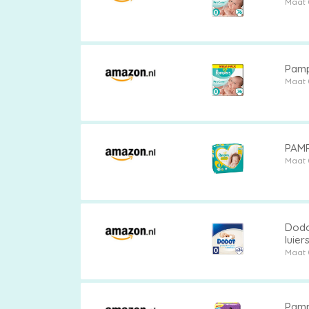
Maat 
Pamp
Maat 
PAMP
Maat 
Dodot
luier
Maat 
Pampe