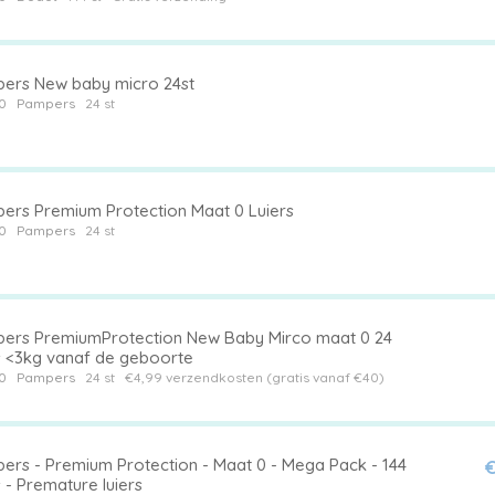
ers New baby micro 24st
0
Pampers
24 st
ers Premium Protection Maat 0 Luiers
0
Pampers
24 st
ers PremiumProtection New Baby Mirco maat 0 24
rs <3kg vanaf de geboorte
0
Pampers
24 st
€4,99 verzendkosten (gratis vanaf €40)
ers - Premium Protection - Maat 0 - Mega Pack - 144
€
s - Premature luiers