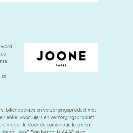
n word
cus
ante
 ze
rs, billendoekjes en verzorgingsproduct met
n en enkel voor luiers en verzorgingsproduct
 is mogelijk. Voor de combinatie luiers en
luitend luiers? Dan betaal je 64,90 euro.