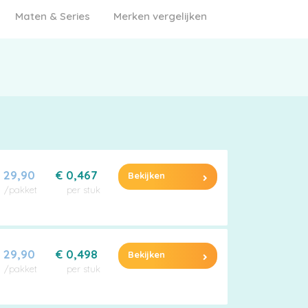
Maten & Series
Merken vergelijken
 29,90
€ 0,467
Bekijken
/pakket
per stuk
 29,90
€ 0,498
Bekijken
/pakket
per stuk