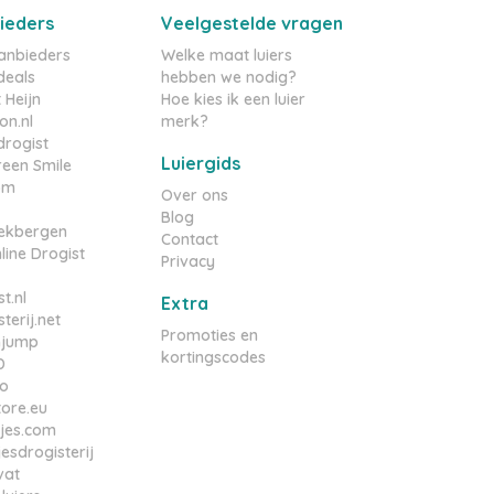
ieders
Veelgestelde vragen
aanbieders
Welke maat luiers
deals
hebben we nodig?
 Heijn
Hoe kies ik een luier
n.nl
merk?
rogist
Luiergids
reen Smile
om
Over ons
Blog
ekbergen
Contact
line Drogist
Privacy
t.nl
Extra
terij.net
Promoties en
njump
kortingscodes
D
o
tore.eu
tjes.com
esdrogisterij
vat