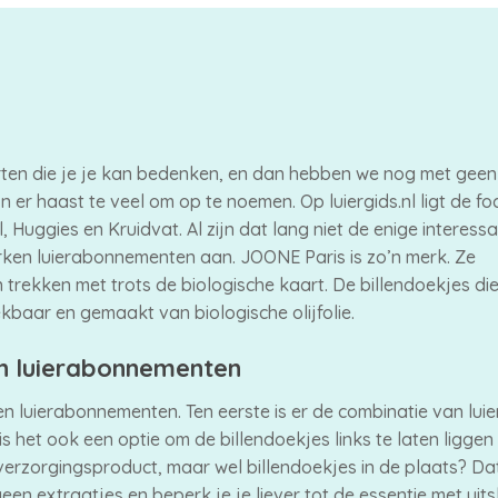
orten die je je kan bedenken, en dan hebben we nog met gee
jn er haast te veel om op te noemen. Op luiergids.nl ligt de fo
Huggies en Kruidvat. Al zijn dat lang niet de enige interess
ken luierabonnementen aan. JOONE Paris is zo’n merk. Ze
 trekken met trots de biologische kaart. De billendoekjes die
kbaar en gemaakt van biologische olijfolie.
an luierabonnementen
n luierabonnementen. Ten eerste is er de combinatie van luie
is het ook een optie om de billendoekjes links te laten ligge
 verzorgingsproduct, maar wel billendoekjes in de plaats? Dat
geen extraatjes en beperk je je liever tot de essentie met uits