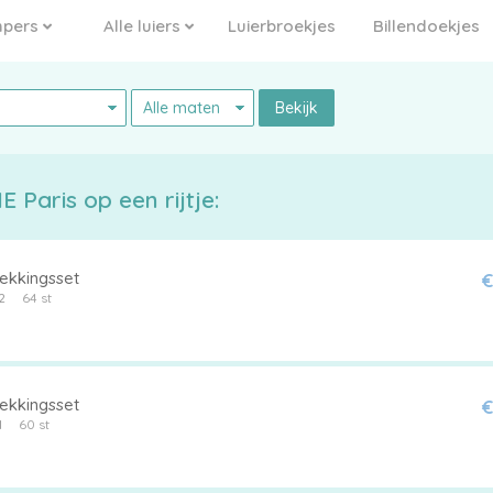
pers
Alle luiers
Luierbroekjes
Billendoekjes
Bekijk
 Paris op een rijtje:
ekkingsset
€
2
64 st
ekkingsset
€
1
60 st