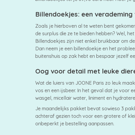
Billendoekjes: een verademing v
Zoals je hierboven al te weten bent gekomen
de surplus die ze te bieden hebben? Wel, he
Billendoekjes zijn niet enkel bruikbaar om de
Dan neem je een billendoekje en het probleem
buitenshuis op zak hebt en bespaar jezelf een
Oog voor detail met leuke dier
Wat de luiers van JOONE Paris zo leuk maakt,
vos en een ijsbeer. In het geval dat je voo
wasgel, micellair water, liniment en hydrater
Je maandelijks pakket bevat sowieso 3 pakke
achteraf gezien toch voor een grotere of kle
onbeperkt je bestelling aanpassen.