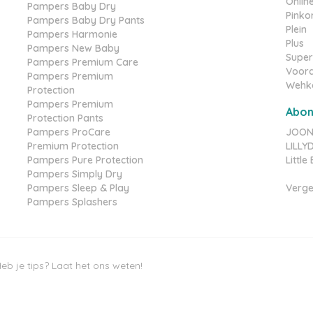
Online
Pampers Baby Dry
Pinko
Pampers Baby Dry Pants
Plein
Pampers Harmonie
Plus
Pampers New Baby
Super
Pampers Premium Care
Voord
Pampers Premium
Wehk
Protection
Pampers Premium
Abo
Protection Pants
Pampers ProCare
JOONE
Premium Protection
LILL
Pampers Pure Protection
Littl
Pampers Simply Dry
Pampers Sleep & Play
Verge
Pampers Splashers
eb je tips? Laat het ons weten!