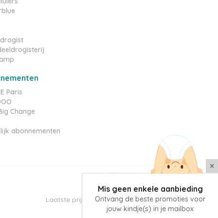
luiers
rblue
drogist
eeldrogisterij
amp
nnementen
 Paris
YDOO
e Big Change
lijk abonnementen
×
Mis geen enkele aanbieding
Ontvang de beste promoties voor
Laatste prijzen update: 08/08/2026
jouw kindje(s) in je mailbox