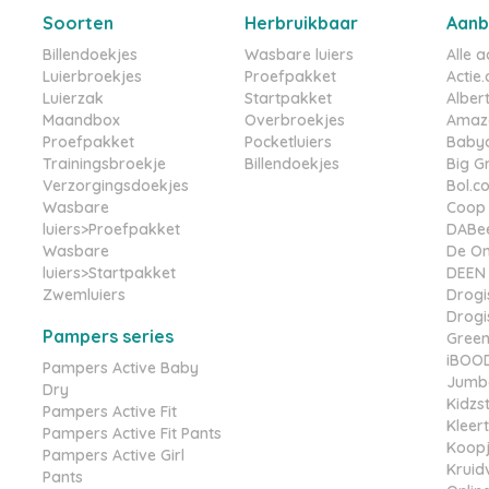
Soorten
Herbruikbaar
Aanb
Billendoekjes
Wasbare luiers
Alle 
Luierbroekjes
Proefpakket
Actie.
Luierzak
Startpakket
Albert
Maandbox
Overbroekjes
Amazo
Proefpakket
Pocketluiers
Babyd
Trainingsbroekje
Billendoekjes
Big G
Verzorgingsdoekjes
Bol.c
Wasbare
Coop
luiers>Proefpakket
DABe
Wasbare
De On
luiers>Startpakket
DEEN
Zwemluiers
Drogis
Drogis
Pampers series
Gree
iBOO
Pampers Active Baby
Jumb
Dry
Kidzs
Pampers Active Fit
Kleer
Pampers Active Fit Pants
Koopj
Pampers Active Girl
Kruid
Pants