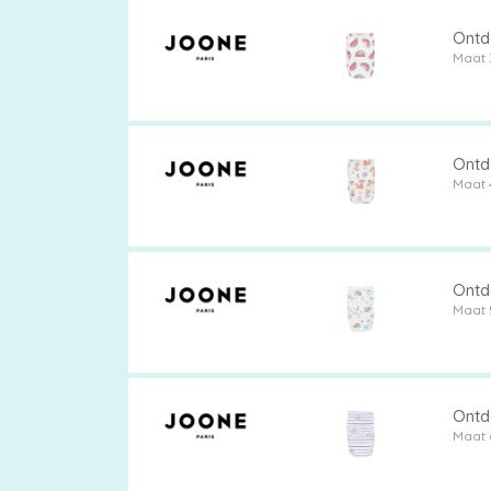
Luierbroekjes
Ontd
Maat 
Billendoekjes
Ontd
Maat 
Maten
&
Ontd
Maat 
Series
Merken
Ontd
Maat 
vergelijken