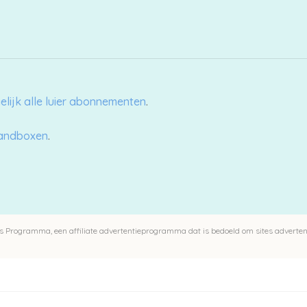
elijk alle luier abonnementen
.
aandboxen
.
 Programma, een affiliate advertentieprogramma dat is bedoeld om sites advertent