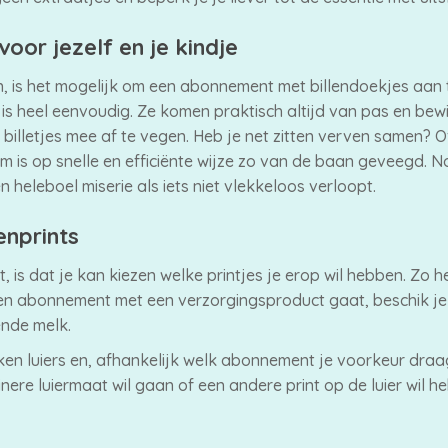
oor jezelf en je kindje
, is het mogelijk om een abonnement met billendoekjes aan t
t is heel eenvoudig. Ze komen praktisch altijd van pas en be
 billetjes mee af te vegen. Heb je net zitten verven samen? 
 is op snelle en efficiënte wijze zo van de baan geveegd. No
 heleboel miserie als iets niet vlekkeloos verloopt.
enprints
 is dat je kan kiezen welke printjes je erop wil hebben. Zo 
r een abonnement met een verzorgingsproduct gaat, beschik j
ende melk.
n luiers en, afhankelijk welk abonnement je voorkeur draagt
inere luiermaat wil gaan of een andere print op de luier wil