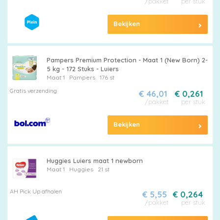
Pampers
/pakket
per stuk
Bekijken
Pampers Premium Protection - Maat 1 (New Born) 2-
Alle
5 kg - 172 Stuks - Luiers
Maat 1
Pampers
176 st
luiers
Gratis verzending
€ 46,01
€ 0,261
/pakket
per stuk
Bekijken
Luierbroekjes
Huggies Luiers maat 1 newborn
Maat 1
Huggies
21 st
Billendoekjes
AH Pick Up afhalen
€ 5,55
€ 0,264
/pakket
per stuk