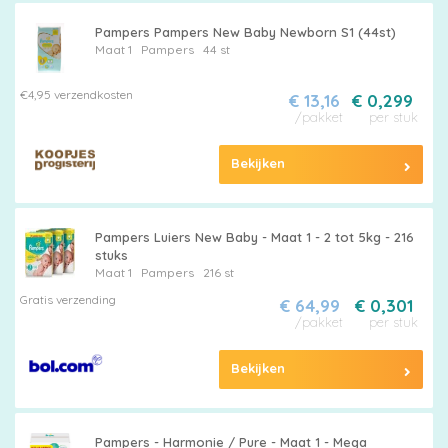
Pampers Pampers New Baby Newborn S1 (44st)
Maat 1
Pampers
44 st
€4,95 verzendkosten
€ 13,16
€ 0,299
/pakket
per stuk
Bekijken
Pampers Luiers New Baby - Maat 1 - 2 tot 5kg - 216
stuks
Maat 1
Pampers
216 st
Gratis verzending
€ 64,99
€ 0,301
/pakket
per stuk
Bekijken
Pampers - Harmonie / Pure - Maat 1 - Mega