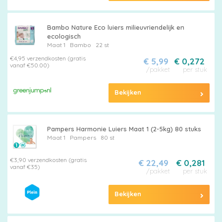
Bambo Nature Eco luiers milieuvriendelijk en
ecologisch
Maat 1
Bambo
22 st
€4,95 verzendkosten (gratis
€ 5,99
€ 0,272
vanaf €50.00)
/pakket
per stuk
Bekijken
Pampers Harmonie Luiers Maat 1 (2-5kg) 80 stuks
Maat 1
Pampers
80 st
€3,90 verzendkosten (gratis
€ 22,49
€ 0,281
vanaf €35)
/pakket
per stuk
Bekijken