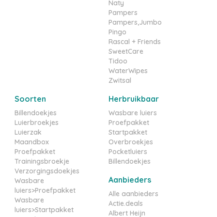
Naty
Pampers
Pampers,Jumbo
Pingo
Rascal + Friends
SweetCare
Tidoo
WaterWipes
Zwitsal
Soorten
Herbruikbaar
Billendoekjes
Wasbare luiers
Luierbroekjes
Proefpakket
Luierzak
Startpakket
Maandbox
Overbroekjes
Proefpakket
Pocketluiers
Trainingsbroekje
Billendoekjes
Verzorgingsdoekjes
Aanbieders
Wasbare
luiers>Proefpakket
Alle aanbieders
Wasbare
Actie.deals
luiers>Startpakket
Albert Heijn