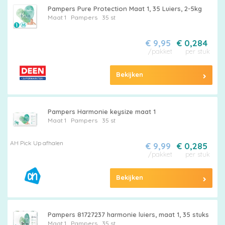
Pampers Pure Protection Maat 1, 35 Luiers, 2-5kg
Maat 1
Pampers
35 st
€ 9,95
€ 0,284
/pakket
per stuk
Bekijken
Pampers Harmonie keysize maat 1
Maat 1
Pampers
35 st
AH Pick Up afhalen
€ 9,99
€ 0,285
/pakket
per stuk
Bekijken
Pampers 81727237 harmonie luiers, maat 1, 35 stuks
Maat 1
Pampers
35 st