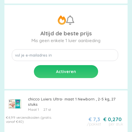
Altijd de beste prijs
Mis geen enkele 1 luier aanbieding
chicco Luiers Ultra- maat 1 Newborn , 2-5 kg, 27
stuks
Maat 1
27 st
€4,99 verzendkosten (gratis
€ 7,3
€ 0,270
vanaf €40)
/pakket
per stuk