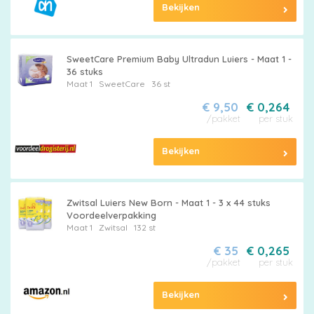
Bekijken
Maten
&
SweetCare Premium Baby Ultradun Luiers - Maat 1 -
Series
36 stuks
Maat 1
SweetCare
36 st
€ 9,50
€ 0,264
/pakket
per stuk
Merken
Bekijken
vergelijken
Zwitsal Luiers New Born - Maat 1 - 3 x 44 stuks
Voordeelverpakking
Maat 1
Zwitsal
132 st
€ 35
€ 0,265
/pakket
per stuk
Bekijken