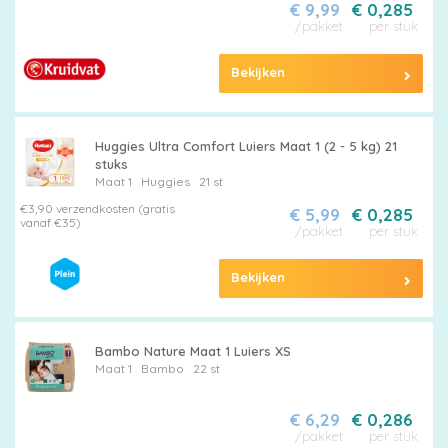
€ 9,99
€ 0,285
/pakket
per stuk
Bekijken
Huggies Ultra Comfort Luiers Maat 1 (2 - 5 kg) 21
stuks
Maat 1
Huggies
21 st
€3,90 verzendkosten (gratis
€ 5,99
€ 0,285
vanaf €35)
/pakket
per stuk
Bekijken
Bambo Nature Maat 1 Luiers XS
Maat 1
Bambo
22 st
€ 6,29
€ 0,286
/pakket
per stuk