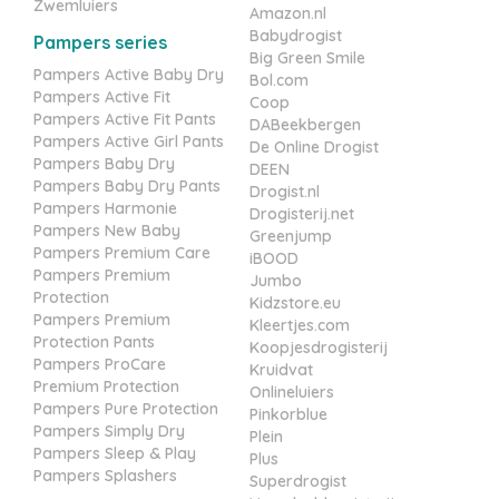
Zwemluiers
Amazon.nl
Babydrogist
Pampers series
Big Green Smile
Pampers Active Baby Dry
Bol.com
Pampers Active Fit
Coop
Pampers Active Fit Pants
DABeekbergen
Pampers Active Girl Pants
De Online Drogist
Pampers Baby Dry
DEEN
Pampers Baby Dry Pants
Drogist.nl
Pampers Harmonie
Drogisterij.net
Pampers New Baby
Greenjump
Pampers Premium Care
iBOOD
Pampers Premium
Jumbo
Protection
Kidzstore.eu
Pampers Premium
Kleertjes.com
Protection Pants
Koopjesdrogisterij
Pampers ProCare
Kruidvat
Premium Protection
Onlineluiers
Pampers Pure Protection
Pinkorblue
Pampers Simply Dry
Plein
Pampers Sleep & Play
Plus
Pampers Splashers
Superdrogist