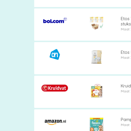
vergelijken
Etos 
stuks
Maat 
Etos 
Maat 
Kruid
Maat 
Pamp
Maat 