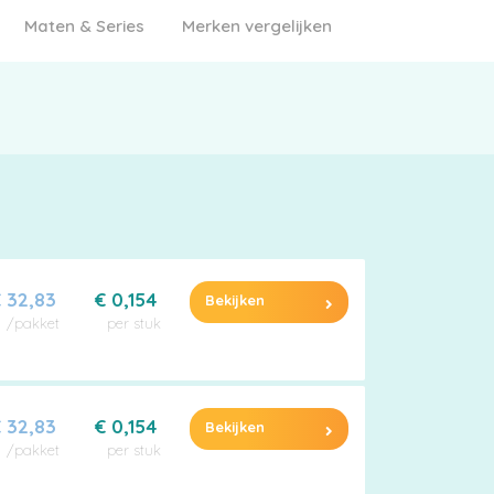
Maten & Series
Merken vergelijken
 32,83
€ 0,154
Bekijken
/pakket
per stuk
 32,83
€ 0,154
Bekijken
/pakket
per stuk