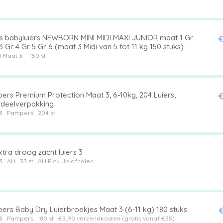
rs babyluiers NEWBORN MINI MIDI MAXI JUNIOR maat 1 Gr
€
3 Gr 4 Gr 5 Gr 6 (maat 3 Midi van 5 tot 11 kg 150 stuks)
1
Maat 3
150 st
ers Premium Protection Maat 3, 6-10kg, 204 Luiers,
€
deelverpakking
3
Pampers
204 st
tra droog zacht luiers 3
3
AH
33 st
AH Pick Up afhalen
ers Baby Dry Luierbroekjes Maat 3 (6-11 kg) 180 stuks
€
3
Pampers
180 st
€3,90 verzendkosten (gratis vanaf €35)