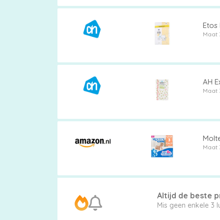
Etos 
Maat 
Luierbroekjes
AH Ex
Billendoekjes
Maat 
Maten
Molte
Maat 
&
Series
Altijd de beste pr
Mis g
Merken