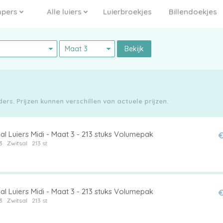
pers
Alle luiers
Luierbroekjes
Billendoekjes
Bekijk
rs. Prijzen kunnen verschillen van actuele prijzen.
al Luiers Midi - Maat 3 - 213 stuks Volumepak
€
3
Zwitsal
213 st
al Luiers Midi - Maat 3 - 213 stuks Volumepak
€
3
Zwitsal
213 st