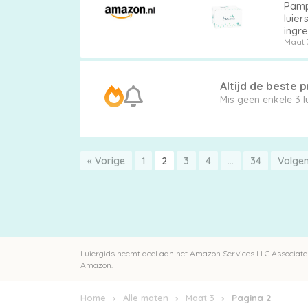
Pamp
luier
ingre
Maat 
Altijd de beste pr
Mis g
« Vorige
1
2
3
4
…
34
Volge
Luiergids neemt deel aan het Amazon Services LLC Associates
Amazon.
Home
Alle maten
Maat 3
Pagina 2