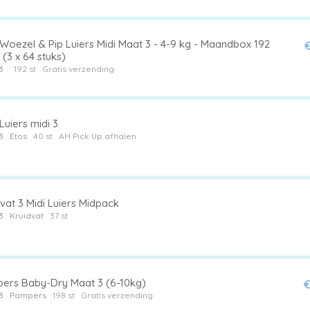
Woezel & Pip Luiers Midi Maat 3 - 4-9 kg - Maandbox 192
€
 (3 x 64 stuks)
3
192 st
Gratis verzending
Luiers midi 3
3
Etos
40 st
AH Pick Up afhalen
vat 3 Midi Luiers Midpack
3
Kruidvat
37 st
ers Baby-Dry Maat 3 (6-10kg)
€
3
Pampers
198 st
Gratis verzending