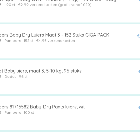
3
90 st
€2,99 verzendkosten (gratis vanaf €20)
ers Baby Dry Luiers Maat 3 - 152 Stuks GIGA PACK
€
3
Pampers
152 st
€4,95 verzendkosten
 Babyluiers, maat 3, 5-10 kg, 96 stuks
3
Dodot
96 st
ers 81715582 Baby-Dry Pants luiers, wit
3
Pampers
100 st