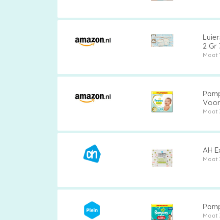
Luie
2 Gr 
Maat 
Pamp
Voor
Maat 
AH Ex
Maat 
Pamp
Maat 