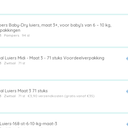
rs Baby-Dry luiers, maat 3+, voor baby's van 6 – 10 kg,
rpakkingen
3
Pampers
94 st
al Luiers Midi - Maat 3 - 71 stuks Voordeelverpakking
3
Zwitsal
71 st
al Luiers Maat 3 71 stuks
3
Zwitsal
71 st
€3,90 verzendkosten (gratis vanaf €35)
-Luiers-168-st-6-10-kg-maat-3