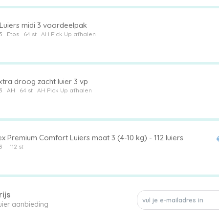
Luiers midi 3 voordeelpak
3
Etos
64 st
AH Pick Up afhalen
tra droog zacht luier 3 vp
3
AH
64 st
AH Pick Up afhalen
x Premium Comfort Luiers maat 3 (4-10 kg) - 112 luiers
3
112 st
ijs
een enkele 3 luier aanbieding