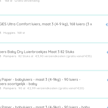
3
168 st
Gratis verzending
ES Ultra Comfort luiers, maat 3 (4-9 kg), 168 luiers (3 x
€
3
Huggies
168 st
ers Baby Dry Luierbroekjes Maat 3 82 Stuks
3
Pampers
82 Stuks st
€3,90 verzendkosten (gratis vanaf €35)
 Paper - babyluiers - maat 3 (4-9kg) - 90 luiers -
ers soortgelijk - baby
3
Pampers
90 st
€2,99 verzendkosten (gratis vanaf €20)
 Paper - babyluiers - maat 3 (4-9kg) - 90 luiers - baby