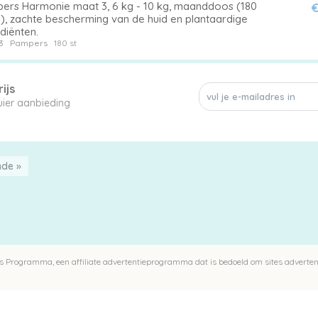
ers Harmonie maat 3, 6 kg - 10 kg, maanddoos (180
€
s), zachte bescherming van de huid en plantaardige
diënten.
3
Pampers
180 st
ijs
een enkele 3 luier aanbieding
nde »
 Programma, een affiliate advertentieprogramma dat is bedoeld om sites advertent