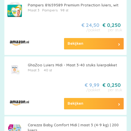
Pampers 81659589 Premium Protection luiers, wit
Maat 3
Pampers
98 st
€ 24,50
€ 0,250
/pakket
per stuk
Bekijken
GhaZoo Luiers Midi - Maat 3-40 stuks luierpakket
Maat 3
40 st
€ 9,99
€ 0,250
/pakket
per stuk
Bekijken
Carezza Baby Comfort Midi | maat 3 (4-9 kg) | 200
luiers