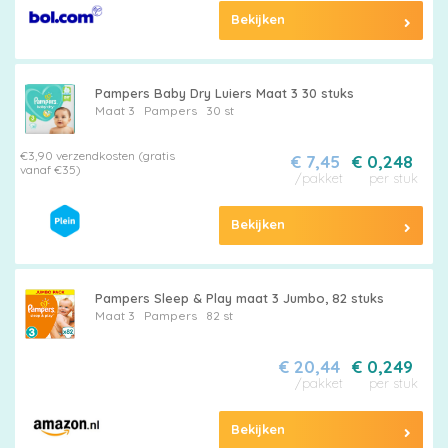
Bekijken
Pampers Baby Dry Luiers Maat 3 30 stuks
Maat 3
Pampers
30 st
€3,90 verzendkosten (gratis
€ 7,45
€ 0,248
vanaf €35)
/pakket
per stuk
Bekijken
Pampers Sleep & Play maat 3 Jumbo, 82 stuks
Maat 3
Pampers
82 st
€ 20,44
€ 0,249
/pakket
per stuk
Bekijken