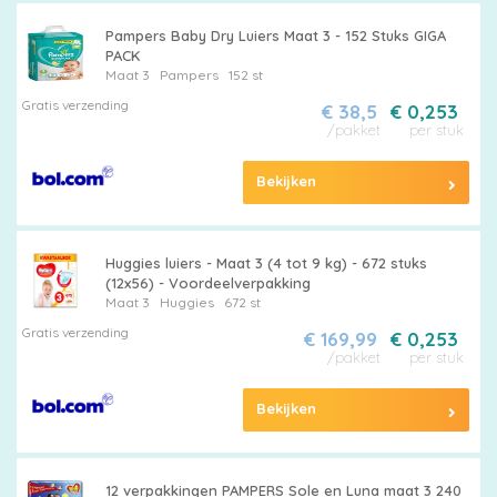
Pampers Baby Dry Luiers Maat 3 - 152 Stuks GIGA
PACK
Maat 3
Pampers
152 st
Gratis verzending
€ 38,5
€ 0,253
/pakket
per stuk
Bekijken
Huggies luiers - Maat 3 (4 tot 9 kg) - 672 stuks
(12x56) - Voordeelverpakking
Maat 3
Huggies
672 st
Gratis verzending
€ 169,99
€ 0,253
/pakket
per stuk
Bekijken
12 verpakkingen PAMPERS Sole en Luna maat 3 240