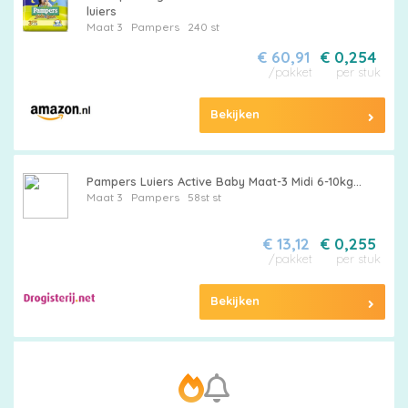
luiers
Maat 3
Pampers
240 st
€ 60,91
€ 0,254
/pakket
per stuk
Bekijken
Pampers Luiers Active Baby Maat-3 Midi 6-10kg...
Maat 3
Pampers
58st st
€ 13,12
€ 0,255
/pakket
per stuk
Bekijken