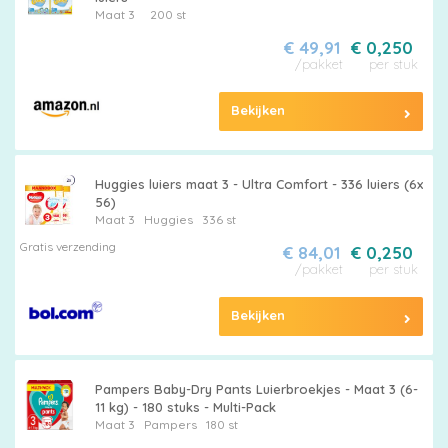
Maat 3
200 st
€ 49,91
€ 0,250
/pakket
per stuk
Bekijken
Huggies luiers maat 3 - Ultra Comfort - 336 luiers (6x
56)
Maat 3
Huggies
336 st
Gratis verzending
€ 84,01
€ 0,250
/pakket
per stuk
Bekijken
Pampers Baby-Dry Pants Luierbroekjes - Maat 3 (6-
11 kg) - 180 stuks - Multi-Pack
Maat 3
Pampers
180 st