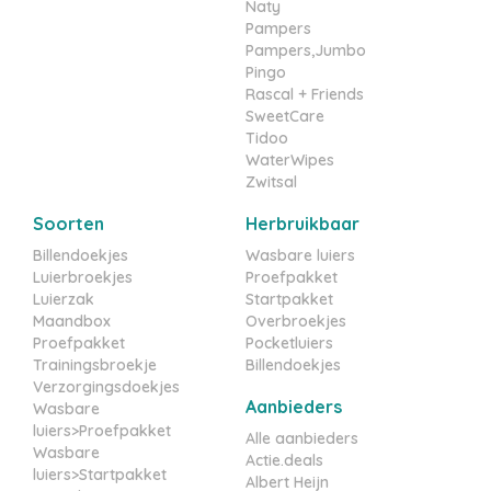
Naty
Pampers
Pampers,Jumbo
Pingo
Rascal + Friends
SweetCare
Tidoo
WaterWipes
Zwitsal
Soorten
Herbruikbaar
Billendoekjes
Wasbare luiers
Luierbroekjes
Proefpakket
Luierzak
Startpakket
Maandbox
Overbroekjes
Proefpakket
Pocketluiers
Trainingsbroekje
Billendoekjes
Verzorgingsdoekjes
Aanbieders
Wasbare
luiers>Proefpakket
Alle aanbieders
Wasbare
Actie.deals
luiers>Startpakket
Albert Heijn