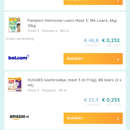
Pampers Harmonie Luiers Maat 3, 186 Luiers, 6kg-
10kg
Maat 3
Pampers
186 st
Gratis verzending
€ 46,8
€ 0,252
/pakket
per stuk
Bekijken
HUGGIES luierbroekje, maat 3 (6-11 kg), 88 luiers (2 x
44).
Maat 3
Huggies
88 st
€ 22,3
€ 0,253
/pakket
per stuk
Bekijken