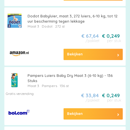
Dodot Babyluier, maat 3, 272 luiers, 6-10 kg, tot 12
uur bescherming tegen lekkage
Maat 3
Dodot
272 st
€ 67,64
€ 0,249
/pakket
per stuk
Bekijken
Pampers Luiers Baby Dry Maat 3 (6-10 kg) - 136
Stuks
Maat 3
Pampers
136 st
Gratis verzending
€ 33,84
€ 0,249
/pakket
per stuk
Bekijken