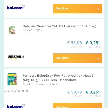
Bekijken
Babylino Sensitive Midi 132 luiers maat 3 (4-9 kg)
Maat 3
132 st
€ 33,08
€ 0,251
/pakket
per stuk
Bekijken
Pampers Baby-Dry - Paw Patrol-editie - Maat 3
(6kg-10kg) - 234 Luiers - Maandbox
Maat 3
Pampers
234 st
Gratis verzending
€ 58,79
€ 0,251
/pakket
per stuk
Bekijken