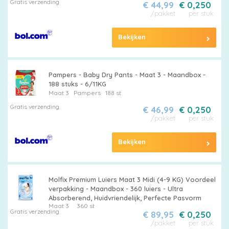
Gratis verzending
€ 44,99
€ 0,250
/pakket
per stuk
Bekijken
Pampers - Baby Dry Pants - Maat 3 - Maandbox -
188 stuks - 6/11KG
Maat 3
Pampers
188 st
Gratis verzending
€ 46,99
€ 0,250
/pakket
per stuk
Bekijken
Molfix Premium Luiers Maat 3 Midi (4-9 KG) Voordeel
verpakking - Maandbox - 360 luiers - Ultra
Absorberend, Huidvriendelijk, Perfecte Pasvorm
Maat 3
360 st
Gratis verzending
€ 89,95
€ 0,250
/pakket
per stuk