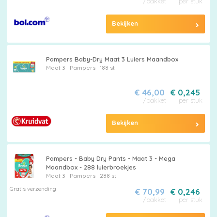
Pampers
/pakket
per stuk
Bekijken
Pampers Baby-Dry Maat 3 Luiers Maandbox
Alle
Maat 3
Pampers
188 st
luiers
€ 46,00
€ 0,245
/pakket
per stuk
Bekijken
Luierbroekjes
Pampers - Baby Dry Pants - Maat 3 - Mega
Maandbox - 288 luierbroekjes
Maat 3
Pampers
288 st
Billendoekjes
Gratis verzending
€ 70,99
€ 0,246
/pakket
per stuk