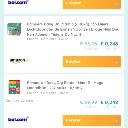
Bekijken
Maten
&
Pampers Baby-Dry Maat 3 (6-10kg), 136 Luiers,
Series
Luchtdoorlatende Banen Voor Een Droge Huid Die
Kan Ademen Tijdens De Nacht
Maat 3
Pampers
136 st
€ 33,73
€ 0,248
/pakket
per stuk
Merken
Bekijken
vergelijken
Pampers - Baby Dry Pants - Maat 3 - Mega
Maandbox - 282 stuks - 6/11KG
Maat 3
Pampers
282 st
Gratis verzending
€ 69,99
€ 0,248
/pakket
per stuk
Bekijken