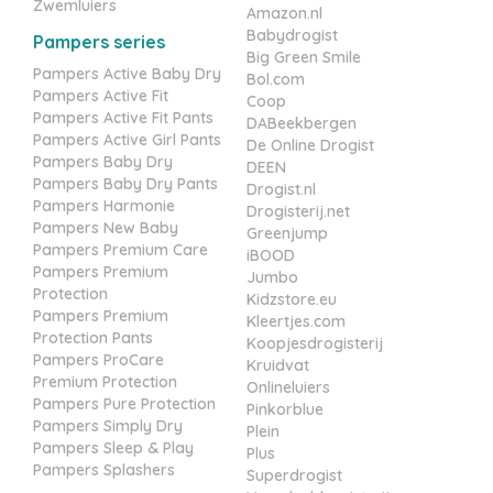
Zwemluiers
Amazon.nl
Babydrogist
Pampers series
Big Green Smile
Pampers Active Baby Dry
Bol.com
Pampers Active Fit
Coop
Pampers Active Fit Pants
DABeekbergen
Pampers Active Girl Pants
De Online Drogist
Pampers Baby Dry
DEEN
Pampers Baby Dry Pants
Drogist.nl
Pampers Harmonie
Drogisterij.net
Pampers New Baby
Greenjump
Pampers Premium Care
iBOOD
Pampers Premium
Jumbo
Protection
Kidzstore.eu
Pampers Premium
Kleertjes.com
Protection Pants
Koopjesdrogisterij
Pampers ProCare
Kruidvat
Premium Protection
Onlineluiers
Pampers Pure Protection
Pinkorblue
Pampers Simply Dry
Plein
Pampers Sleep & Play
Plus
Pampers Splashers
Superdrogist