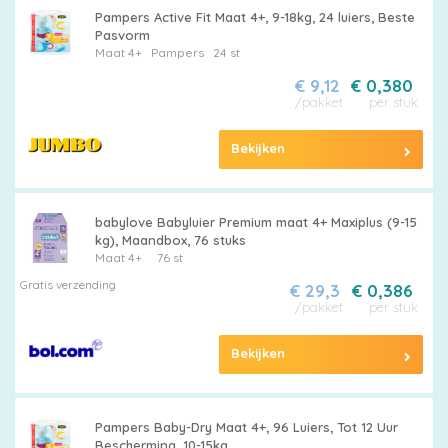
Pampers Active Fit Maat 4+, 9-18kg, 24 luiers, Beste
Pasvorm
Maat 4+
Pampers
24 st
€ 9,12
€ 0,380
/pakket
per stuk
Bekijken
babylove Babyluier Premium maat 4+ Maxiplus (9-15
kg), Maandbox, 76 stuks
Maat 4+
76 st
Gratis verzending
€ 29,3
€ 0,386
/pakket
per stuk
Bekijken
Pampers Baby-Dry Maat 4+, 96 Luiers, Tot 12 Uur
Bescherming, 10-15kg