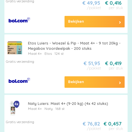
Gratis verzending
€ 49,95
€ 0,416
/pakket
per stuk
Bekijken
Etos Luiers - Woezel & Pip - Maat 4+ - 9 tot 20kg -
Megabox Voordeelpak - 200 stuks
Maat 4+
Etos
124 st
Gratis verzending
€ 51,95
€ 0,419
/pakket
per stuk
Bekijken
Naty Luiers: Maat 4+ (9-20 kg) (4x 42 stuks)
Maat 4+
Naty
168 st
Gratis verzending
€ 76,82
€ 0,457
/pakket
per stuk