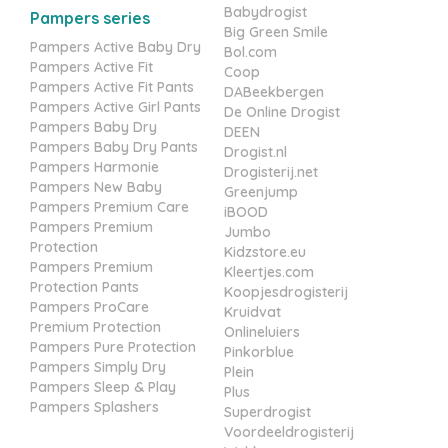
Babydrogist
Pampers series
Big Green Smile
Pampers Active Baby Dry
Bol.com
Pampers Active Fit
Coop
Pampers Active Fit Pants
DABeekbergen
Pampers Active Girl Pants
De Online Drogist
Pampers Baby Dry
DEEN
Pampers Baby Dry Pants
Drogist.nl
Pampers Harmonie
Drogisterij.net
Pampers New Baby
Greenjump
Pampers Premium Care
iBOOD
Pampers Premium
Jumbo
Protection
Kidzstore.eu
Pampers Premium
Kleertjes.com
Protection Pants
Koopjesdrogisterij
Pampers ProCare
Kruidvat
Premium Protection
Onlineluiers
Pampers Pure Protection
Pinkorblue
Pampers Simply Dry
Plein
Pampers Sleep & Play
Plus
Pampers Splashers
Superdrogist
Voordeeldrogisterij