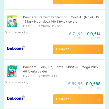
Pampers Premium Protection - Maat 4+ (Maxi+) 10-
15 kg - Maandbox 140 Stuks - Luiers
Maat 4+
Pampers
140 st
Gratis verzending
€ 71,99
€ 0,514
/pakket
per stuk
Bekijken
Pampers - Baby Dry Pants - Maat 4+ - Mega Pack -
68 luierbroekjes
Maat 4+
Pampers
68 st
Gratis verzending
€ 39,95
€ 0,588
/pakket
per stuk
Bekijken