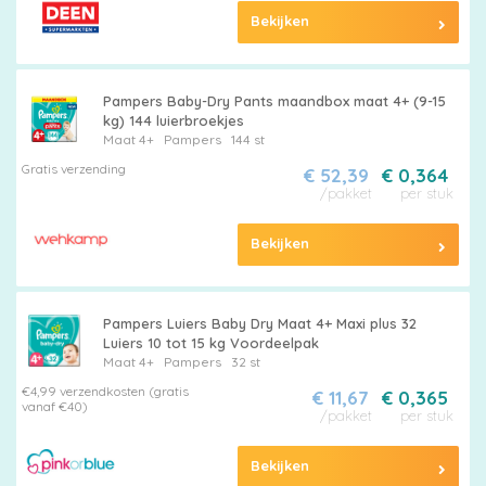
Bekijken
Pampers Baby-Dry Pants maandbox maat 4+ (9-15
kg) 144 luierbroekjes
Maat 4+
Pampers
144 st
Gratis verzending
€ 52,39
€ 0,364
/pakket
per stuk
Bekijken
Pampers Luiers Baby Dry Maat 4+ Maxi plus 32
Luiers 10 tot 15 kg Voordeelpak
Maat 4+
Pampers
32 st
€4,99 verzendkosten (gratis
€ 11,67
€ 0,365
vanaf €40)
/pakket
per stuk
Bekijken