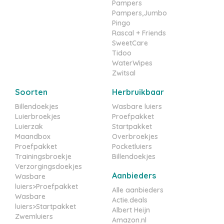
Pampers
Pampers,Jumbo
Pingo
Rascal + Friends
SweetCare
Tidoo
WaterWipes
Zwitsal
Soorten
Herbruikbaar
Billendoekjes
Wasbare luiers
Luierbroekjes
Proefpakket
Luierzak
Startpakket
Maandbox
Overbroekjes
Proefpakket
Pocketluiers
Trainingsbroekje
Billendoekjes
Verzorgingsdoekjes
Aanbieders
Wasbare
luiers>Proefpakket
Alle aanbieders
Wasbare
Actie.deals
luiers>Startpakket
Albert Heijn
Zwemluiers
Amazon.nl