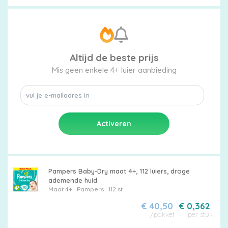
Altijd de beste prijs
Mis geen enkele 4+ luier aanbieding
Pampers Baby-Dry maat 4+, 112 luiers, droge
ademende huid
Maat 4+
Pampers
112 st
€ 40,50
€ 0,362
/pakket
per stuk