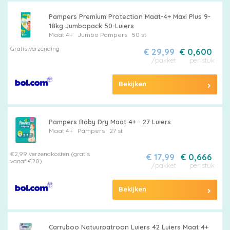
Pampers Premium Protection Maat-4+ Maxi Plus 9-
18kg Jumbopack 50-Luiers
Maat 4+
Jumbo
Pampers
50 st
Gratis verzending
€ 29,99
€ 0,600
/pakket
per stuk
Bekijken
Pampers Baby Dry Maat 4+ - 27 Luiers
Maat 4+
Pampers
27 st
€2,99 verzendkosten (gratis
€ 17,99
€ 0,666
vanaf €20)
/pakket
per stuk
Bekijken
Carryboo Natuurpatroon Luiers 42 Luiers Maat 4+