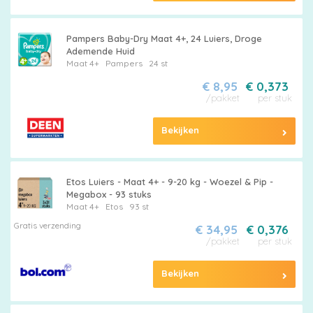
Pampers Baby-Dry Maat 4+, 24 Luiers, Droge
Ademende Huid
Maat 4+
Pampers
24 st
€ 8,95
€ 0,373
/pakket
per stuk
Bekijken
Etos Luiers - Maat 4+ - 9-20 kg - Woezel & Pip -
Megabox - 93 stuks
Maat 4+
Etos
93 st
Gratis verzending
€ 34,95
€ 0,376
/pakket
per stuk
Bekijken