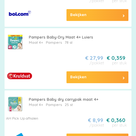
Pampers
/pakket
per stuk
Bekijken
Pampers Baby-Dry Maat 4+ Luiers
Alle
Maat 4+
Pampers
78 st
luiers
€ 27,99
€ 0,359
/pakket
per stuk
Bekijken
Luierbroekjes
Pampers Baby dry carrypak maat 4+
Maat 4+
Pampers
25 st
Billendoekjes
AH Pick Up afhalen
€ 8,99
€ 0,360
/pakket
per stuk