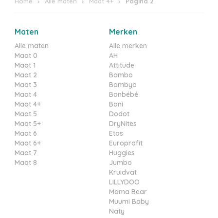
Home
Alle maten
Maat 4+
Pagina 2
Maten
Merken
Alle maten
Alle merken
Maat 0
AH
Maat 1
Attitude
Maat 2
Bambo
Maat 3
Bambyo
Maat 4
Bonbébé
Maat 4+
Boni
Maat 5
Dodot
Maat 5+
DryNites
Maat 6
Etos
Maat 6+
Europrofit
Maat 7
Huggies
Maat 8
Jumbo
Kruidvat
LILLYDOO
Mama Bear
Muumi Baby
Naty