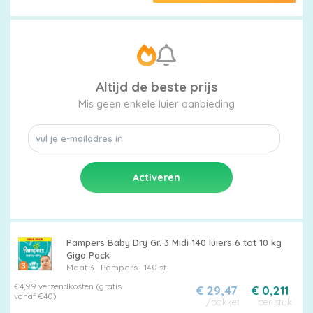
Altijd de beste prijs
Mis geen enkele luier aanbieding
Pampers Baby Dry Gr. 3 Midi 140 luiers 6 tot 10 kg
Giga Pack
Maat 3
Pampers
140 st
€4,99 verzendkosten (gratis
€ 29,47
€ 0,211
vanaf €40)
/pakket
per stuk