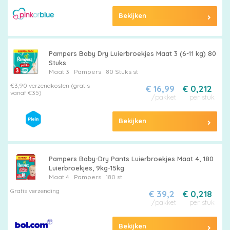
Bekijken
Pampers Baby Dry Luierbroekjes Maat 3 (6-11 kg) 80
Stuks
Maat 3
Pampers
80 Stuks st
€3,90 verzendkosten (gratis
€ 16,99
€ 0,212
vanaf €35)
/pakket
per stuk
Bekijken
Pampers Baby-Dry Pants Luierbroekjes Maat 4, 180
Luierbroekjes, 9kg-15kg
Maat 4
Pampers
180 st
Gratis verzending
€ 39,2
€ 0,218
/pakket
per stuk
Bekijken