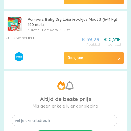
Pampers Baby Dry Luierbroekjes Maat 3 (6-11 kg)
180 stuks
Maat 3
Pampers
180 st
Gratis verzending
€ 39,29
€ 0,218
/pakket
per stuk
Bekijken
Altijd de beste prijs
Mis geen enkele luier aanbieding