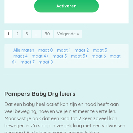
1
2
3
…
30
Volgende »
Alle maten
maat 0
maat 1
maat 2
maat 3
maat 4
maat 4+
maat 5
maat 5+
maat 6
maat
6+
maat 7
maat 8
Pampers Baby Dry luiers
Dat een baby heel actief kan zijn en nood heeft aan
veel beweging, hoeven we je niet meer te vertellen.
Maar wist je ook dat een kind tot 2 keer zoveel kan
bewegen in z’n slaap in vergelijking met een volwassen
persoon? Al die bewegingen kunnen lekken