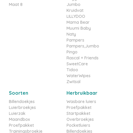
Maat 8
Jumbo
Kruidvat
LILLYDOO
Mama Bear
Muumi Baby
Naty
Pampers
Pampers,Jumbo
Pingo
Rascal + Friends
SweetCare
Tidoo
WaterWipes
Zwitsal
Soorten
Herbruikbaar
Billendoekjes
Wasbare luiers
Luierbroekjes
Proefpakket
Luierzak
Startpakket
Maandbox
Overbroekjes
Proefpakket
Pocketluiers
Trainingsbroekje
Billendoekjes