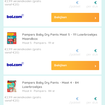
€2,99 verzendkosten (gratis
€
€
vanaf €20)
/pakket
per stuk
Bekijken
Pampers
Pampers Baby Dry Pants Maat 5 - 111 Luierbroekjes
Maandbox
Maat 5
Pampers
111 st
€2,99 verzendkosten (gratis
€
€
vanaf €20)
/pakket
per stuk
Alle
Bekijken
luiers
Pampers Baby Dry Pants - Maat 4 - 84
Luierbroekjes
Maat 4
Pampers
84 st
Luierbroekjes
€2,99 verzendkosten (gratis
€
€
vanaf €20)
/pakket
per stuk