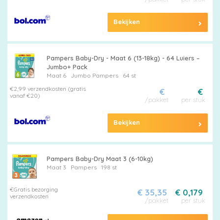
Bekijken
Pampers Baby-Dry - Maat 6 (13-18kg) - 64 Luiers –
Jumbo+ Pack
Maat 6
Jumbo
Pampers
64 st
€2,99 verzendkosten (gratis
€
€
vanaf €20)
/pakket
per stuk
Bekijken
Pampers Baby-Dry Maat 3 (6-10kg)
Maat 3
Pampers
198 st
€Gratis bezorging
€ 35,35
€ 0,179
verzendkosten
/pakket
per stuk