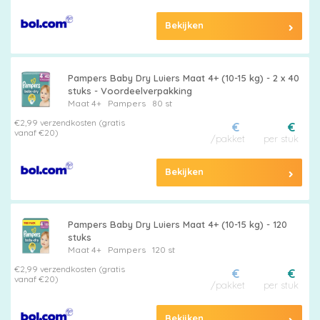
Bekijken
Billendoekjes
Pampers Baby Dry Luiers Maat 4+ (10-15 kg) - 2 x 40
stuks - Voordeelverpakking
Maten
Maat 4+
Pampers
80 st
€2,99 verzendkosten (gratis
€
€
&
vanaf €20)
/pakket
per stuk
Series
Bekijken
Merken
Pampers Baby Dry Luiers Maat 4+ (10-15 kg) - 120
stuks
vergelijken
Maat 4+
Pampers
120 st
€2,99 verzendkosten (gratis
€
€
vanaf €20)
/pakket
per stuk
Bekijken