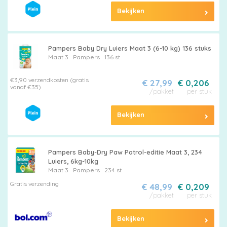
Bekijken
Pampers Baby Dry Luiers Maat 3 (6-10 kg) 136 stuks
Maat 3
Pampers
136 st
€3,90 verzendkosten (gratis
€ 27,99
€ 0,206
vanaf €35)
/pakket
per stuk
Bekijken
Pampers Baby-Dry Paw Patrol-editie Maat 3, 234
Luiers, 6kg-10kg
Maat 3
Pampers
234 st
Gratis verzending
€ 48,99
€ 0,209
/pakket
per stuk
Bekijken