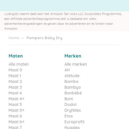
Luiergids neemt deel aan het Amazon Services LLC Associates Programma,
een affiliate advertentieprogramma dat is bedoeld om sites
advertentievergoedingen te geven door te adverteren en te linken naar
Amazon.
Home
Pampers Baby Dry
Maten
Merken
Alle maten
Alle merken
Maat 0
AH
Maat 1
Attitude
Maat 2
Bambo
Maat 3
Bambyo
Maat 4
Bonbébé
Maat 4+
Boni
Maat 5
Dodot
Maat 5+
DryNites
Maat 6
Etos
Maat 6+
Europrofit
Maat 7
Huggies