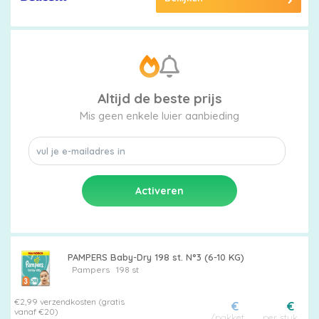
Altijd de beste prijs
Mis geen enkele luier aanbieding
PAMPERS Baby-Dry 198 st. N°3 (6-10 KG)
Pampers
198 st
€2,99 verzendkosten (gratis
€
€
vanaf €20)
/pakket
per stuk