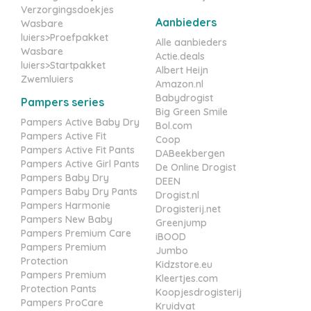
Verzorgingsdoekjes
Aanbieders
Wasbare
luiers>Proefpakket
Alle aanbieders
Wasbare
Actie.deals
luiers>Startpakket
Albert Heijn
Zwemluiers
Amazon.nl
Babydrogist
Pampers series
Big Green Smile
Pampers Active Baby Dry
Bol.com
Pampers Active Fit
Coop
Pampers Active Fit Pants
DABeekbergen
Pampers Active Girl Pants
De Online Drogist
Pampers Baby Dry
DEEN
Pampers Baby Dry Pants
Drogist.nl
Pampers Harmonie
Drogisterij.net
Pampers New Baby
Greenjump
Pampers Premium Care
iBOOD
Pampers Premium
Jumbo
Protection
Kidzstore.eu
Pampers Premium
Kleertjes.com
Protection Pants
Koopjesdrogisterij
Pampers ProCare
Kruidvat