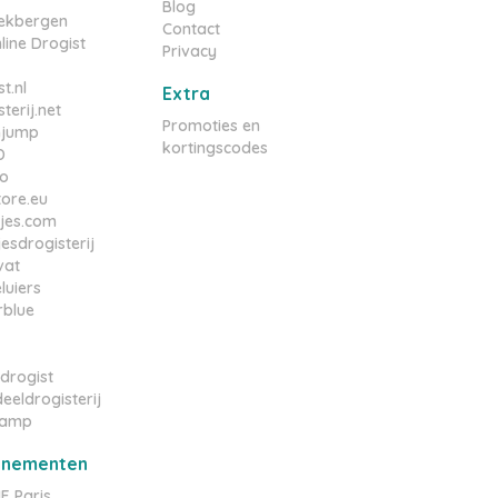
Blog
ekbergen
Contact
line Drogist
Privacy
t.nl
Extra
terij.net
Promoties en
njump
kortingscodes
D
o
tore.eu
tjes.com
esdrogisterij
vat
luiers
rblue
drogist
eeldrogisterij
amp
nnementen
 Paris