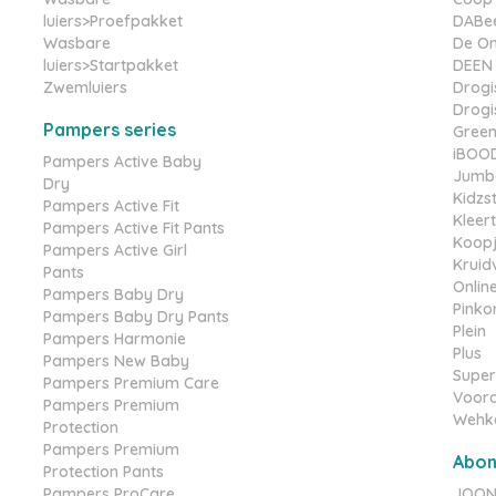
luiers>Proefpakket
DABe
Wasbare
De On
luiers>Startpakket
DEEN
Zwemluiers
Drogis
Drogis
Pampers series
Gree
iBOO
Pampers Active Baby
Jumb
Dry
Kidzs
Pampers Active Fit
Kleer
Pampers Active Fit Pants
Koopj
Pampers Active Girl
Kruid
Pants
Online
Pampers Baby Dry
Pinko
Pampers Baby Dry Pants
Plein
Pampers Harmonie
Plus
Pampers New Baby
Super
Pampers Premium Care
Voord
Pampers Premium
Wehk
Protection
Pampers Premium
Abo
Protection Pants
Pampers ProCare
JOONE