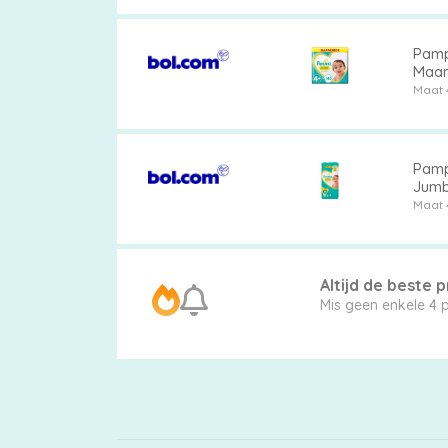
Pamp
Billendoekjes
Maan
Maat 
Maten
Pamp
Jumb
&
Maat 
Series
Altijd de beste pr
Mis 
Merken
vergelijken