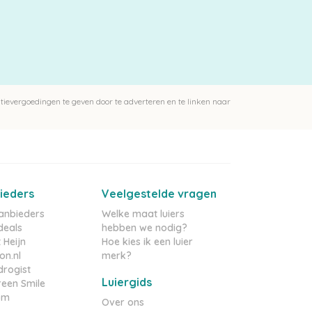
ievergoedingen te geven door te adverteren en te linken naar
ieders
Veelgestelde vragen
aanbieders
Welke maat luiers
deals
hebben we nodig?
 Heijn
Hoe kies ik een luier
n.nl
merk?
rogist
Luiergids
reen Smile
om
Over ons