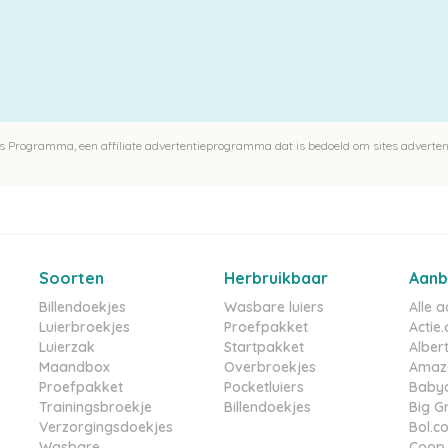
 Programma, een affiliate advertentieprogramma dat is bedoeld om sites advertent
Soorten
Herbruikbaar
Aanb
Billendoekjes
Wasbare luiers
Alle 
Luierbroekjes
Proefpakket
Actie.
Luierzak
Startpakket
Albert
Maandbox
Overbroekjes
Amazo
Proefpakket
Pocketluiers
Babyd
Trainingsbroekje
Billendoekjes
Big G
Verzorgingsdoekjes
Bol.c
Wasbare
Coop