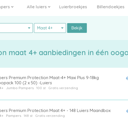
pers
Alle luiers
Luierbroekjes
Billendoekjes
Bekijk
n maat 4+ aanbiedingen in één oog
ers Premium Protection Maat-4+ Maxi Plus 9-18kg
opack 100 (2 x 50) -Luiers
4+
Jumbo
Pampers
100 st
Gratis verzending
ers Premium Protection Maat 4+ - 148 Luiers Maandbox
4+
Pampers
148 st
Gratis verzending