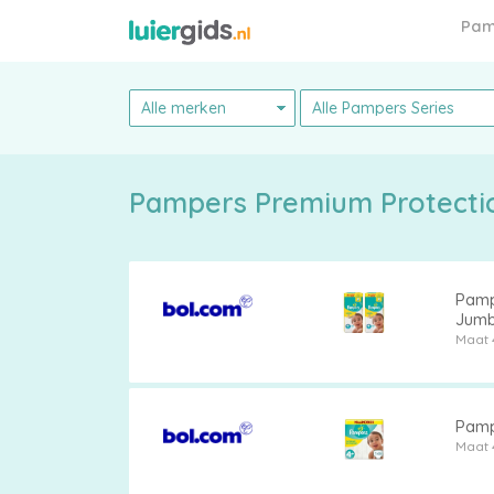
Pam
Pampers
Pampers Premium Protectio
Alle
Pamp
Jumb
luiers
Maat 
Pamp
Maat 
Luierbroekjes