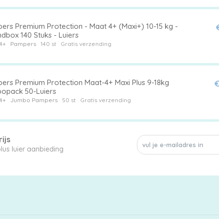
ers Premium Protection - Maat 4+ (Maxi+) 10-15 kg -
dbox 140 Stuks - Luiers
4+
Pampers
140 st
Gratis verzending
ers Premium Protection Maat-4+ Maxi Plus 9-18kg
€
opack 50-Luiers
4+
Jumbo
Pampers
50 st
Gratis verzending
ijs
geen enkele 4 plus luier aanbieding