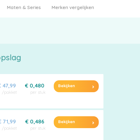
Maten & Series
Merken vergelijken
opslag
€ 47,99
€ 0,480
Bekijken
/pakket
per stuk
€ 71,99
€ 0,486
Bekijken
/pakket
per stuk