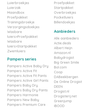
Luierbroekjes
Proefpakket
Luierzak
Startpakket
Maandbox
Overbroekjes
Proefpakket
Pocketluiers
Trainingsbroekje
Billendoekjes
Verzorgingsdoekjes
Aanbieders
Wasbare
luiers>Proefpakket
Alle aanbieders
Wasbare
Actie.deals
luiers>Startpakket
Albert Heijn
Zwemluiers
Amazon.nl
Babydrogist
Pampers series
Big Green Smile
Pampers Active Baby Dry
Bol.com
Pampers Active Fit
Coop
Pampers Active Fit Pants
DABeekbergen
Pampers Active Girl Pants
De Online Drogist
Pampers Baby Dry
DEEN
Pampers Baby Dry Pants
Drogist.nl
Pampers Harmonie
Drogisterij.net
Pampers New Baby
Greenjump
Pampers Premium Care
iBOOD