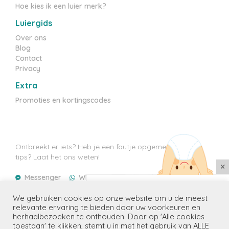
Hoe kies ik een luier merk?
Luiergids
Over ons
Blog
Contact
Privacy
Extra
Promoties en kortingscodes
Ontbreekt er iets? Heb je een foutje opgemerkt? Heb je
tips? Laat het ons weten!
×
Messenger
WhatsApp
E-mail
Mis geen enkele aanbieding
Laatste prijzen update: 08/08/2026
We gebruiken cookies op onze website om u de meest
Ontvang de beste promoties voor
relevante ervaring te bieden door uw voorkeuren en
jouw kindje(s) in je mailbox
herhaalbezoeken te onthouden. Door op 'Alle cookies
toestaan' te klikken, stemt u in met het gebruik van ALLE