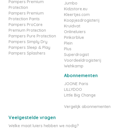
Pampers Premium
Jumbo
Protection
Kidzstore.eu
Pampers Premium
Kleertjes.com
Protection Pants
Koopjesdrogisterij
Pampers ProCare
Kruidvat
Premium Protection
Onlineluiers
Pampers Pure Protection
Pinkorblue
Pampers Simply Dry
Plein
Pampers Sleep & Play
Plus
Pampers Splashers
Superdrogist
Voordeeldrogisterij
Wehkamp
Abonnementen
JOONE Paris
LILLYDOO
Little Big Change
Vergelijk abonnementen
Veelgestelde vragen
Welke maat luiers hebben we nodig?