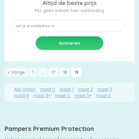
Altijd de beste prijs
luiers
Mis geen enkele luier aanbieding
Luierbroekjes
« Vorige
1
…
17
18
19
Billendoekjes
Alle maten
maat 0
maat 1
maat 2
maat 3
maat 4
maat 4+
maat 5
maat 5+
maat 6
Maten
&
Series
Pampers Premium Protection