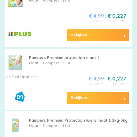
Maat 1
Pampers
22 st
€ 4,99
€ 0,227
/pakket
per stuk
Bekijken
Pampers
Pampers Premium protection maat 1
Maat 1
Pampers
22 st
Alle
AH Pick Up afhalen
€ 4,99
€ 0,227
/pakket
per stuk
luiers
Bekijken
Pampers Premium Protection luiers maat 1, 2kg-5kg
Maat 1
Pampers
44 st
Luierbroekjes