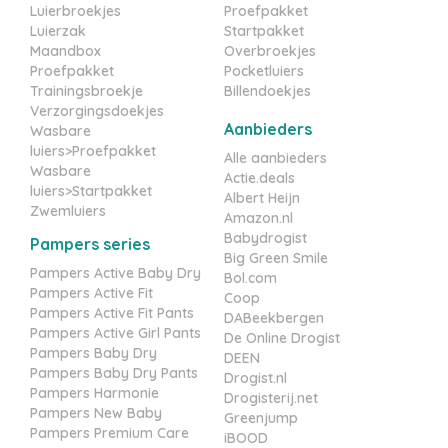
Luierbroekjes
Proefpakket
Luierzak
Startpakket
Maandbox
Overbroekjes
Proefpakket
Pocketluiers
Trainingsbroekje
Billendoekjes
Verzorgingsdoekjes
Aanbieders
Wasbare
luiers>Proefpakket
Alle aanbieders
Wasbare
Actie.deals
luiers>Startpakket
Albert Heijn
Zwemluiers
Amazon.nl
Babydrogist
Pampers series
Big Green Smile
Pampers Active Baby Dry
Bol.com
Pampers Active Fit
Coop
Pampers Active Fit Pants
DABeekbergen
Pampers Active Girl Pants
De Online Drogist
Pampers Baby Dry
DEEN
Pampers Baby Dry Pants
Drogist.nl
Pampers Harmonie
Drogisterij.net
Pampers New Baby
Greenjump
Pampers Premium Care
iBOOD