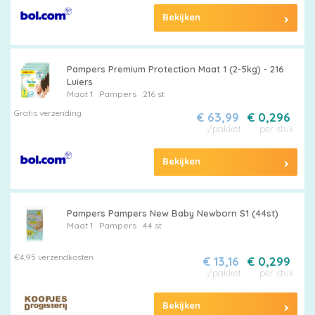
Bekijken
Pampers Premium Protection Maat 1 (2-5kg) - 216
Luiers
Maat 1
Pampers
216 st
Gratis verzending
€ 63,99
€ 0,296
/pakket
per stuk
Bekijken
Pampers Pampers New Baby Newborn S1 (44st)
Maat 1
Pampers
44 st
€4,95 verzendkosten
€ 13,16
€ 0,299
/pakket
per stuk
Bekijken