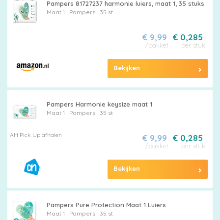
Pampers 81727237 harmonie luiers, maat 1, 35 stuks
Maat 1
Pampers
35 st
€ 9,99
€ 0,285
/pakket
per stuk
Bekijken
Pampers Harmonie keysize maat 1
Maat 1
Pampers
35 st
AH Pick Up afhalen
€ 9,99
€ 0,285
/pakket
per stuk
Bekijken
Pampers Pure Protection Maat 1 Luiers
Maat 1
Pampers
35 st