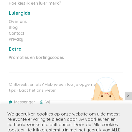
Hoe kies ik een luier merk?
Luiergids
Over ons
Blog
Contact
Privacy
Extra
Promoties en kortingscodes
Ontbreekt er iets? Heb je een foutje opgemerkt? Heb je
tips? Laat het ons weten!
×
Messenger
WhatsApp
E-mail
Mis geen enkele aanbieding
Laatste prijzen update: 06/08/2026
We gebruiken cookies op onze website om u de meest
Ontvang de beste promoties voor
relevante ervaring te bieden door uw voorkeuren en
jouw kindje(s) in je mailbox
herhaalbezoeken te onthouden. Door op 'Alle cookies
toestaan' te klikken, stemt u in met het gebruik van ALLE