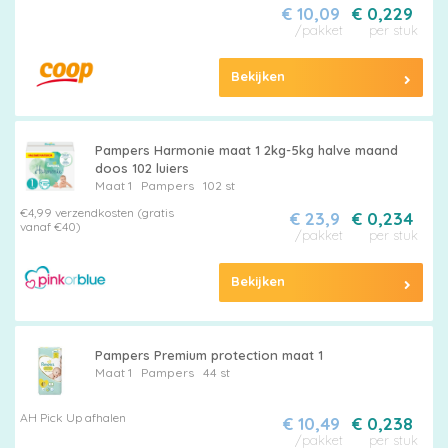
€ 10,09
€ 0,229
/pakket
per stuk
Billendoekjes
Bekijken
Maten
Pampers Harmonie maat 1 2kg-5kg halve maand
doos 102 luiers
&
Maat 1
Pampers
102 st
€4,99 verzendkosten (gratis
€ 23,9
€ 0,234
Series
vanaf €40)
/pakket
per stuk
Bekijken
Merken
vergelijken
Pampers Premium protection maat 1
Maat 1
Pampers
44 st
AH Pick Up afhalen
€ 10,49
€ 0,238
/pakket
per stuk