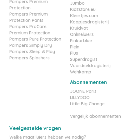
Pampers Premium
Jumbo
Protection
Kidzstore.eu
Pampers Premium
Kleertjes.com
Protection Pants
Koopjesdrogisterij
Pampers ProCare
Kruidvat
Premium Protection
Onlineluiers
Pampers Pure Protection
Pinkorblue
Pampers Simply Dry
Plein
Pampers Sleep & Play
Plus
Pampers Splashers
Superdrogist
Voordeeldrogisterij
Wehkamp
Abonnementen
JOONE Paris
LILLYDOO
Little Big Change
Vergelijk abonnementen
Veelgestelde vragen
Welke maat luiers hebben we nodig?