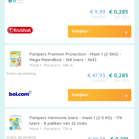
€ 9,99
€ 0,285
/pakket
per stuk
Bekijken
Pampers Premium Protection - Maat 1 (2-5KG) -
Mega Maandbox - 168 luiers - 4x42
Maat 1
Pampers
168 st
Gratis verzending
€ 47,93
€ 0,285
/pakket
per stuk
Bekijken
Pampers Harmonie luiers - maat 1 (2-5 KG) - 176
luiers - 8 pakken van 22 stuks
Maat 1
Pampers
176 st
Gratis verzending
€ 51,23
€ 0,291