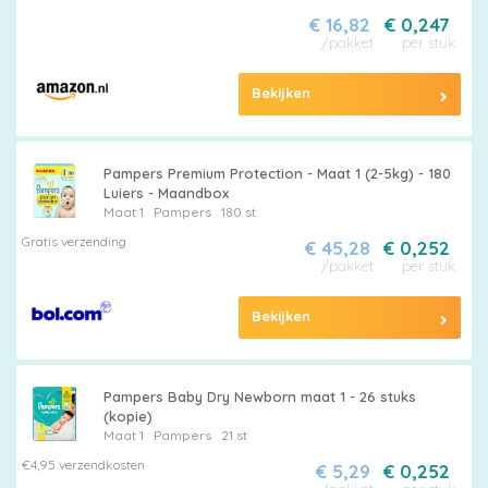
€ 16,82
€ 0,247
/pakket
per stuk
Bekijken
Pampers Premium Protection - Maat 1 (2-5kg) - 180
Luiers - Maandbox
Maat 1
Pampers
180 st
Gratis verzending
€ 45,28
€ 0,252
/pakket
per stuk
Bekijken
Pampers Baby Dry Newborn maat 1 - 26 stuks
(kopie)
Maat 1
Pampers
21 st
€4,95 verzendkosten
€ 5,29
€ 0,252