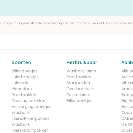
 Programma, een affiliate advertentieprogramma dat is bedoeld om sites advertent
Soorten
Herbruikbaar
Aanb
Billendoekjes
Wasbare luiers
Alle 
Luierbroekjes
Proefpakket
Actie.
Luierzak
Startpakket
Albert
Maandbox
Overbroekjes
Amazo
Proefpakket
Pocketluiers
Babyd
Trainingsbroekje
Billendoekjes
Big G
Verzorgingsdoekjes
Bol.c
Wasbare
Coop
luiers>Proefpakket
DABe
Wasbare
De On
luiers>Startpakket
DEEN