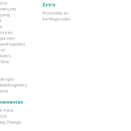
t.nl
Extra
terij.net
Promoties en
njump
kortingscodes
D
o
tore.eu
tjes.com
esdrogisterij
vat
luiers
rblue
drogist
eeldrogisterij
amp
nnementen
 Paris
YDOO
e Big Change