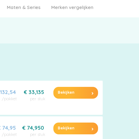
Maten & Series
Merken vergelijken
 132,54
€ 33,135
Bekijken
/pakket
per stuk
 74,95
€ 74,950
Bekijken
/pakket
per stuk