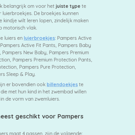
ok belangrijk om voor het
juiste type
te
r luierbroekjes. De broekjes kunnen
 kindje wilt leren lopen, zindelijk maken
p motorisch vlak.
 luiers en
luierbroekjes
: Pampers Active
, Pampers Active Fit Pants, Pampers Baby
s, Pampers New Baby, Pampers Premium
tion, Pampers Premium Protection Pants,
ection, Pampers Pure Protection,
s Sleep & Play.
zijn er bovendien ook
billendoekjes
te
 die met hun kind in het zwembad willen
in de vorm van zwemluiers.
 meest geschikt voor Pampers
pers maat 4 passen, zijn de volgende: