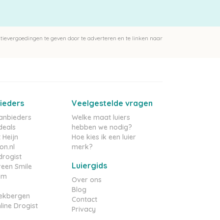
ievergoedingen te geven door te adverteren en te linken naar
ieders
Veelgestelde vragen
aanbieders
Welke maat luiers
deals
hebben we nodig?
 Heijn
Hoe kies ik een luier
n.nl
merk?
rogist
Luiergids
reen Smile
om
Over ons
Blog
ekbergen
Contact
line Drogist
Privacy