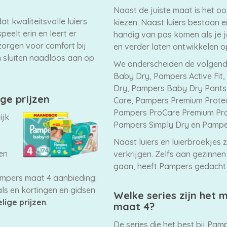
Naast de juiste maat is het o
t kwaliteitsvolle luiers
kiezen. Naast luiers bestaan e
peelt erin en leert er
handig van pas komen als je je
 zorgen voor comfort bij
en verder laten ontwikkelen o
 sluiten naadloos aan op
We onderscheiden de volgende
Baby Dry, Pampers Active Fit
Dry, Pampers Baby Dry Pant
ige prijzen
Care, Pampers Premium Protec
Pampers ProCare Premium Prot
ijk
Pampers Simply Dry en Pamper
Naast luiers en luierbroekjes 
zen
verkrijgen. Zelfs aan gezinnen
gaan, heeft Pampers gedacht 
ampers maat 4 aanbieding:
ls en kortingen en gidsen
Welke series zijn het
lige prijzen
.
maat 4?
De series die het best bij Pam