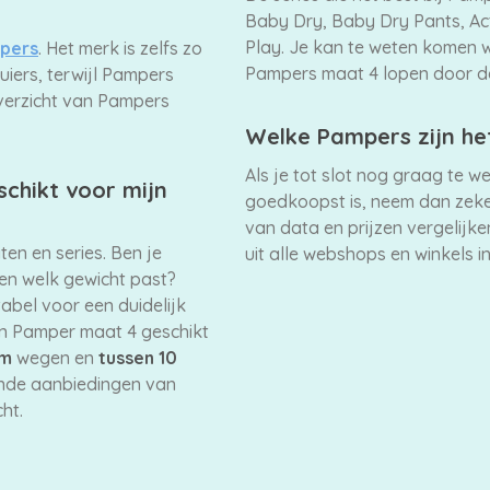
Baby Dry, Baby Dry Pants, Act
Play. Je kan te weten komen 
pers
. Het merk is zelfs zo
Pampers maat 4 lopen door de 
iers, terwijl Pampers
verzicht van Pampers
Welke Pampers zijn h
Als je tot slot nog graag te 
chikt voor mijn
goedkoopst is, neem dan zeke
van data en prijzen vergelijk
ten en series. Ben je
uit alle webshops en winkels i
 en welk gewicht past?
abel voor een duidelijk
en Pamper maat 4 geschikt
am
wegen en
tussen 10
lende aanbiedingen van
ht.