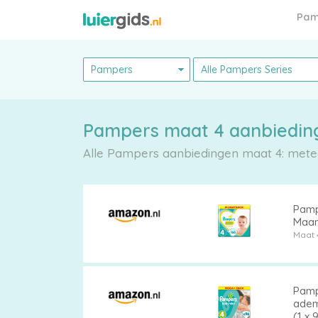
Pam
Pampers maat 4 aanbiedin
Pampers
Alle Pampers aanbiedingen maat 4: metee
Pamp
Alle
Maan
Maat 
luiers
Pamp
adem
(1 x 