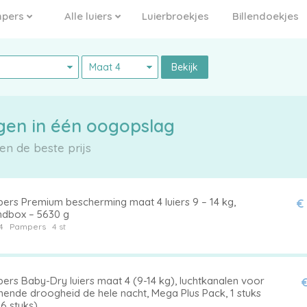
pers
Alle luiers
Luierbroekjes
Billendoekjes
Bekijk
gen in één oogopslag
n de beste prijs
ers Premium bescherming maat 4 luiers 9 – 14 kg,
€
dbox – 5630 g
4
Pampers
4 st
ers Baby-Dry luiers maat 4 (9-14 kg), luchtkanalen voor
€
ende droogheid de hele nacht, Mega Plus Pack, 1 stuks
96 stuks)