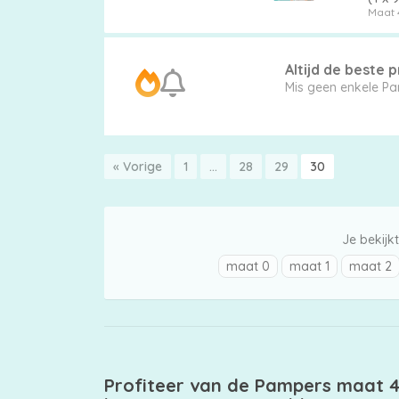
Maat 
Luierbroekjes
Altijd de beste pr
Mis geen enkele Pa
Billendoekjes
« Vorige
1
…
28
29
30
Maten
&
Je bekijkt
Series
maat 0
maat 1
maat 2
Merken
vergelijken
Profiteer van de Pampers maat 