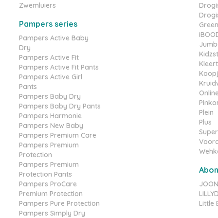
Zwemluiers
Drogis
Drogis
Pampers series
Gree
iBOO
Pampers Active Baby
Jumb
Dry
Kidzs
Pampers Active Fit
Kleer
Pampers Active Fit Pants
Koopj
Pampers Active Girl
Kruid
Pants
Online
Pampers Baby Dry
Pinko
Pampers Baby Dry Pants
Plein
Pampers Harmonie
Plus
Pampers New Baby
Super
Pampers Premium Care
Voord
Pampers Premium
Wehk
Protection
Pampers Premium
Abo
Protection Pants
Pampers ProCare
JOONE
Premium Protection
LILL
Pampers Pure Protection
Littl
Pampers Simply Dry