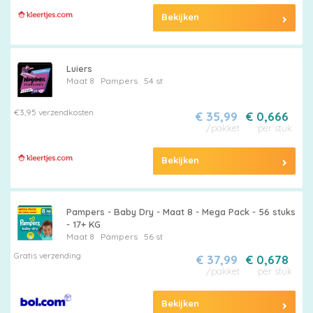
Bekijken
Luiers
Maat 8
Pampers
54 st
€3,95 verzendkosten
€ 35,99
€ 0,666
/pakket
per stuk
Bekijken
Pampers - Baby Dry - Maat 8 - Mega Pack - 56 stuks
- 17+ KG
Maat 8
Pampers
56 st
Gratis verzending
€ 37,99
€ 0,678
/pakket
per stuk
Bekijken