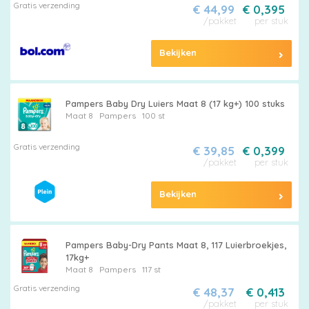
Gratis verzending
€ 44,99
€ 0,395
/pakket
per stuk
Billendoekjes
Bekijken
Maten
Pampers Baby Dry Luiers Maat 8 (17 kg+) 100 stuks
&
Maat 8
Pampers
100 st
Series
Gratis verzending
€ 39,85
€ 0,399
/pakket
per stuk
Bekijken
Merken
vergelijken
Pampers Baby-Dry Pants Maat 8, 117 Luierbroekjes,
17kg+
Maat 8
Pampers
117 st
Gratis verzending
€ 48,37
€ 0,413
/pakket
per stuk