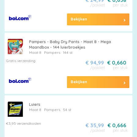
/pakket
per stuk
Bekijken
Pampers - Baby Dry Pants - Maat 8 - Mega
Maandbox - 144 luierbroekjes
Maat 8
Pampers
144 st
Gratis verzending
€ 94,99
€ 0,660
/pakket
per stuk
Bekijken
Luiers
Maat 8
Pampers
54 st
€3,95 verzendkosten
€ 35,99
€ 0,666
/pakket
per stuk