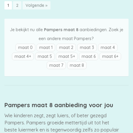
1
2
Volgende »
Je bekijkt nu alle
Pampers maat 8
aanbiedingen. Zoek je
een andere maat Pampers?
maat 0
maat 1
maat 2
maat 3
maat 4
maat 4+
maat 5
maat 5+
maat 6
maat 6+
maat 7
maat 8
Pampers maat 8 aanbieding voor jou
Wie kinderen zegt, zegt luiers, of beter gezegd
Pampers. Pampers groeide mettertijd uit tot het
beste luiermerk en is tegenwoordig zelfs zo populair