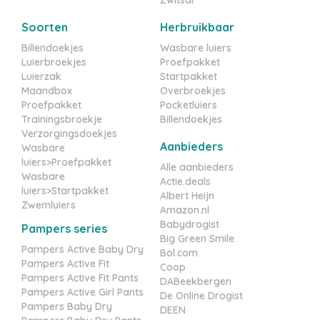
Soorten
Herbruikbaar
Billendoekjes
Wasbare luiers
Luierbroekjes
Proefpakket
Luierzak
Startpakket
Maandbox
Overbroekjes
Proefpakket
Pocketluiers
Trainingsbroekje
Billendoekjes
Verzorgingsdoekjes
Aanbieders
Wasbare
luiers>Proefpakket
Alle aanbieders
Wasbare
Actie.deals
luiers>Startpakket
Albert Heijn
Zwemluiers
Amazon.nl
Babydrogist
Pampers series
Big Green Smile
Pampers Active Baby Dry
Bol.com
Pampers Active Fit
Coop
Pampers Active Fit Pants
DABeekbergen
Pampers Active Girl Pants
De Online Drogist
Pampers Baby Dry
DEEN