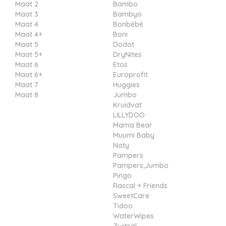
Maat 2
Bambo
Maat 3
Bambyo
Maat 4
Bonbébé
Maat 4+
Boni
Maat 5
Dodot
Maat 5+
DryNites
Maat 6
Etos
Maat 6+
Europrofit
Maat 7
Huggies
Maat 8
Jumbo
Kruidvat
LILLYDOO
Mama Bear
Muumi Baby
Naty
Pampers
Pampers,Jumbo
Pingo
Rascal + Friends
SweetCare
Tidoo
WaterWipes
Zwitsal