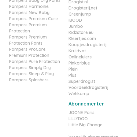
Pampers Baby Dry Pants
Drogist.nl
Pampers Harmonie
Drogisterij.net
Pampers New Baby
Greenjump
Pampers Premium Care
iBOOD
Pampers Premium
Jumbo
Protection
Kidzstore.eu
Pampers Premium
Kleertjes.com
Protection Pants
Koopjesdrogisterij
Pampers ProCare
Kruidvat
Premium Protection
Onlineluiers
Pampers Pure Protection
Pinkorblue
Pampers Simply Dry
Plein
Pampers Sleep & Play
Plus
Pampers Splashers
Superdrogist
Voordeeldrogisterij
Wehkamp
Abonnementen
JOONE Paris
LILLYDOO
Little Big Change
Vergelijk abonnementen