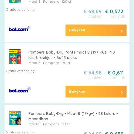
Maat 8
Pampers
120 st
Gratis verzending
€ 68,69
€ 0,572
/pakket
per stuk
Bekijken
Pampers Baby-Dry Pants maat 8 (19+ KG) - 90
luierbroekjes - 6x 15 stuks
Maat 8
Pampers
90 st
Gratis verzending
€ 54,98
€ 0,611
/pakket
per stuk
Bekijken
Pampers Baby-Dry - Maat 8 (17kg+) - 38 Luiers -
Maandbox
Maat 8
Pampers
38 st
Gratis verzending
€ 24,99
€ 0,658