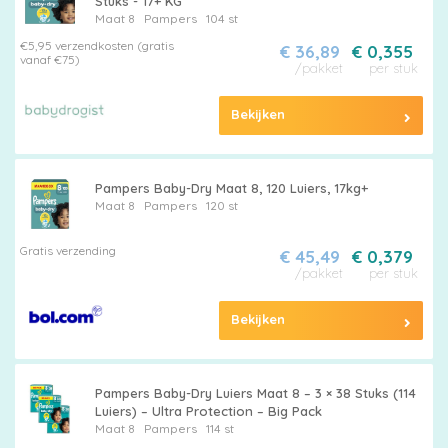
Stuks - 17+ KG
Maat 8
Pampers
104 st
€5,95 verzendkosten (gratis
€ 36,89
€ 0,355
vanaf €75)
/pakket
per stuk
Pampers
Bekijken
Pampers Baby-Dry Maat 8, 120 Luiers, 17kg+
Maat 8
Pampers
120 st
Alle
Gratis verzending
€ 45,49
€ 0,379
luiers
/pakket
per stuk
Bekijken
Luierbroekjes
Pampers Baby-Dry Luiers Maat 8 – 3 × 38 Stuks (114
Luiers) – Ultra Protection – Big Pack
Maat 8
Pampers
114 st