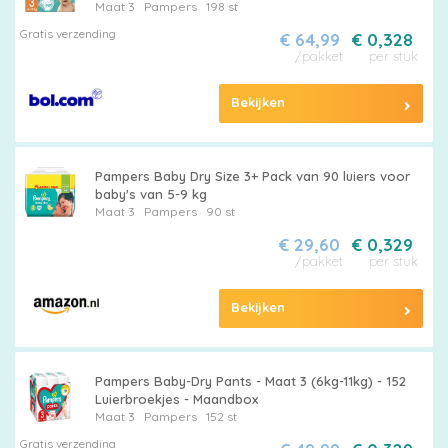
Maat 3
Pampers
198 st
Gratis verzending
€ 64,99
€ 0,328
/pakket
per stuk
Bekijken
Pampers Baby Dry Size 3+ Pack van 90 luiers voor
baby's van 5-9 kg
Maat 3
Pampers
90 st
€ 29,60
€ 0,329
/pakket
per stuk
Bekijken
Pampers Baby-Dry Pants - Maat 3 (6kg-11kg) - 152
Luierbroekjes - Maandbox
Maat 3
Pampers
152 st
Gratis verzending