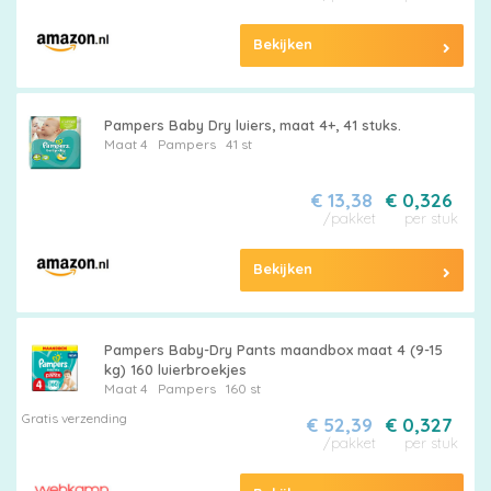
Bekijken
Pampers Baby Dry luiers, maat 4+, 41 stuks.
Maat 4
Pampers
41 st
€ 13,38
€ 0,326
/pakket
per stuk
Bekijken
Pampers Baby-Dry Pants maandbox maat 4 (9-15
kg) 160 luierbroekjes
Maat 4
Pampers
160 st
Gratis verzending
€ 52,39
€ 0,327
/pakket
per stuk