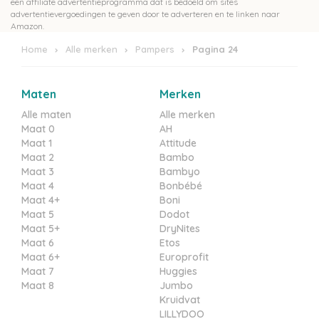
een affiliate advertentieprogramma dat is bedoeld om sites
advertentievergoedingen te geven door te adverteren en te linken naar
Amazon.
Home
Alle merken
Pampers
Pagina 24
Maten
Merken
Alle maten
Alle merken
Maat 0
AH
Maat 1
Attitude
Maat 2
Bambo
Maat 3
Bambyo
Maat 4
Bonbébé
Maat 4+
Boni
Maat 5
Dodot
Maat 5+
DryNites
Maat 6
Etos
Maat 6+
Europrofit
Maat 7
Huggies
Maat 8
Jumbo
Kruidvat
LILLYDOO