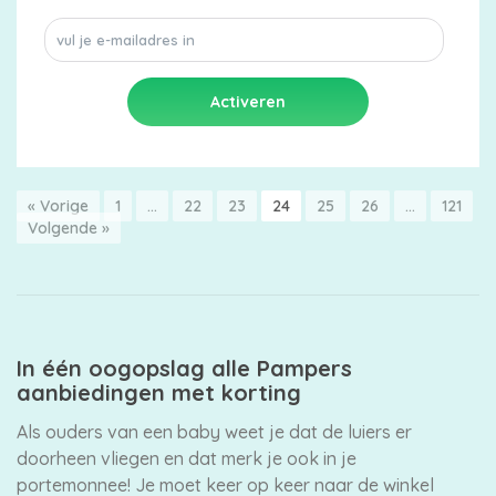
« Vorige
1
…
22
23
24
25
26
…
121
Volgende »
In één oogopslag alle Pampers
aanbiedingen met korting
Als ouders van een baby weet je dat de luiers er
doorheen vliegen en dat merk je ook in je
portemonnee! Je moet keer op keer naar de winkel