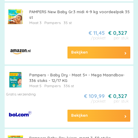
PAMPERS New Baby Gr.3 midi 4-9 kg voordeelpak 35
st
Maat 3
Pampers
35 st
€ 11,45
€ 0,327
/pakket
per stuk
Bekijken
Pampers - Baby Dry - Maat 5+ - Mega Maandbox-
336 stuks - 12/17 KG
Maat 5
Pampers
336 st
Gratis verzending
€ 109,99
€ 0,327
/pakket
per stuk
Bekijken