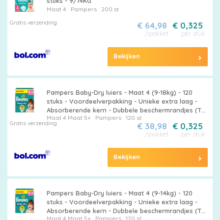
stuks - 9/14KG
Maat 4
Pampers
200 st
Gratis verzending
€ 64,98
€ 0,325
/pakket
per stuk
Bekijken
Pampers Baby-Dry luiers - Maat 4 (9-18kg) - 120
stuks - Voordeelverpakking - Unieke extra laag -
Absorberende kern - Dubbele beschermrandjes (Tot
Maat 4
Maat 5+
Pampers
120 st
maat 5+)
Gratis verzending
€ 38,98
€ 0,325
/pakket
per stuk
Pampers
Bekijken
Pampers Baby-Dry luiers - Maat 4 (9-14kg) - 120
stuks - Voordeelverpakking - Unieke extra laag -
Alle
Absorberende kern - Dubbele beschermrandjes (Tot
Maat 4
Maat 5+
Pampers
120 st
maat 5+)