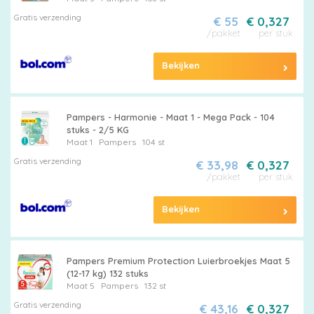
Gratis verzending
€ 55
€ 0,327
/pakket
per stuk
Bekijken
Pampers - Harmonie - Maat 1 - Mega Pack - 104
stuks - 2/5 KG
Maat 1
Pampers
104 st
Gratis verzending
€ 33,98
€ 0,327
/pakket
per stuk
Bekijken
Pampers Premium Protection Luierbroekjes Maat 5
(12-17 kg) 132 stuks
Maat 5
Pampers
132 st
Gratis verzending
€ 43,16
€ 0,327