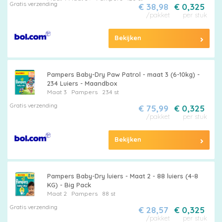
luiers
Gratis verzending
€ 38,98
€ 0,325
/pakket
per stuk
Bekijken
Luierbroekjes
Pampers Baby-Dry Paw Patrol - maat 3 (6-10kg) -
234 Luiers - Maandbox
Maat 3
Pampers
234 st
Gratis verzending
€ 75,99
€ 0,325
Billendoekjes
/pakket
per stuk
Bekijken
Maten
&
Pampers Baby-Dry luiers - Maat 2 - 88 luiers (4-8
KG) - Big Pack
Series
Maat 2
Pampers
88 st
Gratis verzending
€ 28,57
€ 0,325
/pakket
per stuk