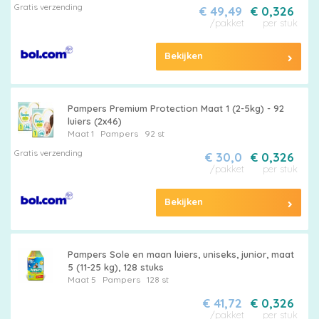
Gratis verzending
€ 49,49
€ 0,326
/pakket
per stuk
Bekijken
Pampers Premium Protection Maat 1 (2-5kg) - 92
luiers (2x46)
Maat 1
Pampers
92 st
Gratis verzending
€ 30,0
€ 0,326
/pakket
per stuk
Bekijken
Pampers Sole en maan luiers, uniseks, junior, maat
5 (11-25 kg), 128 stuks
Maat 5
Pampers
128 st
€ 41,72
€ 0,326
/pakket
per stuk