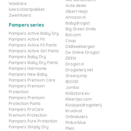
Wasbare
Actie.deals
luiers>Startpakket
Albert Heijn
Zwemluiers
Amazon.nl
Babydrogist
Pampers series
Big Green Smile
Pampers Active Baby Dry
Bol.com
Pampers Active Fit
Coop
Pampers Active Fit Pants
DABeekbergen
Pampers Active Girl Pants
De Online Drogist
Pampers Baby Dry
DEEN
Pampers Baby Dry Pants
Drogist.nl
Pampers Harmonie
Drogisterij.net
Pampers New Baby
Greenjump
Pampers Premium Care
iBOOD
Pampers Premium
Jumbo
Protection
Kidzstore.eu
Pampers Premium
Kleertjes.com
Protection Pants
Koopjesdrogisterij
Pampers ProCare
Kruidvat
Premium Protection
Onlineluiers
Pampers Pure Protection
Pinkorblue
Pampers Simply Dry
Plein