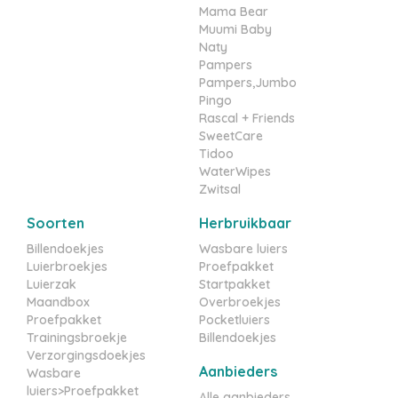
Mama Bear
Muumi Baby
Naty
Pampers
Pampers,Jumbo
Pingo
Rascal + Friends
SweetCare
Tidoo
WaterWipes
Zwitsal
Soorten
Herbruikbaar
Billendoekjes
Wasbare luiers
Luierbroekjes
Proefpakket
Luierzak
Startpakket
Maandbox
Overbroekjes
Proefpakket
Pocketluiers
Trainingsbroekje
Billendoekjes
Verzorgingsdoekjes
Aanbieders
Wasbare
luiers>Proefpakket
Alle aanbieders