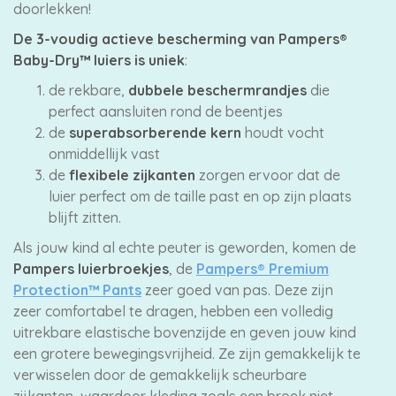
doorlekken!
De 3-voudig actieve bescherming van Pampers®
Baby-Dry™ luiers is uniek
:
de rekbare,
dubbele beschermrandjes
die
perfect aansluiten rond de beentjes
de
superabsorberende kern
houdt vocht
onmiddellijk vast
de
flexibele zijkanten
zorgen ervoor dat de
luier perfect om de taille past en op zijn plaats
blijft zitten.
Als jouw kind al echte peuter is geworden, komen de
Pampers luierbroekjes
, de
Pampers® Premium
Protection™ Pants
zeer goed van pas. Deze zijn
zeer comfortabel te dragen, hebben een volledig
uitrekbare elastische bovenzijde en geven jouw kind
een grotere bewegingsvrijheid. Ze zijn gemakkelijk te
verwisselen door de gemakkelijk scheurbare
zijkanten, waardoor kleding zoals een broek niet