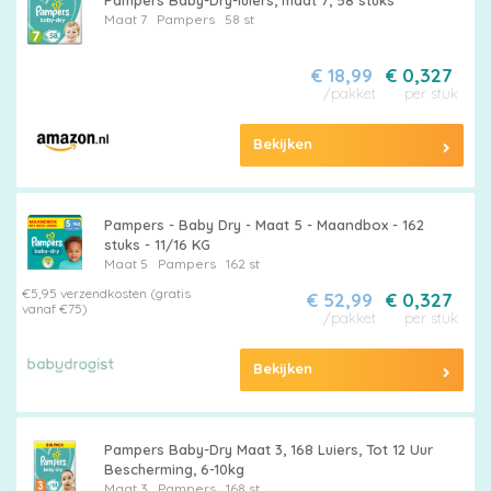
Pampers Baby-Dry-luiers, maat 7, 58 stuks
Maat 7
Pampers
58 st
€ 18,99
€ 0,327
/pakket
per stuk
Bekijken
Pampers - Baby Dry - Maat 5 - Maandbox - 162
stuks - 11/16 KG
Maat 5
Pampers
162 st
€5,95 verzendkosten (gratis
€ 52,99
€ 0,327
vanaf €75)
/pakket
per stuk
Bekijken
Pampers Baby-Dry Maat 3, 168 Luiers, Tot 12 Uur
Bescherming, 6-10kg
Maat 3
Pampers
168 st