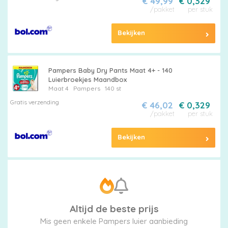
€ 49,99
€ 0,329
/pakket
per stuk
Bekijken
Pampers Baby Dry Pants Maat 4+ - 140
Luierbroekjes Maandbox
Maat 4
Pampers
140 st
Gratis verzending
€ 46,02
€ 0,329
/pakket
per stuk
Bekijken
Altijd de beste prijs
Mis geen enkele Pampers luier aanbieding