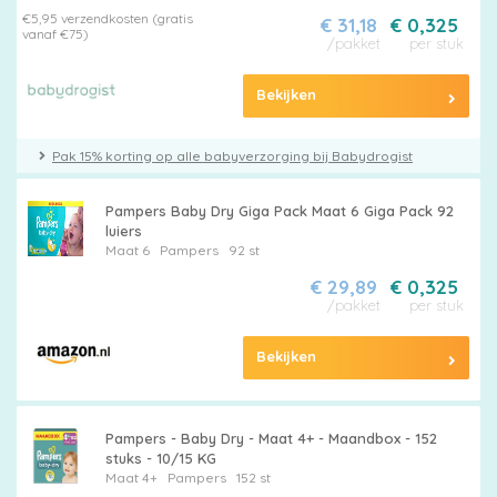
€5,95 verzendkosten (gratis
€ 31,18
€ 0,325
vanaf €75)
/pakket
per stuk
Bekijken
Pak 15% korting op alle babyverzorging bij Babydrogist
Pampers Baby Dry Giga Pack Maat 6 Giga Pack 92
luiers
Maat 6
Pampers
92 st
€ 29,89
€ 0,325
/pakket
per stuk
Bekijken
Pampers - Baby Dry - Maat 4+ - Maandbox - 152
stuks - 10/15 KG
Maat 4+
Pampers
152 st