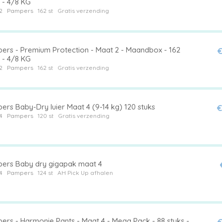
 - 4/8 KG
2
Pampers
162 st
Gratis verzending
ers - Premium Protection - Maat 2 - Maandbox - 162
€
 - 4/8 KG
2
Pampers
162 st
Gratis verzending
ers Baby-Dry luier Maat 4 (9-14 kg) 120 stuks
€
4
Pampers
120 st
Gratis verzending
ers Baby dry gigapak maat 4
4
Pampers
124 st
AH Pick Up afhalen
ers - Harmonie Pants - Maat 4 - Mega Pack - 88 stuks -
€