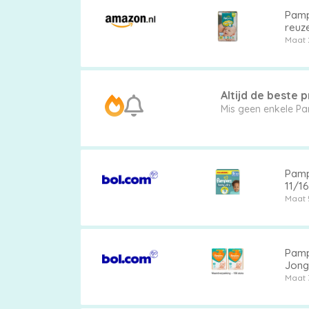
Pamp
reuze
Maat 
Altijd de beste pr
Pamp
11/16
Maat 
Pamp
Jong
Maat 