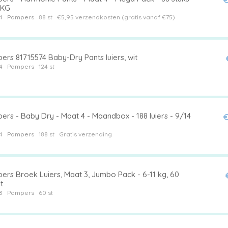
 KG
4
Pampers
88 st
€5,95 verzendkosten (gratis vanaf €75)
rs 81715574 Baby-Dry Pants luiers, wit
4
Pampers
124 st
rs - Baby Dry - Maat 4 - Maandbox - 188 luiers - 9/14
€
4
Pampers
188 st
Gratis verzending
ers Broek Luiers, Maat 3, Jumbo Pack - 6-11 kg, 60
t
3
Pampers
60 st