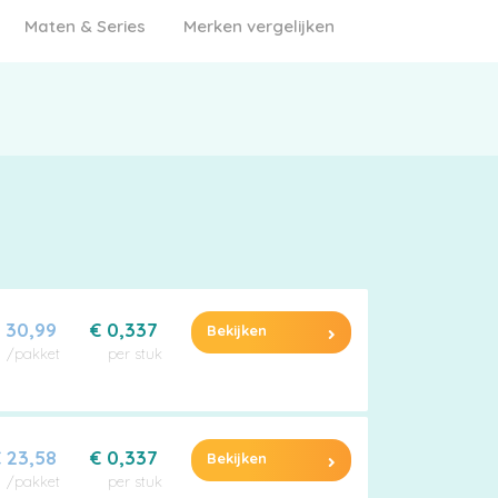
Maten & Series
Merken vergelijken
 30,99
€ 0,337
Bekijken
/pakket
per stuk
 23,58
€ 0,337
Bekijken
/pakket
per stuk