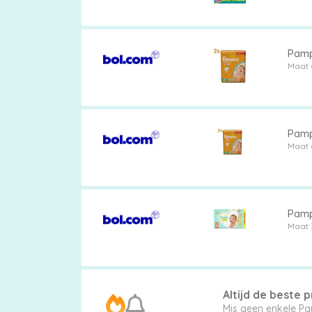
Pampe
Luierbroekjes
Maat 
Billendoekjes
Pampe
Maat 
Maten
Pamp
&
Maat 
Series
Altijd de beste pr
Merken