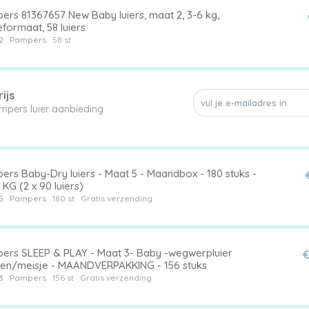
ers 81367657 New Baby luiers, maat 2, 3-6 kg,
formaat, 58 luiers
2
Pampers
58 st
ijs
Mis geen enkele Pampers luier aanbieding
ers Baby-Dry luiers - Maat 5 - Maandbox - 180 stuks -
 KG (2 x 90 luiers)
5
Pampers
180 st
Gratis verzending
ers SLEEP & PLAY - Maat 3- Baby -wegwerpluier
€
en/meisje - MAANDVERPAKKING - 156 stuks
3
Pampers
156 st
Gratis verzending