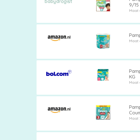
9/15
Maat 
Pampe
Maat 
Pampe
KG
Maat 
Pamp
Coun
Maat 