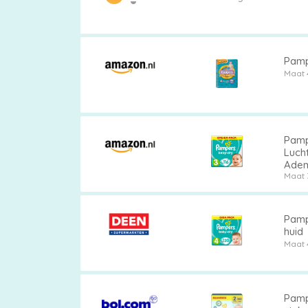
vergelijken
Pampe
Maat 
Pamp
Luch
Adem
Maat 
Pamp
huid
Maat 
Pamp