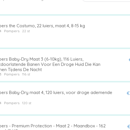
rs the Costumo, 22 luiers, maat 4, 8-15 kg
4
Pampers
22 st
ers Baby-Dry Maat 3 (6-10kg), 116 Luiers,
tdoorlatende Banen Voor Een Droge Huid Die Kan
en Tijdens De Nacht
3
Pampers
116 st
ers Baby-Dry maat 4, 120 luiers, voor droge ademende
€
4
Pampers
120 st
ers - Premium Protection - Maat 2 - Maandbox - 162
€