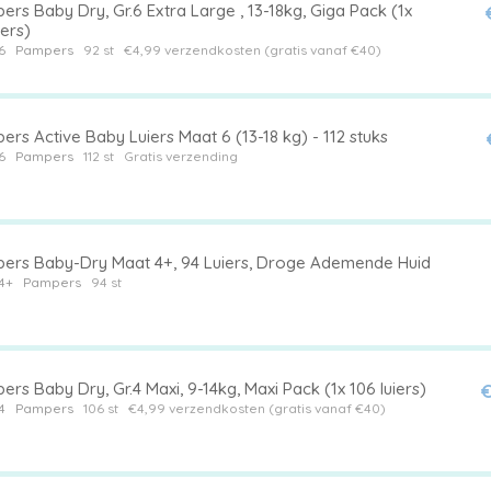
rs Baby Dry, Gr.6 Extra Large , 13-18kg, Giga Pack (1x
iers)
6
Pampers
92 st
€4,99 verzendkosten (gratis vanaf €40)
rs Active Baby Luiers Maat 6 (13-18 kg) - 112 stuks
6
Pampers
112 st
Gratis verzending
ers Baby-Dry Maat 4+, 94 Luiers, Droge Ademende Huid
4+
Pampers
94 st
rs Baby Dry, Gr.4 Maxi, 9-14kg, Maxi Pack (1x 106 luiers)
€
4
Pampers
106 st
€4,99 verzendkosten (gratis vanaf €40)