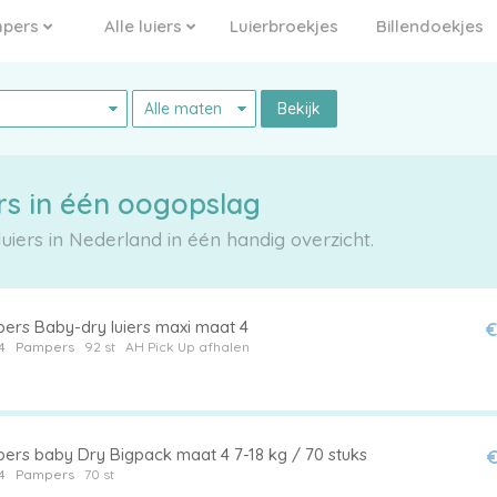
pers
Alle luiers
Luierbroekjes
Billendoekjes
Bekijk
Pampers aanbiedingen luiers in één oogopslag
iers in Nederland in één handig overzicht.
ers Baby-dry luiers maxi maat 4
€
4
Pampers
92 st
AH Pick Up afhalen
ers baby Dry Bigpack maat 4 7-18 kg / 70 stuks
€
4
Pampers
70 st