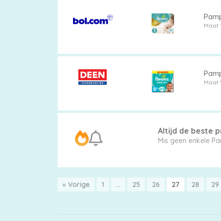
Pamp
Maat 
Pamp
Maat 
Altijd de beste pr
« Vorige
1
…
25
26
27
28
29