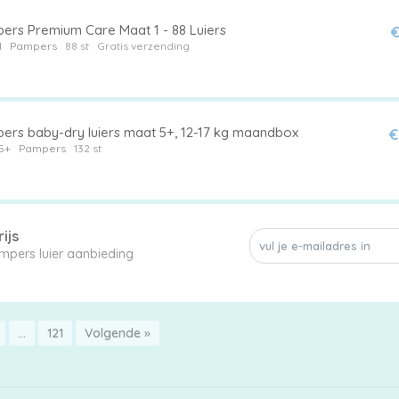
ers Premium Care Maat 1 - 88 Luiers
€
1
Pampers
88 st
Gratis verzending
ers baby-dry luiers maat 5+, 12-17 kg maandbox
€
5+
Pampers
132 st
ijs
Mis geen enkele Pampers luier aanbieding
…
121
Volgende »