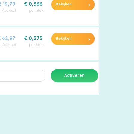
€ 19,79
€ 0,366
Bekijken
/pakket
per stuk
 62,97
€ 0,375
Bekijken
/pakket
per stuk