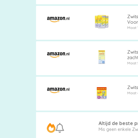
Zwits
Voor
Maat 
Luierbroekjes
Zwits
Billendoekjes
zach
Maat 
Maten
Zwits
Maat 
&
Series
Altijd de beste pr
Merken