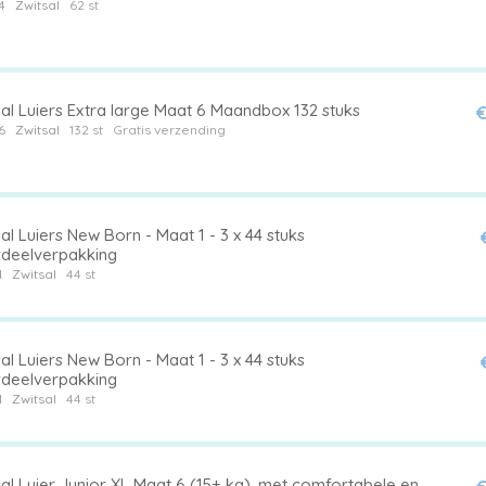
4
Zwitsal
62 st
al Luiers Extra large Maat 6 Maandbox 132 stuks
€
6
Zwitsal
132 st
Gratis verzending
al Luiers New Born - Maat 1 - 3 x 44 stuks
deelverpakking
1
Zwitsal
44 st
al Luiers New Born - Maat 1 - 3 x 44 stuks
deelverpakking
1
Zwitsal
44 st
al Luier Junior XL Maat 6 (15+ kg), met comfortabele en