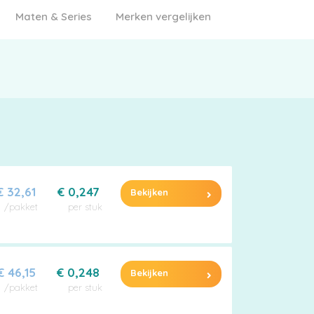
Maten & Series
Merken vergelijken
€ 32,61
€ 0,247
Bekijken
/pakket
per stuk
€ 46,15
€ 0,248
Bekijken
/pakket
per stuk