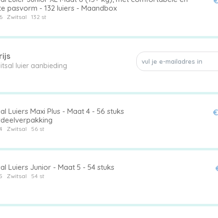
€
te pasvorm - 132 luiers - Maandbox
6
Zwitsal
132 st
ijs
Mis geen enkele Zwitsal luier aanbieding
al Luiers Maxi Plus - Maat 4 - 56 stuks
€
deelverpakking
4
Zwitsal
56 st
al Luiers Junior - Maat 5 - 54 stuks
5
Zwitsal
54 st