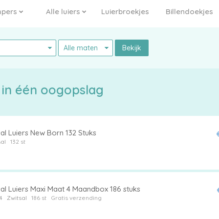
pers
Alle luiers
Luierbroekjes
Billendoekjes
Bekijk
Zwitsal aanbiedingen luiers in één oogopslag
al Luiers New Born 132 Stuks
al
132 st
sal Luiers Maxi Maat 4 Maandbox 186 stuks
4
Zwitsal
186 st
Gratis verzending