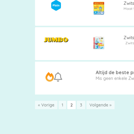
Zwits
Maat 
Zwit
Zwits
Altijd de beste pr
« Vorige
1
2
3
Volgende »