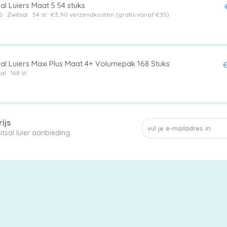
al Luiers Maat 5 54 stuks
5
Zwitsal
54 st
€3,90 verzendkosten (gratis vanaf €35)
sal Luiers Maxi Plus Maat 4+ Volumepak 168 Stuks
€
al
168 st
ijs
Mis geen enkele Zwitsal luier aanbieding