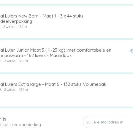
al Luiers New Born - Maat 1 - 3 x 44 stuks
deelverpakking
1
Zwitsal
132 st
al Luier Junior Maat 5 (11-23 kg), met comfortabele en
€
te pasvorm - 162 luiers - Maandbox
5
Zwitsal
162 st
al Luiers Extra large - Maat 6 - 132 stuks Volumepak
6
Zwitsal
132 st
ijs
Mis geen enkele Zwitsal luier aanbieding