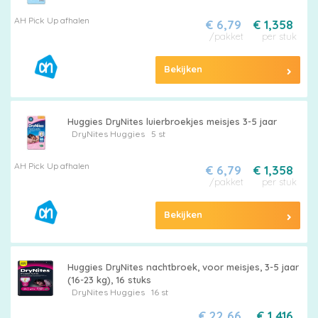
AH Pick Up afhalen
€ 6,79
€ 1,358
/pakket
per stuk
Bekijken
Huggies DryNites luierbroekjes meisjes 3-5 jaar
DryNites
Huggies
5 st
AH Pick Up afhalen
€ 6,79
€ 1,358
/pakket
per stuk
Bekijken
Huggies DryNites nachtbroek, voor meisjes, 3-5 jaar
(16-23 kg), 16 stuks
DryNites
Huggies
16 st
€ 22,66
€ 1,416