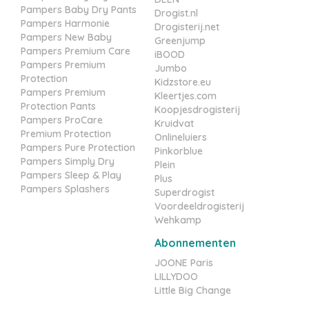
Pampers Baby Dry Pants
Drogist.nl
Pampers Harmonie
Drogisterij.net
Pampers New Baby
Greenjump
Pampers Premium Care
iBOOD
Pampers Premium
Jumbo
Protection
Kidzstore.eu
Pampers Premium
Kleertjes.com
Protection Pants
Koopjesdrogisterij
Pampers ProCare
Kruidvat
Premium Protection
Onlineluiers
Pampers Pure Protection
Pinkorblue
Pampers Simply Dry
Plein
Pampers Sleep & Play
Plus
Pampers Splashers
Superdrogist
Voordeeldrogisterij
Wehkamp
Abonnementen
JOONE Paris
LILLYDOO
Little Big Change