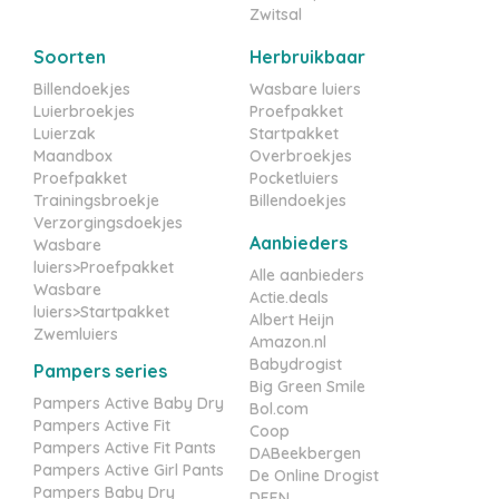
Zwitsal
Soorten
Herbruikbaar
Billendoekjes
Wasbare luiers
Luierbroekjes
Proefpakket
Luierzak
Startpakket
Maandbox
Overbroekjes
Proefpakket
Pocketluiers
Trainingsbroekje
Billendoekjes
Verzorgingsdoekjes
Aanbieders
Wasbare
luiers>Proefpakket
Alle aanbieders
Wasbare
Actie.deals
luiers>Startpakket
Albert Heijn
Zwemluiers
Amazon.nl
Babydrogist
Pampers series
Big Green Smile
Pampers Active Baby Dry
Bol.com
Pampers Active Fit
Coop
Pampers Active Fit Pants
DABeekbergen
Pampers Active Girl Pants
De Online Drogist
Pampers Baby Dry
DEEN