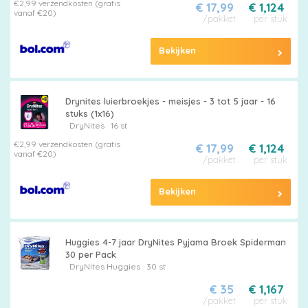
€2,99 verzendkosten (gratis
€ 17,99
€ 1,124
Pampers
vanaf €20)
/pakket
per stuk
Bekijken
Alle
Drynites luierbroekjes - meisjes - 3 tot 5 jaar - 16
stuks (1x16)
luiers
DryNites
16 st
€2,99 verzendkosten (gratis
€ 17,99
€ 1,124
vanaf €20)
/pakket
per stuk
Bekijken
Luierbroekjes
Huggies 4-7 jaar DryNites Pyjama Broek Spiderman
30 per Pack
DryNites
Huggies
30 st
Billendoekjes
€ 35
€ 1,167
/pakket
per stuk