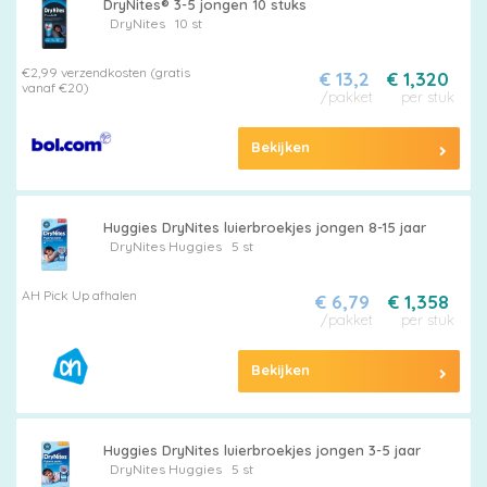
DryNites® 3-5 jongen 10 stuks
DryNites
10 st
€2,99 verzendkosten (gratis
€ 13,2
€ 1,320
vanaf €20)
/pakket
per stuk
Bekijken
Huggies DryNites luierbroekjes jongen 8-15 jaar
DryNites
Huggies
5 st
AH Pick Up afhalen
€ 6,79
€ 1,358
/pakket
per stuk
Bekijken
Huggies DryNites luierbroekjes jongen 3-5 jaar
DryNites
Huggies
5 st