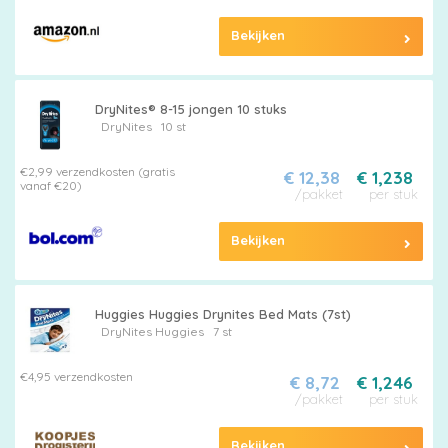
Bekijken
Maten
&
DryNites® 8-15 jongen 10 stuks
Series
DryNites
10 st
€2,99 verzendkosten (gratis
€ 12,38
€ 1,238
vanaf €20)
/pakket
per stuk
Merken
vergelijken
Bekijken
Huggies Huggies Drynites Bed Mats (7st)
DryNites
Huggies
7 st
€4,95 verzendkosten
€ 8,72
€ 1,246
/pakket
per stuk
Bekijken