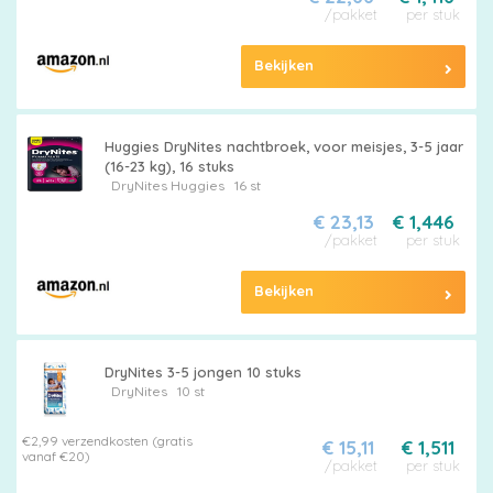
/pakket
per stuk
Bekijken
Huggies DryNites nachtbroek, voor meisjes, 3-5 jaar
(16-23 kg), 16 stuks
DryNites
Huggies
16 st
€ 23,13
€ 1,446
/pakket
per stuk
Bekijken
DryNites 3-5 jongen 10 stuks
DryNites
10 st
€2,99 verzendkosten (gratis
€ 15,11
€ 1,511
vanaf €20)
/pakket
per stuk