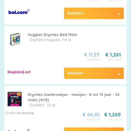
Bekijken
Huggies Drynites Bed Mats
DryNites
Huggies
7st st
€ 11,25
€ 1,261
/pakket
per stuk
Bekijken
Drynites luierbroekjes - meisjes - 8 tot 15 jaar - 52
stuks (4x13)
DryNites
52 st
Gratis verzending
€ 66,01
€ 1,269
/pakket
per stuk