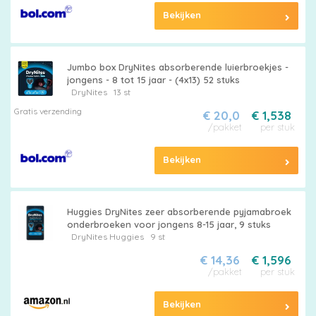
Bekijken
Jumbo box DryNites absorberende luierbroekjes -
jongens - 8 tot 15 jaar - (4x13) 52 stuks
DryNites
13 st
Gratis verzending
€ 20,0
€ 1,538
/pakket
per stuk
Bekijken
Huggies DryNites zeer absorberende pyjamabroek
onderbroeken voor jongens 8-15 jaar, 9 stuks
DryNites
Huggies
9 st
€ 14,36
€ 1,596
/pakket
per stuk
Bekijken