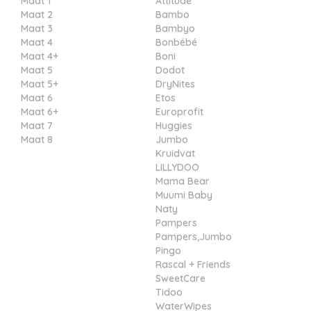
Maat 1
Attitude
Maat 2
Bambo
Maat 3
Bambyo
Maat 4
Bonbébé
Maat 4+
Boni
Maat 5
Dodot
Maat 5+
DryNites
Maat 6
Etos
Maat 6+
Europrofit
Maat 7
Huggies
Maat 8
Jumbo
Kruidvat
LILLYDOO
Mama Bear
Muumi Baby
Naty
Pampers
Pampers,Jumbo
Pingo
Rascal + Friends
SweetCare
Tidoo
WaterWipes