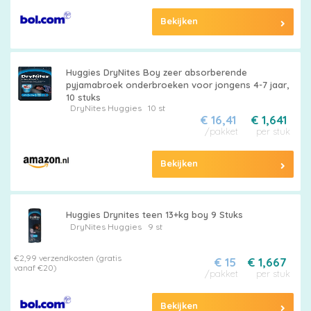
Bekijken
Huggies DryNites Boy zeer absorberende
pyjamabroek onderbroeken voor jongens 4-7 jaar,
10 stuks
DryNites
Huggies
10 st
€ 16,41
€ 1,641
/pakket
per stuk
Bekijken
Huggies Drynites teen 13+kg boy 9 Stuks
DryNites
Huggies
9 st
€2,99 verzendkosten (gratis
€ 15
€ 1,667
vanaf €20)
/pakket
per stuk
Bekijken