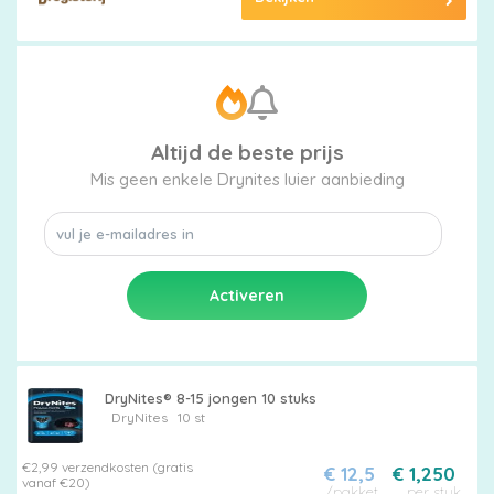
Altijd de beste prijs
Mis geen enkele Drynites luier aanbieding
DryNites® 8-15 jongen 10 stuks
DryNites
10 st
€2,99 verzendkosten (gratis
€ 12,5
€ 1,250
vanaf €20)
/pakket
per stuk