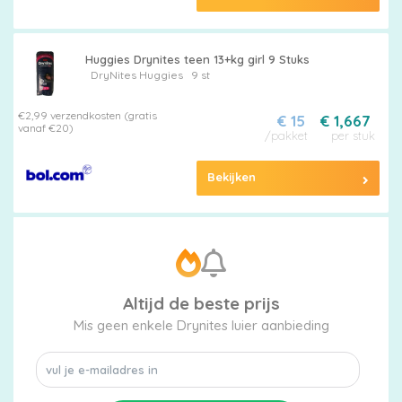
Huggies Drynites teen 13+kg girl 9 Stuks
DryNites
Huggies
9 st
€2,99 verzendkosten (gratis
€ 15
€ 1,667
vanaf €20)
/pakket
per stuk
Bekijken
Altijd de beste prijs
Mis geen enkele Drynites luier aanbieding