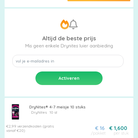
Altijd de beste prijs
Mis geen enkele Drynites luier aanbieding
DryNites® 4-7 meisje 10 stuks
DryNites
10 st
€2,99 verzendkosten (gratis
€ 16
€ 1,600
vanaf €20)
/pakket
per stuk