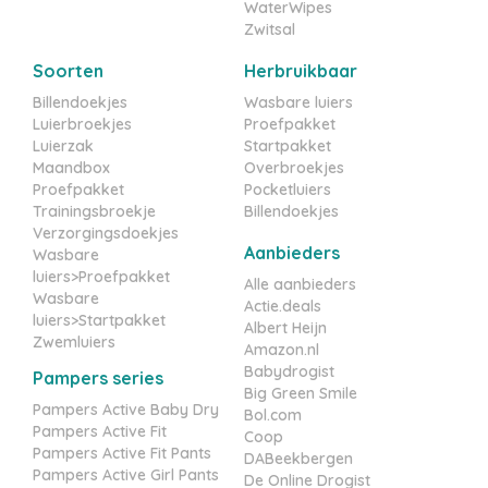
WaterWipes
Zwitsal
Soorten
Herbruikbaar
Billendoekjes
Wasbare luiers
Luierbroekjes
Proefpakket
Luierzak
Startpakket
Maandbox
Overbroekjes
Proefpakket
Pocketluiers
Trainingsbroekje
Billendoekjes
Verzorgingsdoekjes
Aanbieders
Wasbare
luiers>Proefpakket
Alle aanbieders
Wasbare
Actie.deals
luiers>Startpakket
Albert Heijn
Zwemluiers
Amazon.nl
Babydrogist
Pampers series
Big Green Smile
Pampers Active Baby Dry
Bol.com
Pampers Active Fit
Coop
Pampers Active Fit Pants
DABeekbergen
Pampers Active Girl Pants
De Online Drogist