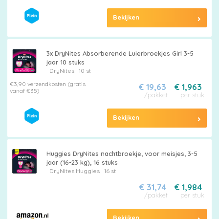
Merken
Bekijken
vergelijken
3x DryNites Absorberende Luierbroekjes Girl 3-5
jaar 10 stuks
DryNites
10 st
€3,90 verzendkosten (gratis
€ 19,63
€ 1,963
vanaf €35)
/pakket
per stuk
Bekijken
Huggies DryNites nachtbroekje, voor meisjes, 3-5
jaar (16-23 kg), 16 stuks
DryNites
Huggies
16 st
€ 31,74
€ 1,984
/pakket
per stuk
Bekijken