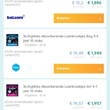
luiers
€2,99 verzendkosten (gratis
€ 13,2
€ 1,886
vanaf €20)
/pakket
per stuk
Bekijken
Luierbroekjes
3x DryNites Absorberende Luierbroekjes Boy 3-5
jaar 10 stuks
DryNites
10 st
€3,90 verzendkosten (gratis
€ 19,49
€ 1,949
Billendoekjes
vanaf €35)
/pakket
per stuk
Bekijken
Maten
&
3x DryNites Absorberende Luierbroekjes Girl 4-7
jaar 10 stuks
Series
DryNites
10 st
€3,90 verzendkosten (gratis
€ 19,57
€ 1,957
vanaf €35)
/pakket
per stuk