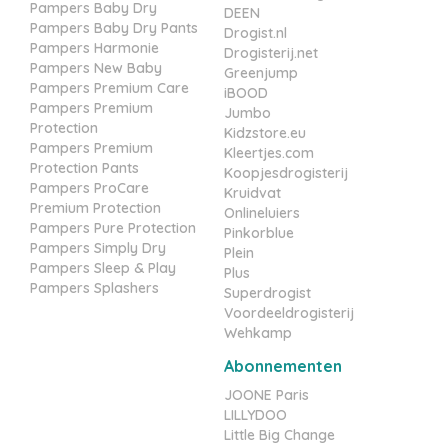
Pampers Baby Dry
DEEN
Pampers Baby Dry Pants
Drogist.nl
Pampers Harmonie
Drogisterij.net
Pampers New Baby
Greenjump
Pampers Premium Care
iBOOD
Pampers Premium
Jumbo
Protection
Kidzstore.eu
Pampers Premium
Kleertjes.com
Protection Pants
Koopjesdrogisterij
Pampers ProCare
Kruidvat
Premium Protection
Onlineluiers
Pampers Pure Protection
Pinkorblue
Pampers Simply Dry
Plein
Pampers Sleep & Play
Plus
Pampers Splashers
Superdrogist
Voordeeldrogisterij
Wehkamp
Abonnementen
JOONE Paris
LILLYDOO
Little Big Change