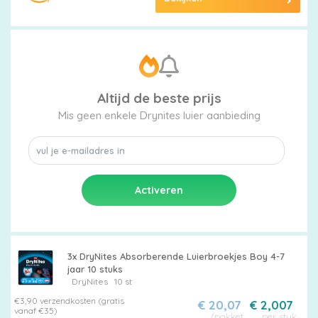
Altijd de beste prijs
Mis geen enkele Drynites luier aanbieding
3x DryNites Absorberende Luierbroekjes Boy 4-7
jaar 10 stuks
DryNites
10 st
€3,90 verzendkosten (gratis
€ 20,07
€ 2,007
vanaf €35)
/pakket
per stuk