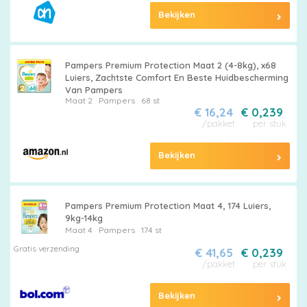
Bekijken
Pampers Premium Protection Maat 2 (4-8kg), x68
Luiers, Zachtste Comfort En Beste Huidbescherming
Van Pampers
Maat 2
Pampers
68 st
€ 16,24
€ 0,239
/pakket
per stuk
Bekijken
Pampers Premium Protection Maat 4, 174 Luiers,
9kg-14kg
Maat 4
Pampers
174 st
Gratis verzending
€ 41,65
€ 0,239
/pakket
per stuk
Bekijken