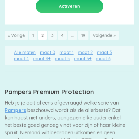
« Vorige
1
2
3
4
…
19
Volgende »
Alle maten
maat 0
maat 1
maat 2
maat 3
maat 4
maat 4+
maat 5
maat 5+
maat 6
Pampers Premium Protection
Heb je je ooit al eens afgevraagd welke serie van
Pampers
beschouwd wordt als de allerbeste? Dat
kan haast niet anders, aangezien elke ouder enkel
het beste goed genoeg vindt voor zijn of haar kleine
spruit. Niemand wilt bedrogen uitkomen en geen