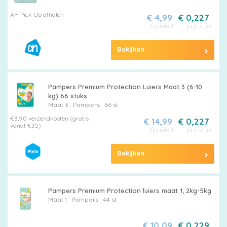
AH Pick Up afhalen
€ 4,99
€ 0,227
/pakket
per stuk
Bekijken
Pampers Premium Protection Luiers Maat 3 (6-10
kg) 66 stuks
Maat 3
Pampers
66 st
€3,90 verzendkosten (gratis
€ 14,99
€ 0,227
vanaf €35)
/pakket
per stuk
Bekijken
Pampers Premium Protection luiers maat 1, 2kg-5kg
Maat 1
Pampers
44 st
€ 10,09
€ 0,229