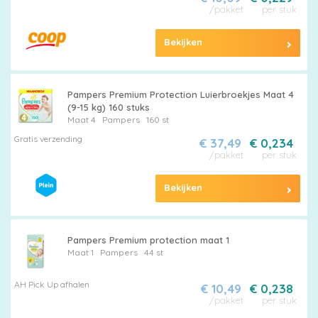
/pakket
per stuk
Bekijken
Pampers Premium Protection Luierbroekjes Maat 4
(9-15 kg) 160 stuks
Maat 4
Pampers
160 st
Gratis verzending
€ 37,49
€ 0,234
/pakket
per stuk
Bekijken
Pampers Premium protection maat 1
Maat 1
Pampers
44 st
AH Pick Up afhalen
€ 10,49
€ 0,238
/pakket
per stuk