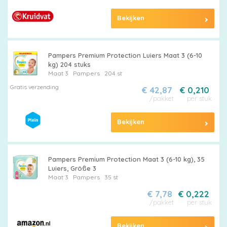
Bekijken
Billendoekjes
Pampers Premium Protection Luiers Maat 3 (6-10
kg) 204 stuks
Maat 3
Pampers
204 st
Maten
Gratis verzending
€ 42,87
€ 0,210
/pakket
per stuk
&
Series
Bekijken
Pampers Premium Protection Maat 3 (6-10 kg), 35
Merken
Luiers, Größe 3
Maat 3
Pampers
35 st
vergelijken
€ 7,78
€ 0,222
/pakket
per stuk
Bekijken