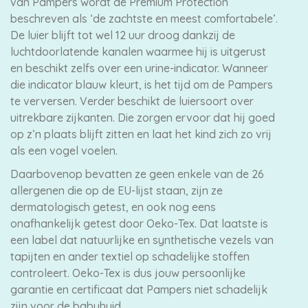
van Pampers wordt de Premium Protection
beschreven als ‘de zachtste en meest comfortabele’.
De luier blijft tot wel 12 uur droog dankzij de
luchtdoorlatende kanalen waarmee hij is uitgerust
en beschikt zelfs over een urine-indicator. Wanneer
die indicator blauw kleurt, is het tijd om de Pampers
te verversen. Verder beschikt de luiersoort over
uitrekbare zijkanten. Die zorgen ervoor dat hij goed
op z’n plaats blijft zitten en laat het kind zich zo vrij
als een vogel voelen.
Daarbovenop bevatten ze geen enkele van de 26
allergenen die op de EU-lijst staan, zijn ze
dermatologisch getest, en ook nog eens
onafhankelijk getest door Oeko-Tex. Dat laatste is
een label dat natuurlijke en synthetische vezels van
tapijten en ander textiel op schadelijke stoffen
controleert. Oeko-Tex is dus jouw persoonlijke
garantie en certificaat dat Pampers niet schadelijk
zijn voor de babyhuid.