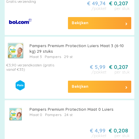
Gratis verzending
€ 49,74
€ 0,207
/pakket
per stuk
Bekijken
Pampers
Pampers Premium Protection Luiers Maat 3 (6-10
kg) 29 stuks
Maat 3
Pampers
29 st
€3,90 verzendkosten (gratis
€ 5,99
€ 0,207
vanaf €35)
/pakket
per stuk
Alle
Bekijken
luiers
Pampers Premium Protection Maat 0 Luiers
Maat 0
Pampers
24 st
€ 4,99
€ 0,208
Luierbroekjes
/pakket
per stuk