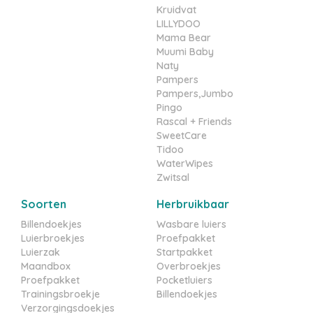
Kruidvat
LILLYDOO
Mama Bear
Muumi Baby
Naty
Pampers
Pampers,Jumbo
Pingo
Rascal + Friends
SweetCare
Tidoo
WaterWipes
Zwitsal
Soorten
Herbruikbaar
Billendoekjes
Wasbare luiers
Luierbroekjes
Proefpakket
Luierzak
Startpakket
Maandbox
Overbroekjes
Proefpakket
Pocketluiers
Trainingsbroekje
Billendoekjes
Verzorgingsdoekjes