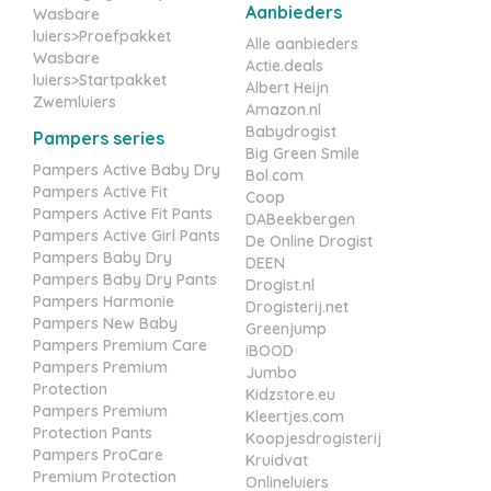
Aanbieders
Wasbare
luiers>Proefpakket
Alle aanbieders
Wasbare
Actie.deals
luiers>Startpakket
Albert Heijn
Zwemluiers
Amazon.nl
Babydrogist
Pampers series
Big Green Smile
Pampers Active Baby Dry
Bol.com
Pampers Active Fit
Coop
Pampers Active Fit Pants
DABeekbergen
Pampers Active Girl Pants
De Online Drogist
Pampers Baby Dry
DEEN
Pampers Baby Dry Pants
Drogist.nl
Pampers Harmonie
Drogisterij.net
Pampers New Baby
Greenjump
Pampers Premium Care
iBOOD
Pampers Premium
Jumbo
Protection
Kidzstore.eu
Pampers Premium
Kleertjes.com
Protection Pants
Koopjesdrogisterij
Pampers ProCare
Kruidvat
Premium Protection
Onlineluiers