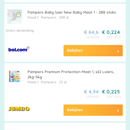
Pampers Baby luier New Baby Maat 1 - 288 stuks
Maat 1
Pampers
288 st
Gratis verzending
€ 64,6
€ 0,224
/pakket
per stuk
Bekijken
Pampers Premium Protection Maat 1, x22 Luiers,
2kg-5kg
Maat 1
Pampers
22 st
€ 4,94
€ 0,225
/pakket
per stuk
Bekijken