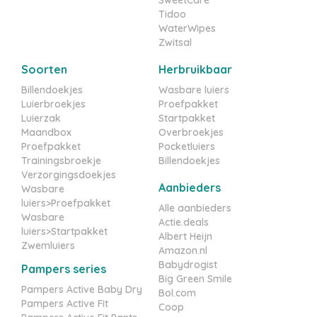
SweetCare
Tidoo
WaterWipes
Zwitsal
Soorten
Herbruikbaar
Billendoekjes
Wasbare luiers
Luierbroekjes
Proefpakket
Luierzak
Startpakket
Maandbox
Overbroekjes
Proefpakket
Pocketluiers
Trainingsbroekje
Billendoekjes
Verzorgingsdoekjes
Aanbieders
Wasbare
luiers>Proefpakket
Alle aanbieders
Wasbare
Actie.deals
luiers>Startpakket
Albert Heijn
Zwemluiers
Amazon.nl
Babydrogist
Pampers series
Big Green Smile
Pampers Active Baby Dry
Bol.com
Pampers Active Fit
Coop