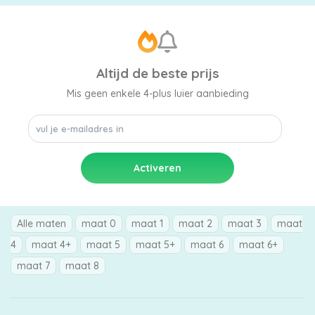
luiers
Altijd de beste prijs
Mis geen enkele 4-plus luier aanbieding
Luierbroekjes
Billendoekjes
Alle maten
maat 0
maat 1
maat 2
maat 3
maat
Maten
4
maat 4+
maat 5
maat 5+
maat 6
maat 6+
&
maat 7
maat 8
Series