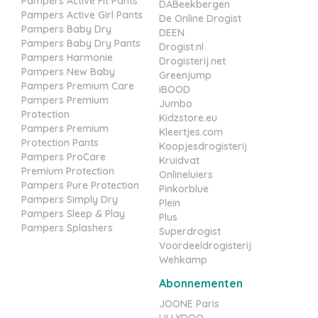
Pampers Active Fit Pants
DABeekbergen
Pampers Active Girl Pants
De Online Drogist
Pampers Baby Dry
DEEN
Pampers Baby Dry Pants
Drogist.nl
Pampers Harmonie
Drogisterij.net
Pampers New Baby
Greenjump
Pampers Premium Care
iBOOD
Pampers Premium
Jumbo
Protection
Kidzstore.eu
Pampers Premium
Kleertjes.com
Protection Pants
Koopjesdrogisterij
Pampers ProCare
Kruidvat
Premium Protection
Onlineluiers
Pampers Pure Protection
Pinkorblue
Pampers Simply Dry
Plein
Pampers Sleep & Play
Plus
Pampers Splashers
Superdrogist
Voordeeldrogisterij
Wehkamp
Abonnementen
JOONE Paris