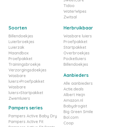
SweetCare
Tidoo
WaterWipes
Zwitsal
Soorten
Herbruikbaar
Billendoekjes
Wasbare luiers
Luierbroekjes
Proefpakket
Luierzak
Startpakket
Maandbox
Overbroekjes
Proefpakket
Pocketluiers
Trainingsbroekje
Billendoekjes
Verzorgingsdoekjes
Aanbieders
Wasbare
luiers>Proefpakket
Alle aanbieders
Wasbare
Actie.deals
luiers>Startpakket
Albert Heijn
Zwemluiers
Amazon.nl
Babydrogist
Pampers series
Big Green Smile
Pampers Active Baby Dry
Bol.com
Pampers Active Fit
Coop