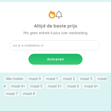
luiers
Altijd de beste prijs
Mis geen enkele 6-plus luier aanbieding
Luierbroekjes
Billendoekjes
Alle maten
maat 0
maat 1
maat 2
maat 3
maat
Maten
4
maat 4+
maat 5
maat 5+
maat 6
maat 6+
&
maat 7
maat 8
Series