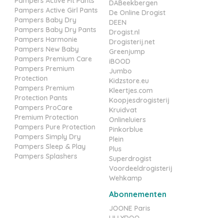
Pampers Active Fit Pants
DABeekbergen
Pampers Active Girl Pants
De Online Drogist
Pampers Baby Dry
DEEN
Pampers Baby Dry Pants
Drogist.nl
Pampers Harmonie
Drogisterij.net
Pampers New Baby
Greenjump
Pampers Premium Care
iBOOD
Pampers Premium
Jumbo
Protection
Kidzstore.eu
Pampers Premium
Kleertjes.com
Protection Pants
Koopjesdrogisterij
Pampers ProCare
Kruidvat
Premium Protection
Onlineluiers
Pampers Pure Protection
Pinkorblue
Pampers Simply Dry
Plein
Pampers Sleep & Play
Plus
Pampers Splashers
Superdrogist
Voordeeldrogisterij
Wehkamp
Abonnementen
JOONE Paris