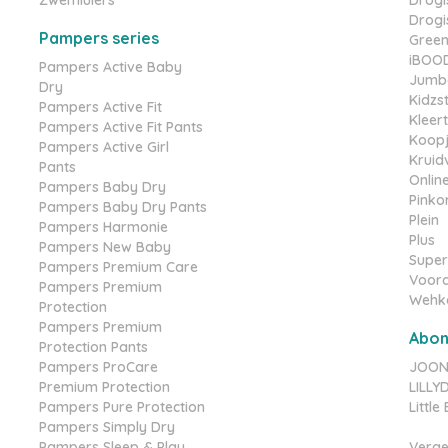
Zwemluiers
Drogis
Drogis
Pampers series
Gree
iBOO
Pampers Active Baby
Jumb
Dry
Kidzs
Pampers Active Fit
Kleer
Pampers Active Fit Pants
Koopj
Pampers Active Girl
Kruid
Pants
Online
Pampers Baby Dry
Pinko
Pampers Baby Dry Pants
Plein
Pampers Harmonie
Plus
Pampers New Baby
Super
Pampers Premium Care
Voord
Pampers Premium
Wehk
Protection
Pampers Premium
Abo
Protection Pants
Pampers ProCare
JOONE
Premium Protection
LILL
Pampers Pure Protection
Littl
Pampers Simply Dry
Pampers Sleep & Play
Verge