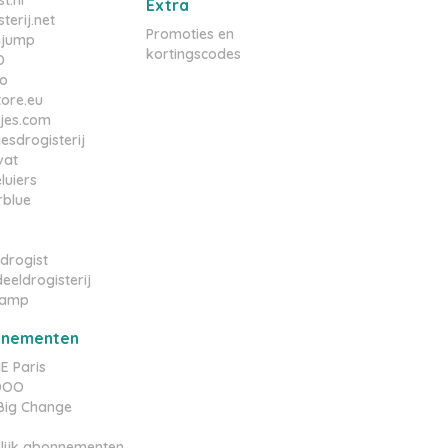
t.nl
Extra
terij.net
Promoties en
njump
kortingscodes
D
o
tore.eu
tjes.com
esdrogisterij
vat
luiers
rblue
drogist
eeldrogisterij
amp
nnementen
 Paris
YDOO
e Big Change
lijk abonnementen