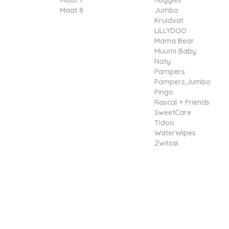
Maat 7
Huggies
Maat 8
Jumbo
Kruidvat
LILLYDOO
Mama Bear
Muumi Baby
Naty
Pampers
Pampers,Jumbo
Pingo
Rascal + Friends
SweetCare
Tidoo
WaterWipes
Zwitsal