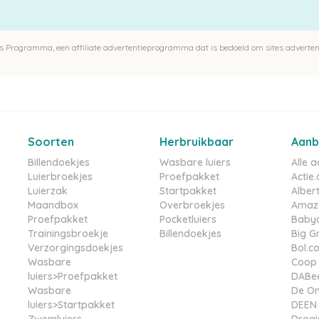
 Programma, een affiliate advertentieprogramma dat is bedoeld om sites advertent
Soorten
Herbruikbaar
Aanb
Billendoekjes
Wasbare luiers
Alle 
Luierbroekjes
Proefpakket
Actie.
Luierzak
Startpakket
Albert
Maandbox
Overbroekjes
Amazo
Proefpakket
Pocketluiers
Babyd
Trainingsbroekje
Billendoekjes
Big G
Verzorgingsdoekjes
Bol.c
Wasbare
Coop
luiers>Proefpakket
DABe
Wasbare
De On
luiers>Startpakket
DEEN