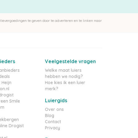
ievergoedingen te geven door te adverteren en te linken naar
ieders
Veelgestelde vragen
aanbieders
Welke maat luiers
deals
hebben we nodig?
 Heijn
Hoe kies ik een luier
n.nl
merk?
rogist
Luiergids
reen Smile
om
Over ons
Blog
ekbergen
Contact
line Drogist
Privacy