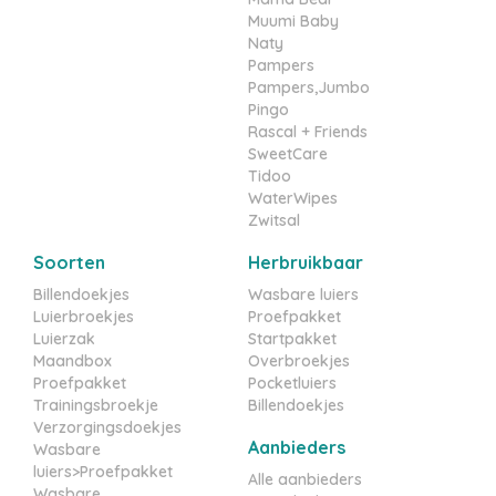
Muumi Baby
Naty
Pampers
Pampers,Jumbo
Pingo
Rascal + Friends
SweetCare
Tidoo
WaterWipes
Zwitsal
Soorten
Herbruikbaar
Billendoekjes
Wasbare luiers
Luierbroekjes
Proefpakket
Luierzak
Startpakket
Maandbox
Overbroekjes
Proefpakket
Pocketluiers
Trainingsbroekje
Billendoekjes
Verzorgingsdoekjes
Aanbieders
Wasbare
luiers>Proefpakket
Alle aanbieders
Wasbare