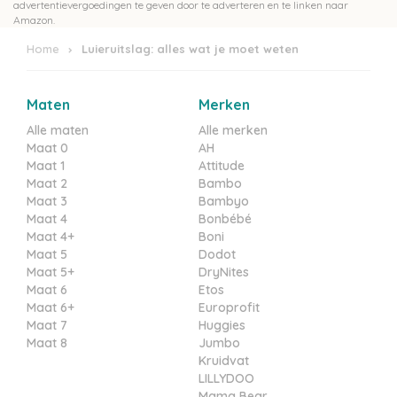
advertentievergoedingen te geven door te adverteren en te linken naar
Amazon.
Home
Luieruitslag: alles wat je moet weten
Maten
Merken
Alle maten
Alle merken
Maat 0
AH
Maat 1
Attitude
Maat 2
Bambo
Maat 3
Bambyo
Maat 4
Bonbébé
Maat 4+
Boni
Maat 5
Dodot
Maat 5+
DryNites
Maat 6
Etos
Maat 6+
Europrofit
Maat 7
Huggies
Maat 8
Jumbo
Kruidvat
LILLYDOO
Mama Bear