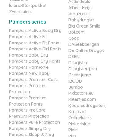
Actie.deals
luiers>Startpakket
Albert Heijn
Zwemluiers
Amazon.nl
Babydrogist
Pampers series
Big Green Smile
Pampers Active Baby Dry
Bol.com
Pampers Active Fit
Coop
Pampers Active Fit Pants
DABeekbergen
Pampers Active Girl Pants
De Online Drogist
Pampers Baby Dry
DEEN
Pampers Baby Dry Pants
Drogist.nl
Pampers Harmonie
Drogisterij.net
Pampers New Baby
Greenjump
Pampers Premium Care
iBOOD
Pampers Premium
Jumbo
Protection
Kidzstore.eu
Pampers Premium
Kleertjes.com
Protection Pants
Koopjesdrogisterij
Pampers ProCare
Kruidvat
Premium Protection
Onlineluiers
Pampers Pure Protection
Pinkorblue
Pampers Simply Dry
Plein
Pampers Sleep & Play
Plus