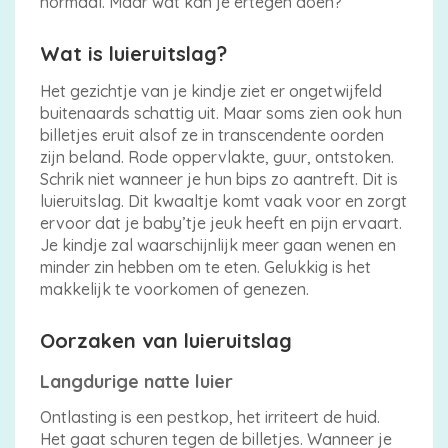
normaal. Maar wat kan je ertegen doen?
Wat is luieruitslag?
Het gezichtje van je kindje ziet er ongetwijfeld
Pampers
buitenaards schattig uit. Maar soms zien ook hun
billetjes eruit alsof ze in transcendente oorden
zijn beland. Rode oppervlakte, guur, ontstoken.
Schrik niet wanneer je hun bips zo aantreft. Dit is
luieruitslag. Dit kwaaltje komt vaak voor en zorgt
ervoor dat je baby’tje jeuk heeft en pijn ervaart.
Alle
Je kindje zal waarschijnlijk meer gaan wenen en
minder zin hebben om te eten. Gelukkig is het
luiers
makkelijk te voorkomen of genezen.
Oorzaken van luieruitslag
Langdurige natte luier
Luierbroekjes
Ontlasting is een pestkop, het irriteert de huid.
Het gaat schuren tegen de billetjes. Wanneer je