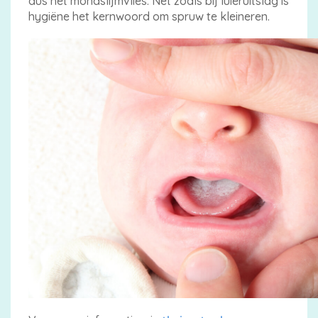
dus het mondslijmvlies. Net zoals bij luieruitslag is
hygiëne het kernwoord om spruw te kleineren.