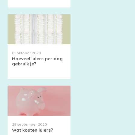
01 oktober 2020
Hoeveel luiers per dag
gebruik je?
28 september 2020
Wat kosten luiers?