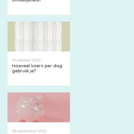
01 oktober 2020
Hoeveel luiers per dag
gebruik je?
28 september 2020