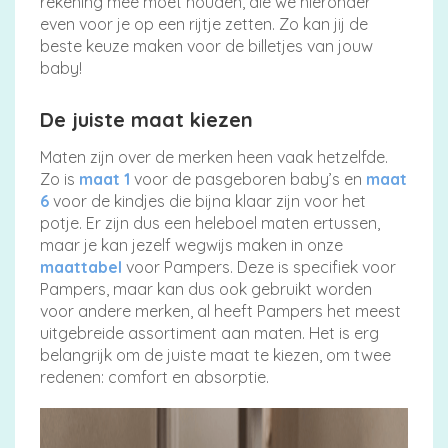
rekening mee moet houden, die we hieronder
even voor je op een rijtje zetten. Zo kan jij de
beste keuze maken voor de billetjes van jouw
Alle
baby!
luiers
De juiste maat kiezen
Maten zijn over de merken heen vaak hetzelfde.
Zo is
maat 1
voor de pasgeboren baby’s en
maat
6
voor de kindjes die bijna klaar zijn voor het
potje. Er zijn dus een heleboel maten ertussen,
Luierbroekjes
maar je kan jezelf wegwijs maken in onze
maattabel
voor Pampers. Deze is specifiek voor
Pampers, maar kan dus ook gebruikt worden
voor andere merken, al heeft Pampers het meest
Billendoekjes
uitgebreide assortiment aan maten. Het is erg
belangrijk om de juiste maat te kiezen, om twee
redenen: comfort en absorptie.
Maten