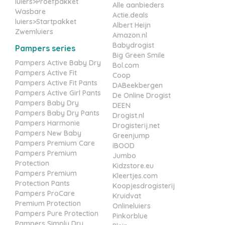
luiers>Proefpakket
Alle aanbieders
Wasbare
Actie.deals
luiers>Startpakket
Albert Heijn
Zwemluiers
Amazon.nl
Babydrogist
Pampers series
Big Green Smile
Pampers Active Baby Dry
Bol.com
Pampers Active Fit
Coop
Pampers Active Fit Pants
DABeekbergen
Pampers Active Girl Pants
De Online Drogist
Pampers Baby Dry
DEEN
Pampers Baby Dry Pants
Drogist.nl
Pampers Harmonie
Drogisterij.net
Pampers New Baby
Greenjump
Pampers Premium Care
iBOOD
Pampers Premium
Jumbo
Protection
Kidzstore.eu
Pampers Premium
Kleertjes.com
Protection Pants
Koopjesdrogisterij
Pampers ProCare
Kruidvat
Premium Protection
Onlineluiers
Pampers Pure Protection
Pinkorblue
Pampers Simply Dry