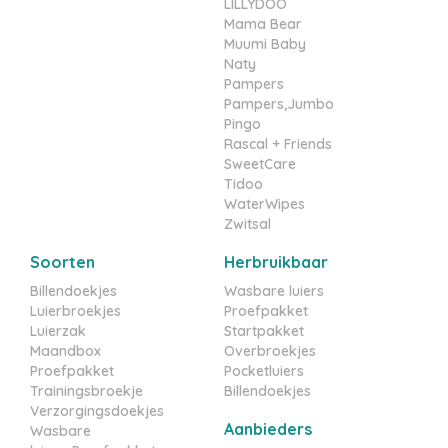
LILLYDOO
Mama Bear
Muumi Baby
Naty
Pampers
Pampers,Jumbo
Pingo
Rascal + Friends
SweetCare
Tidoo
WaterWipes
Zwitsal
Soorten
Herbruikbaar
Billendoekjes
Wasbare luiers
Luierbroekjes
Proefpakket
Luierzak
Startpakket
Maandbox
Overbroekjes
Proefpakket
Pocketluiers
Trainingsbroekje
Billendoekjes
Verzorgingsdoekjes
Aanbieders
Wasbare