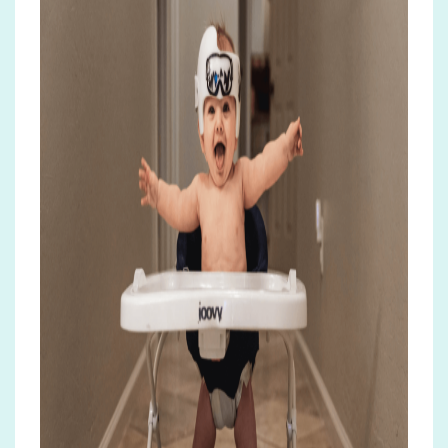
&
Series
Merken
vergelijken